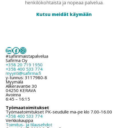
henkilökohtaista ja nopeaa palvelua.
Kutsu meidät käymään
LinkedIn
Facebook
Instagram
#safiirimaistapalvelua
Safirma Oy
+358 20 719 1950
+358 400 533 774
myynti@safirma.fi
y-tunnus: 3117980-8
Myymälä
Alikeravantie 30
04250 KERAVA
Avoinna
6:45 – 16:15
Työmaatoimitukset
Työmaatoimitukset PK-seudulle ma-pe klo 7.00-16.00
+358 400 533 774
Verkkokauppa
Toimitus- ja tilausehdot