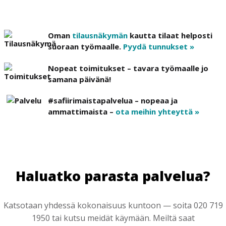
Oman
tilausnäkymän
kautta tilaat helposti
suoraan työmaalle.
Pyydä tunnukset »
Nopeat toimitukset – tavara työmaalle jo
samana päivänä!
#safiirimaistapalvelua – nopeaa ja
ammattimaista –
ota meihin yhteyttä »
Haluatko parasta palvelua?
Katsotaan yhdessä kokonaisuus kuntoon — soita 020 719
1950 tai kutsu meidät käymään. Meiltä saat