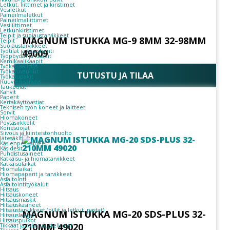
Letkut, liittimet ja kiristimet
Vesiletkut
Paineilmaletkut
Paineilmaliittimet
Vesiliittimet
Letkunkiristimet
Teipit ja suojaustarvikkeet
MAGNUM ISTUKKA MG-9 8MM 32-98MM
Teipit
Suojaustarvikkeet
49009
Työtilat ja varastointi
Työpöydät ja kaapit
Kemikaalikaapit
Työkalusäilytys
Työkaluvaunut
TUTUSTU JA TILAA
Työkalupakit
Ruuvien säilytys
Taukotilat
Kahvit
Paperit
Kertakäyttöastiat
Teknisen työn koneet ja laitteet
Sorvit
Hiomakoneet
Pöytäsirkkelit
Konesuojat
Siivous ja kiinteistönhuolto
Jätesäkit
Käsienpesuaineet
Käsidesit
Puhdistusaineet
Katkaisu- ja hiomatarvikkeet
Katkaisulaikat
Hiomalaikat
Hiomapaperit ja tarvikkeet
Asfaltointi
Asfaltointityökalut
Hitsaus
Hitsauskoneet
Hitsausmaskit
Hitsauskäsineet
Hitsaustarvikkeet (pillit ja letkut, pastat)
MAGNUM ISTUKKA MG-20 SDS-PLUS 32-
Hitsauslangat
Hitsauspuikot
210MM 49020
Tikkaat ja rakennustelineet