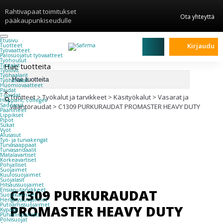
Rahtivapaat toimitukset
Ota yhteyttä
pääkaupunkiseudulle
Etusivu
Kirjaudu
Tuotteet
Työvaatteet
Palosuojatut työvaatteet
Työhousut
Hae tuotteita
Työtakit
Työliivit
Työhaalarit
Työhanskat
Huomiovaatteet
Paidat
×
T-paidat
Tuotteet
>
Työkalut ja tarvikkeet
>
Käsityökalut
>
Vasarat ja
Hupparit, colleget
Sadeasut
vääntöraudat
>
C1309 PURKURAUDAT PROMASTER HEAVY DUTY
Päähineet
Lippikset
Pipot
Sukat
Vyöt
Alusasut
Työ- ja turvakengät
Turvasaappaat
Turvasandaalit
Matalavartiset
Korkeavartiset
Pohjalliset
Suojaimet
Kuulosuojaimet
Suojalasit
Hitsaussuojaimet
C1309 PURKURAUDAT
Ensiaputarvikkeet
Suojakäsineet
Hengityssuojaimet
Putoamissuojaimet
PROMASTER HEAVY DUTY
Kypärät
Puhallinpaketti
Polvisuojat