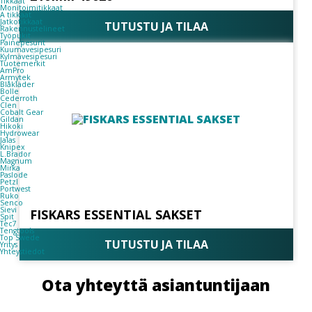
Tikkaat
Monitoimitikkaat
A tikkaat
Jatkotikkaat
TUTUSTU JA TILAA
Rakennustelineet
Työpukit
Painepesurit
Kuumavesipesuri
Kylmävesipesuri
Tuotemerkit
AmPro
Armytek
Blåkläder
Bolle
Cederroth
Clen
Cobalt Gear
Gildan
Hikoki
Hydrowear
Jalas
Knipex
L.Brador
Magnum
Mirka
Paslode
Petzl
Portwest
Ruko
Senco
Sievi
FISKARS ESSENTIAL SAKSET
Spit
Tec7
Tengtools
Top Swede
TUTUSTU JA TILAA
Yritys
Yhteystiedot
Ota yhteyttä asiantuntijaan