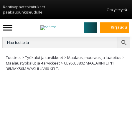
Rahtivapaat toimitukset
Ota yhteyttä
pääkaupunkiseudulle
Kirjaudu
Tuotteet
>
Työkalut ja tarvikkeet
>
Maalaus, muuraus ja laatoitus
>
Maalaustyökalut ja -tarvikkeet
>
CE96053802 MAALARINTEIPPI
38MMX50M WASHI UV60 KELT.