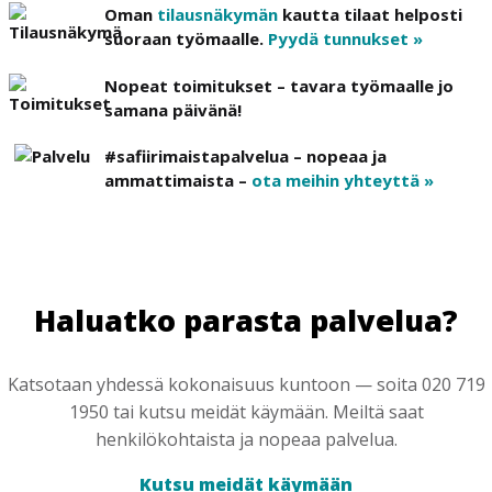
Oman
tilausnäkymän
kautta tilaat helposti
suoraan työmaalle.
Pyydä tunnukset »
Nopeat toimitukset – tavara työmaalle jo
samana päivänä!
#safiirimaistapalvelua – nopeaa ja
ammattimaista –
ota meihin yhteyttä »
Haluatko parasta palvelua?
Katsotaan yhdessä kokonaisuus kuntoon — soita 020 719
1950 tai kutsu meidät käymään. Meiltä saat
henkilökohtaista ja nopeaa palvelua.
Kutsu meidät käymään