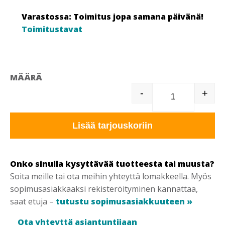
Varastossa: Toimitus jopa samana päivänä!
Toimitustavat
MÄÄRÄ
-
+
CE96053802 
Lisää tarjouskoriin
Onko sinulla kysyttävää tuotteesta tai muusta?
Soita meille tai ota meihin yhteyttä lomakkeella. Myös
sopimusasiakkaaksi rekisteröityminen kannattaa,
saat etuja –
tutustu sopimusasiakkuuteen »
Ota yhteyttä asiantuntijaan