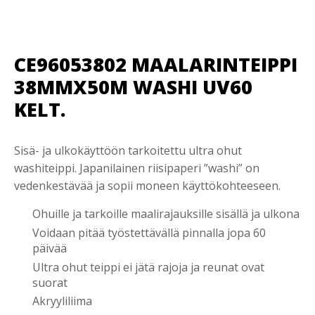
CE96053802 MAALARINTEIPPI
38MMX50M WASHI UV60
KELT.
Sisä- ja ulkokäyttöön tarkoitettu ultra ohut
washiteippi. Japanilainen riisipaperi ”washi” on
vedenkestävää ja sopii moneen käyttökohteeseen.
Ohuille ja tarkoille maalirajauksille sisällä ja ulkona
Voidaan pitää työstettävällä pinnalla jopa 60
päivää
Ultra ohut teippi ei jätä rajoja ja reunat ovat
suorat
Akryyliliima