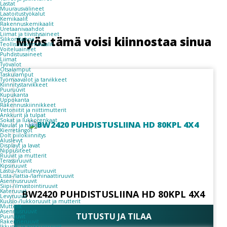
Lastat
Muurausvälineet
Laatoitustyökalut
Kemikaalit
Rakennuskemikaalit
Uretaanivaahdot
Liimat ja tiivistysaineet
Myös tämä voisi kiinnostaa sinua
Silikonitahna
Teollisuuskemikaalit
Voiteluaineet
Puhdistusaineet
Liimat
Työvalot
Otsalamput
Taskulamput
Työmaavalot ja tarvikkeet
Kiinnitys­tarvikkeet
Puuruuvit
Kupukanta
Uppokanta
Rakennuskiinnikkeet
Vetoniitit ja niittimutterit
Ankkurit ja tulpat
Sokat ja lukkorenkaat
Naulat ja hakaset
Kierretangot
Dolt piilokiinnitys
Aluslevyt
Displayt ja lavat
Nippusiteet
Ruuvit ja mutterit
Terassiruuvit
Kipsiruuvit
Lastu-/kuitulevyruuvit
Lista-/lattia-/laminaattiruuvit
Asennusruuvit
Siipi-/ilmastointiruuvit
Kateruuvit
BW2420 PUHDISTUSLIINA HD 80KPL 4X4
Levyruuvit
Kuusio-/lukkoruuvit ja mutterit
Mutterit
Asennusruuvit
TUTUSTU JA TILAA
Puuruuvit
Rakenneruuvit
Ikkuna- ja ankkuriruuvit