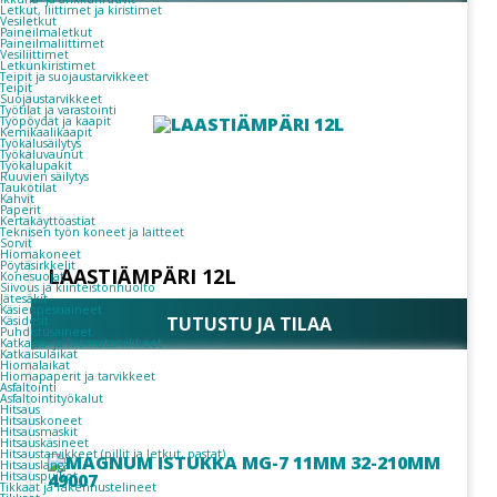
Letkut, liittimet ja kiristimet
Vesiletkut
Paineilmaletkut
Paineilmaliittimet
Vesiliittimet
Letkunkiristimet
Teipit ja suojaustarvikkeet
Teipit
Suojaustarvikkeet
Työtilat ja varastointi
Työpöydät ja kaapit
Kemikaalikaapit
Työkalusäilytys
Työkaluvaunut
Työkalupakit
Ruuvien säilytys
Taukotilat
Kahvit
Paperit
Kertakäyttöastiat
Teknisen työn koneet ja laitteet
Sorvit
Hiomakoneet
Pöytäsirkkelit
LAASTIÄMPÄRI 12L
Konesuojat
Siivous ja kiinteistönhuolto
Jätesäkit
Käsienpesuaineet
TUTUSTU JA TILAA
Käsidesit
Puhdistusaineet
Katkaisu- ja hiomatarvikkeet
Katkaisulaikat
Hiomalaikat
Hiomapaperit ja tarvikkeet
Asfaltointi
Asfaltointityökalut
Hitsaus
Hitsauskoneet
Hitsausmaskit
Hitsauskäsineet
Hitsaustarvikkeet (pillit ja letkut, pastat)
Hitsauslangat
Hitsauspuikot
Tikkaat ja rakennustelineet