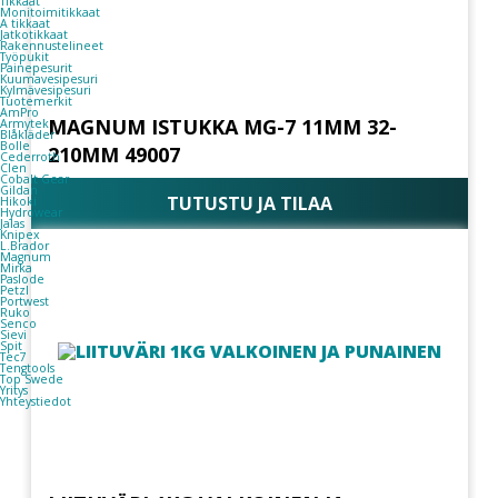
Tikkaat
Monitoimitikkaat
A tikkaat
Jatkotikkaat
Rakennustelineet
Työpukit
Painepesurit
Kuumavesipesuri
Kylmävesipesuri
Tuotemerkit
AmPro
MAGNUM ISTUKKA MG-7 11MM 32-
Armytek
Blåkläder
Bolle
210MM 49007
Cederroth
Clen
Cobalt Gear
Gildan
TUTUSTU JA TILAA
Hikoki
Hydrowear
Jalas
Knipex
L.Brador
Magnum
Mirka
Paslode
Petzl
Portwest
Ruko
Senco
Sievi
Spit
Tec7
Tengtools
Top Swede
Yritys
Yhteystiedot