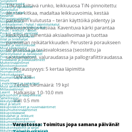
Suojavisiirit
Raitisilmamaskit
TiN-tip kiiltävä runko, leikkuuosa TiN-pinnoitettu:
Työkalut ja tarvikkeet
Käsityökalut
alentaa kitkaa, madaltaa leikkuuvoimia, kestää
Tuurnat ja taltat
Käsisahat
Patruunapuristimet
paremmin kulutusta – terän käyttöikä pidentyy ja
Niittaustyökalut
Lenkkiavaimet / hylsyt / vääntötyökalut
leikkuunopeus kasvaa. Kaventuva kärki parantaa
Työkaluvaunut ja työkalusarjat
Pihdit / leikkurit / sakset
Puukot, veitset, varaterät
keskitystä, vähentää aksiaalivoimaa ja tuottaa
Sähköasennustyökalut
Viilat ja teräsharjat
paremman reikätarkkuuden. Perusterä poraukseen
Vaahtopistoolit
Vasarat ja vääntöraudat
Muut käsityökalut
teräksessä ja teräsvaloksessa (seostettu ja
Mittaus- ja merkintävälineet
Sähkötyökalut ja -tarvikkeet
seostamaton), valuraudassa ja pallografiittiraudassa.
Pora- ja iskuporakoneet
Poravasarat ja piikkauskoneet
Mutterinvääntimet
Monitoimikoneet
Poraussyvyys: 5 kertaa läpimitta
Sähkösahat
Hiomakoneet
Sekoituskoneet
DIN 338
Kuumailmapuhaltimet
Imurit
Levyleikkurit ja nakertajat
Terien lukumäärä: 19 kpl
Muut sähkökoneet
Mittausvälineet
Halkaisija: 1.0-10.0 mm
Laserit
Jatkojohdot ja kaapelikelat
Sähköteippi
Väli: 0.5 mm
Akkutyökalut
Akut ja laturit
Akkuporakoneet ja ruuvinvääntimet
Akkumutterinvääntimet
Akkuporavasarat
Akkusahat ja -leikkurit
Akkuhiomakoneet
Akkumonitoimikoneet
Varastossa: Toimitus jopa samana päivänä!
Akkukierretangonkatkaisijat
Akkukonepaketit ja sarjat
Akkulevyleikkurit ja -nakertajat
Toimitustavat