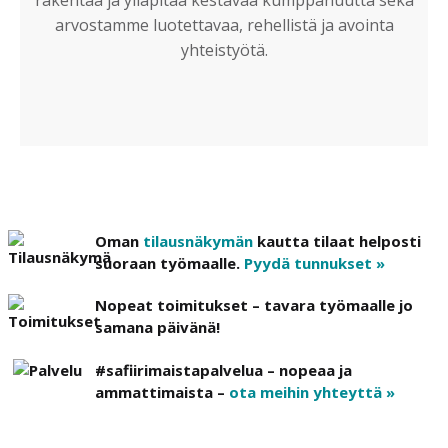
rakentaa ja ylläpitää kestävää kumppanuutta sekä
arvostamme luotettavaa, rehellistä ja avointa
yhteistyötä.
Oman
tilausnäkymän
kautta tilaat helposti
suoraan työmaalle.
Pyydä tunnukset »
Nopeat toimitukset – tavara työmaalle jo
samana päivänä!
#safiirimaistapalvelua – nopeaa ja
ammattimaista –
ota meihin yhteyttä »