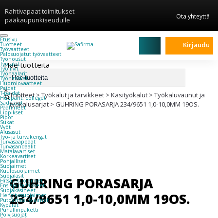
Rahtivapaat toimitukset
Ota yhteyttä
pääkaupunkiseudulle
Etusivu
Kirjaudu
Tuotteet
Työvaatteet
Palosuojatut työvaatteet
Työhousut
Hae tuotteita
Työtakit
Työliivit
Työhaalarit
Työhanskat
Huomiovaatteet
Paidat
×
T-paidat
Tuotteet
>
Työkalut ja tarvikkeet
>
Käsityökalut
>
Työkaluvaunut ja
Hupparit, colleget
Sadeasut
työkalusarjat
>
GUHRING PORASARJA 234/9651 1,0-10,0MM 19OS.
Päähineet
Lippikset
Pipot
Sukat
Vyöt
Alusasut
Työ- ja turvakengät
Turvasaappaat
Turvasandaalit
Matalavartiset
Korkeavartiset
Pohjalliset
Suojaimet
Kuulosuojaimet
Suojalasit
GUHRING PORASARJA
Hitsaussuojaimet
Ensiaputarvikkeet
Suojakäsineet
234/9651 1,0-10,0MM 19OS.
Hengityssuojaimet
Putoamissuojaimet
Kypärät
Puhallinpaketti
Polvisuojat