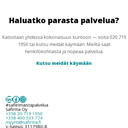
Haluatko parasta palvelua?
Katsotaan yhdessä kokonaisuus kuntoon — soita 020 719
1950 tai kutsu meidät käymään. Meiltä saat
henkilökohtaista ja nopeaa palvelua.
Kutsu meidät käymään
LinkedIn
Facebook
Instagram
#safiirimaistapalvelua
Safirma Oy
+358 20 719 1950
+358 400 533 774
myynti@safirma.fi
y-tunnus: 3117980-8