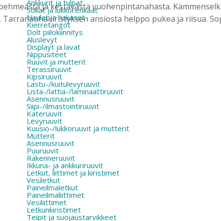
Ankkurit ja tulpat
pehmeästä ja kestävästä vuohenpintanahasta. Kämmenselkä 
Sokat ja lukkorenkaat
Naulat ja hakaset
. Tarranauhakiristyksen ansiosta helppo pukea ja riisua. Sopi
Kierretangot
Dolt piilokiinnitys
Aluslevyt
Displayt ja lavat
Nippusiteet
Ruuvit ja mutterit
Terassiruuvit
Kipsiruuvit
Lastu-/kuitulevyruuvit
Lista-/lattia-/laminaattiruuvit
Asennusruuvit
Siipi-/ilmastointiruuvit
Kateruuvit
Levyruuvit
Kuusio-/lukkoruuvit ja mutterit
Mutterit
Asennusruuvit
Puuruuvit
Rakenneruuvit
Ikkuna- ja ankkuriruuvit
Letkut, liittimet ja kiristimet
Vesiletkut
Paineilmaletkut
Paineilmaliittimet
Vesiliittimet
Letkunkiristimet
Teipit ja suojaustarvikkeet