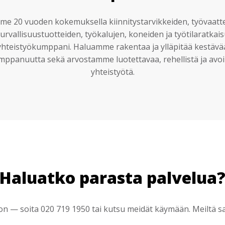
e 20 vuoden kokemuksella kiinnitystarvikkeiden, työvaatt
urvallisuustuotteiden, työkalujen, koneiden ja työtilaratkai
yhteistyökumppani. Haluamme rakentaa ja ylläpitää kestävä
mppanuutta sekä arvostamme luotettavaa, rehellistä ja avoi
yhteistyötä.
Haluatko parasta palvelua
 — soita 020 719 1950 tai kutsu meidät käymään. Meiltä saa