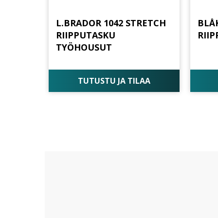
L.BRADOR 1042 STRETCH
BLÅK
RIIPPUTASKU
RII
TYÖHOUSUT
TUTUSTU JA TILAA