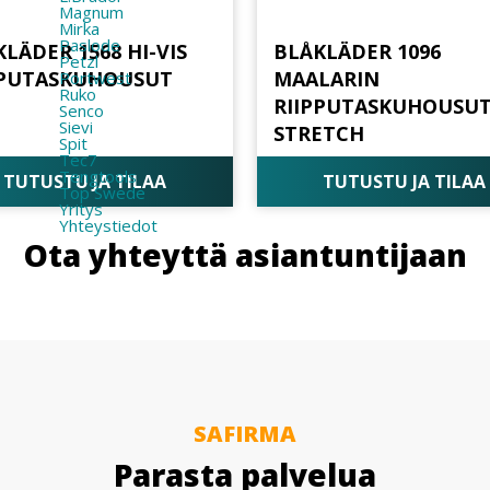
Magnum
Mirka
Paslode
LÄDER 1568 HI-VIS
BLÅKLÄDER 1096
Petzl
PPUTASKUHOUSUT
MAALARIN
Portwest
Ruko
RIIPPUTASKUHOUSU
Senco
Sievi
STRETCH
Spit
Tec7
Tengtools
TUTUSTU JA TILAA
TUTUSTU JA TILAA
Top Swede
Yritys
Yhteystiedot
Ota yhteyttä asiantuntijaan
SAFIRMA
Parasta palvelua