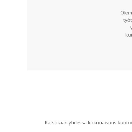
Olemm
työt
ku
Katsotaan yhdessä kokonaisuus kuntoon