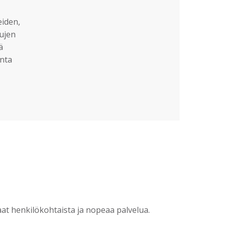
eiden,
sujen
ä
nta
?
t henkilökohtaista ja nopeaa palvelua.