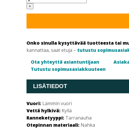
MUOTOILTU
TALVIKÄSINE
+
VUORELLA
määrä
Onko sinulla kysyttävää tuotteesta tai m
kannattaa, saat etuja –
tutustu sopimusasia
Ota yhteyttä asiantuntijaan
Asiaka
Tutustu sopimusasiakkuuteen
LISÄTIEDOT
Vuori:
Lämmin vuori
Vettä hylkivä:
Kyllä
Ranneketyyppi:
Tarranauha
Otepinnan materiaali:
Nahka