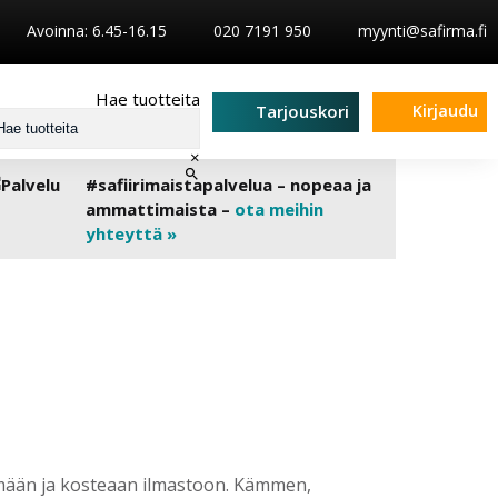
Avoinna: 6.45-16.15
020 7191 950
myynti@safirma.fi
Hae tuotteita
Kirjaudu
Tarjouskori
×
#safiirimaistapalvelua – nopeaa ja
ammattimaista –
ota meihin
yhteyttä »
ylmään ja kosteaan ilmastoon. Kämmen,