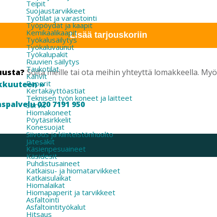
Teipit
Suojaustarvikkeet
Työtilat ja varastointi
Työpöydät ja kaapit
Kemikaalikaapit
Lisää tarjouskoriin
Työkalusäilytys
Työkaluvaunut
Työkalupakit
Ruuvien säilytys
Taukotilat
uusta?
Soita meille tai ota meihin yhteyttä lomakkeella. M
Kahvit
Paperit
kkuuteen »
Kertakäyttöastiat
Teknisen työn koneet ja laitteet
spalvelu 020 7191 950
Sorvit
Hiomakoneet
Pöytäsirkkelit
Konesuojat
Siivous ja kiinteistönhuolto
Jätesäkit
Käsienpesuaineet
Käsidesit
Puhdistusaineet
Katkaisu- ja hiomatarvikkeet
Katkaisulaikat
Hiomalaikat
Hiomapaperit ja tarvikkeet
Asfaltointi
Asfaltointityökalut
Hitsaus