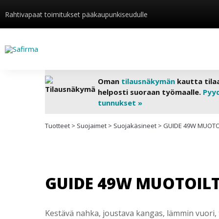
Rahtivapaat toimitukset pääkaupunkiseudulle
Oman
tilausnäkymän
kautta tila
helposti suoraan työmaalle.
Pyy
tunnukset »
Tuotteet
>
Suojaimet
>
Suojakäsineet
>
GUIDE 49W MUOTOI
GUIDE 49W MUOTOILT
Kestävä nahka, joustava kangas, lämmin vuori, 