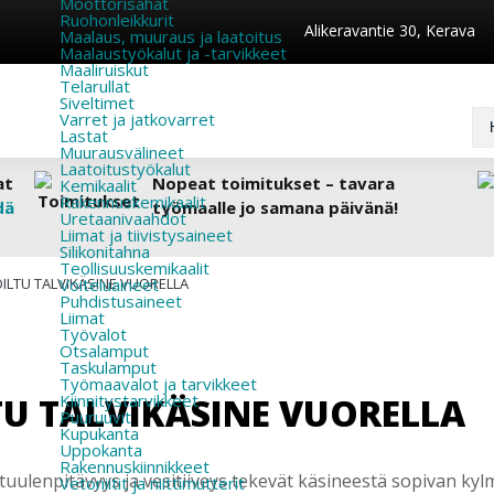
Moottorisahat
Ruohonleikkurit
Alikeravantie 30, Kerava
Maalaus, muuraus ja laatoitus
Maalaustyökalut ja -tarvikkeet
Maaliruiskut
Telarullat
Siveltimet
Varret ja jatkovarret
Lastat
Muurausvälineet
Laatoitustyökalut
at
Nopeat toimitukset – tavara
Kemikaalit
Rakennuskemikaalit
dä
työmaalle jo samana päivänä!
Uretaanivaahdot
Liimat ja tiivistysaineet
Silikonitahna
Teollisuuskemikaalit
LTU TALVIKÄSINE VUORELLA
Voiteluaineet
Puhdistusaineet
Liimat
Työvalot
Otsalamput
Taskulamput
Työmaavalot ja tarvikkeet
U TALVIKÄSINE VUORELLA
Kiinnitys­tarvikkeet
Puuruuvit
Kupukanta
Uppokanta
Rakennuskiinnikkeet
tuulenpitävyys ja vesitiiveys tekevät käsineestä sopivan k
Vetoniitit ja niittimutterit