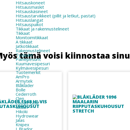
Hitsauskoneet
Hitsausmaskit
Hitsauskäsineet
Hitsaustarvikkeet (pillit ja letkut, pastat)
Hitsauslangat
Hitsauspuikot
Tikkaat ja rakennustelineet
Tikkaat
Monitoimitikkaat
A tikkaat
Jatkotikkaat
Rakennustelineet
yös tämä voisi kiinnostaa sin
Työpukit
Painepesurit
Kuumavesipesuri
Kylmävesipesuri
Tuotemerkit
AmPro
Armytek
Blåkläder
Bolle
Cederroth
Clen
Cobalt Gear
Gildan
Hikoki
Hydrowear
Jalas
Knipex
L.Brador