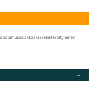
yös sopimusasiakkaaksi rekisteröityminen
–