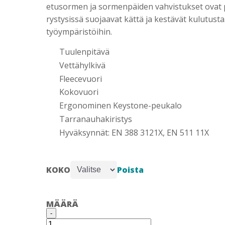
etusormen ja sormenpäiden vahvistukset ovat 
rystysissä suojaavat kättä ja kestävät kulutusta
työympäristöihin.
Tuulenpitävä
Vettähylkivä
Fleecevuori
Kokovuori
Ergonominen Keystone-peukalo
Tarranauhakiristys
Hyväksynnät: EN 388 3121X, EN 511 11X
Poista
KOKO
MÄÄRÄ
GUIDE
-
49W