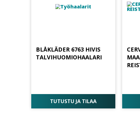
BLÅKLÄDER 6763 HIVIS
CER
TALVIHUOMIOHAALARI
MAA
REI
TUTUSTU JA TILAA