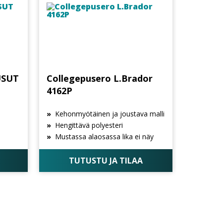
USUT
Collegepusero L.Brador
4162P
Kehonmyötäinen ja joustava malli
Hengittävä polyesteri
Mustassa alaosassa lika ei näy
TUTUSTU JA TILAA