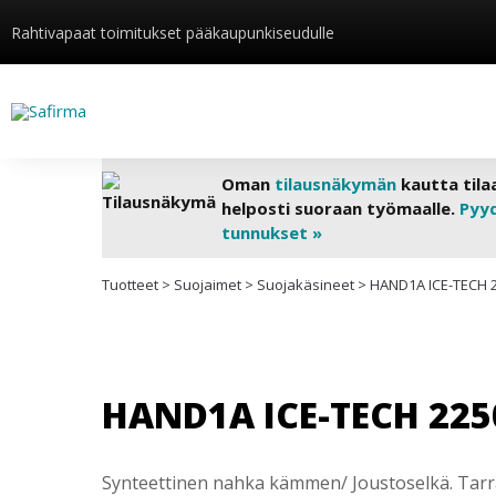
Rahtivapaat toimitukset pääkaupunkiseudulle
Oman
tilausnäkymän
kautta tila
helposti suoraan työmaalle.
Pyy
tunnukset »
Tuotteet
>
Suojaimet
>
Suojakäsineet
>
HAND1A ICE-TECH 
HAND1A ICE-TECH 225
Synteettinen nahka kämmen/ Joustoselkä. Tarr