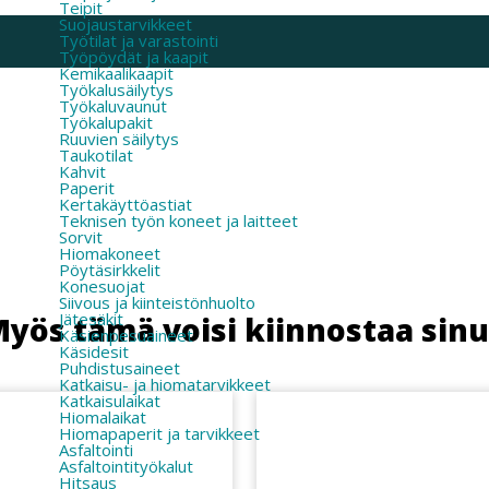
Teipit
Suojaustarvikkeet
Työtilat ja varastointi
Työpöydät ja kaapit
Kemikaalikaapit
Työkalusäilytys
Työkaluvaunut
Työkalupakit
Ruuvien säilytys
Taukotilat
Kahvit
Paperit
Kertakäyttöastiat
Teknisen työn koneet ja laitteet
Sorvit
Hiomakoneet
Pöytäsirkkelit
Konesuojat
Siivous ja kiinteistönhuolto
Jätesäkit
yös tämä voisi kiinnostaa sin
Käsienpesuaineet
Käsidesit
Puhdistusaineet
Katkaisu- ja hiomatarvikkeet
Katkaisulaikat
Hiomalaikat
Hiomapaperit ja tarvikkeet
Asfaltointi
Asfaltointityökalut
Hitsaus