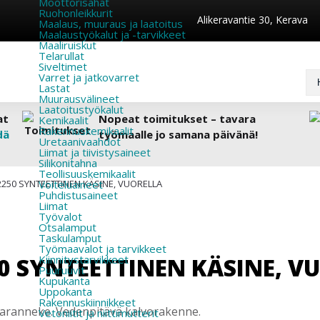
Moottorisahat
Ruohonleikkurit
Alikeravantie 30, Kerava
Maalaus, muuraus ja laatoitus
Maalaustyökalut ja -tarvikkeet
Maaliruiskut
Telarullat
Siveltimet
Varret ja jatkovarret
Lastat
Muurausvälineet
Laatoitustyökalut
at
Nopeat toimitukset – tavara
Kemikaalit
Rakennuskemikaalit
dä
työmaalle jo samana päivänä!
Uretaanivaahdot
Liimat ja tiivistysaineet
Silikonitahna
Teollisuuskemikaalit
2250 SYNTEETTINEN KÄSINE, VUORELLA
Voiteluaineet
Puhdistusaineet
Liimat
Työvalot
Otsalamput
Taskulamput
Työmaavalot ja tarvikkeet
0 SYNTEETTINEN KÄSINE, V
Kiinnitys­tarvikkeet
Puuruuvit
Kupukanta
Uppokanta
Rakennuskiinnikkeet
aranneke. Vedenpitävä kalvorakenne.
Vetoniitit ja niittimutterit