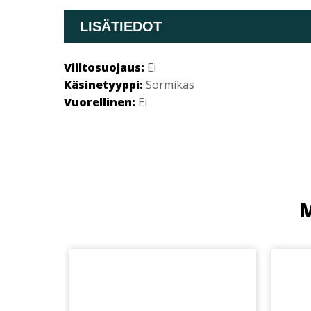
LISÄTIEDOT
Viiltosuojaus:
Ei
Käsinetyyppi:
Sormikas
Vuorellinen:
Ei
M