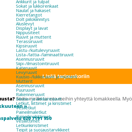
Ankkurit ja tulpat
Sokat ja lukkorenkaat
Naulat ja hakaset
Kierretangot
Dolt piilokiinnitys
Aluslevyt
Displayt ja lavat
Nippusiteet
Ruuvit ja mutterit
Terassiruuvit
Kipsiruuvit
Lastu-/kuitulevyruuvit
Lista-/lattia-/laminaattiruuvit
Asennusruuvit
Siipi-/ilmastointiruuvit
Kateruuvit
Levyruuvit
Lisää tarjouskoriin
Kuusio-/lukkoruuvit ja mutterit
Mutterit
Asennusruuvit
Puuruuvit
Rakenneruuvit
uusta?
Soita meille tai ota meihin yhteyttä lomakkeella. M
Ikkuna- ja ankkuriruuvit
Letkut, liittimet ja kiristimet
kkuuteen »
Vesiletkut
Paineilmaletkut
Paineilmaliittimet
spalvelu 020 7191 950
Vesiliittimet
Letkunkiristimet
Teipit ja suojaustarvikkeet