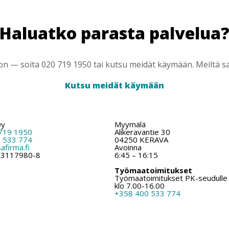
Haluatko parasta palvelua
 — soita 020 719 1950 tai kutsu meidät käymään. Meiltä saa
Kutsu meidät käymään
Oy
Myymälä
719 1950
Alikeravantie 30
 533 774
04250 KERAVA
firma.fi
Avoinna
: 3117980-8
6:45 – 16:15
Työmaatoimitukset
Työmaatoimitukset PK-seudulle
klo 7.00-16.00
+358 400 533 774