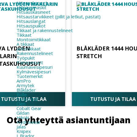
Hitsauskoneet
Hitsausmaskit
Hitsauskäsineet
Hitsaustarvikkeet (pillit ja letkut, pastat)
Hitsauslangat
Hitsauspuikot
Tikkaat ja rakennustelineet
Tikkaat
Monitoimitikkaat
A tikkaat
VA LYDDEN
BLÅKLÄDER 1444 HO
Jatkotikkaat
Rakennustelineet
LARIN
STRETCH
Työpukit
Painepesurit
STASKUHOUSUT
Kuumavesipesuri
Kylmävesipesuri
Tuotemerkit
AmPro
Armytek
Blåkläder
Bolle
TUTUSTU JA TILAA
TUTUSTU JA TILAA
Cederroth
Clen
Cobalt Gear
Gildan
Ota yhteyttä asiantuntijaan
Hikoki
Hydrowear
Jalas
Knipex
L.Brador