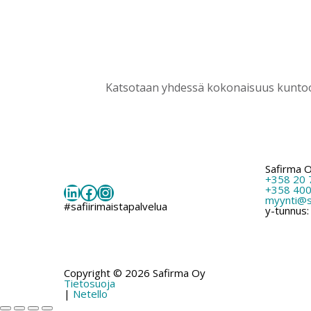
Katsotaan yhdessä kokonaisuus kuntoon
Safirma 
+358 20 
LinkedIn
Facebook
Instagram
+358 400
myynti@sa
#safiirimaistapalvelua
y-tunnus
Copyright © 2026 Safirma Oy
Tietosuoja
|
Netello