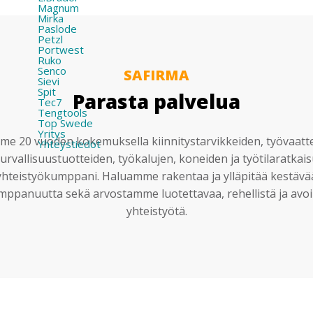
Magnum
Mirka
Paslode
Petzl
Portwest
Ruko
Senco
SAFIRMA
Sievi
Spit
Parasta palvelua
Tec7
Tengtools
Top Swede
Yritys
e 20 vuoden kokemuksella kiinnitystarvikkeiden, työvaatt
Yhteystiedot
urvallisuustuotteiden, työkalujen, koneiden ja työtilaratkai
yhteistyökumppani. Haluamme rakentaa ja ylläpitää kestävä
mppanuutta sekä arvostamme luotettavaa, rehellistä ja avoi
yhteistyötä.