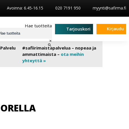
Avoinna: 6.45-16.15
020 7191 950
myynti@safirma.fi
Hae tuotteita
Kirjaudu
Tarjouskori
×
#safiirimaistapalvelua – nopeaa ja
ammattimaista –
ota meihin
yhteyttä »
UORELLA