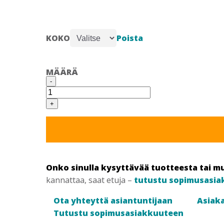
Poista
KOKO
MÄÄRÄ
HAND1A
-
ICE-
TECH
2250
+
SYNTEETTINEN
KÄSINE,
VUORELLA
määrä
Onko sinulla kysyttävää tuotteesta tai m
kannattaa, saat etuja –
tutustu sopimusasia
Ota yhteyttä asiantuntijaan
Asiaka
Tutustu sopimusasiakkuuteen