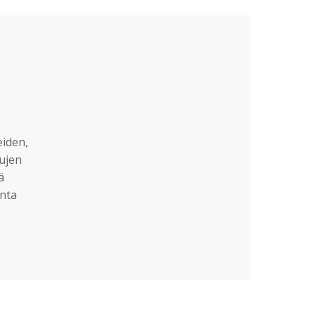
eiden,
sujen
ä
nta