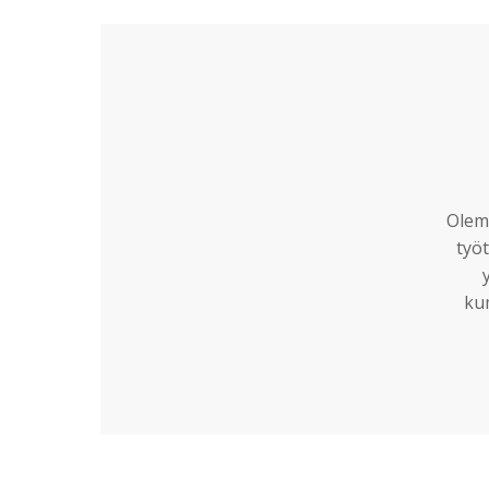
Olemm
työt
ku