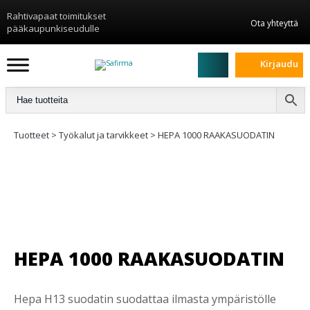
Rahtivapaat toimitukset
Ota yhteyttä
pääkaupunkiseudulle
Kirjaudu
Tuotteet
>
Työkalut ja tarvikkeet
>
HEPA 1000 RAAKASUODATIN
HEPA 1000 RAAKASUODATIN
Hepa H13 suodatin suodattaa ilmasta ympäristölle