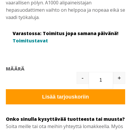
vaarallisen pölyn. A1000 alipaineistajan
hepasuodattimen vaihto on helppoa ja nopeaa eikä se
vaadi työkaluja.
Varastossa: Toimitus jopa samana päivänä!
Toimitustavat
MÄÄRÄ
-
+
HEPA 1000 R
Lisää tarjouskoriin
Onko sinulla kysyttävää tuotteesta tai muusta?
Soita meille tai ota meihin yhteyttä lomakkeella. Myös