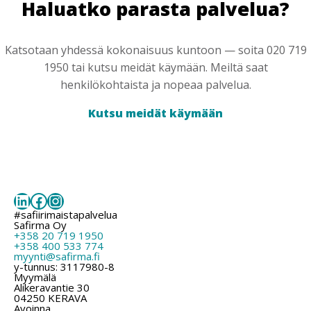
Haluatko parasta palvelua?
Katsotaan yhdessä kokonaisuus kuntoon — soita 020 719
1950 tai kutsu meidät käymään. Meiltä saat
henkilökohtaista ja nopeaa palvelua.
Kutsu meidät käymään
LinkedIn
Facebook
Instagram
#safiirimaistapalvelua
Safirma Oy
+358 20 719 1950
+358 400 533 774
myynti@safirma.fi
y-tunnus: 3117980-8
Myymälä
Alikeravantie 30
04250 KERAVA
Avoinna