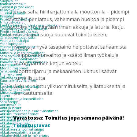
Suojavisiirit
Raitisilmamaskit
Työkalut ja tarvikkeet
Käsityökalut
Tehokas saha hiiliharjattomalla moottorilla – pidempi
Tuurnat ja taltat
Käsisahat
käyttöikä per lataus, vähemmän huoltoa ja pidempi
Patruunapuristimet
Niittaustyökalut
Lenkkiavaimet / hylsyt / vääntötyökalut
käyttöikä. Toimitetaan ilman akkuja ja laturia. Ketju,
Työkaluvaunut ja työkalusarjat
Pihdit / leikkurit / sakset
laippa ja laipansuoja kuuluvat toimitukseen.
Puukot, veitset, varaterät
Sähköasennustyökalut
Viilat ja teräsharjat
Vaahtopistoolit
Keveys ja hyvä tasapaino helpottavat sahaamista
Vasarat ja vääntöraudat
Muut käsityökalut
Mittaus- ja merkintävälineet
Helppo ketjunvaihto ja -säätö ilman työkaluja
Sähkötyökalut ja -tarvikkeet
Pora- ja iskuporakoneet
Automaattinen ketjun voitelu
Poravasarat ja piikkauskoneet
Mutterinvääntimet
Monitoimikoneet
Moottorijarru ja mekaaninen lukitus lisäävät
Sähkösahat
Hiomakoneet
turvallisuutta
Sekoituskoneet
Kuumailmapuhaltimet
Imurit
Akku suojattu ylikuormitukselta, ylilataukselta ja
Levyleikkurit ja nakertajat
Muut sähkökoneet
purkautumiselta
Mittausvälineet
Laserit
Jatkojohdot ja kaapelikelat
Sähköteippi
Akkutyökalut
Akut ja laturit
Akkuporakoneet ja ruuvinvääntimet
Akkumutterinvääntimet
Varastossa: Toimitus jopa samana päivänä!
Akkuporavasarat
Akkusahat ja -leikkurit
Akkuhiomakoneet
Toimitustavat
Akkumonitoimikoneet
Akkukierretangonkatkaisijat
Akkukonepaketit ja sarjat
Akkulevyleikkurit ja -nakertajat