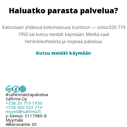
Haluatko parasta palvelua?
Katsotaan yhdessä kokonaisuus kuntoon — soita 020 719
1950 tai kutsu meidät käymään. Meiltä saat
henkilökohtaista ja nopeaa palvelua.
Kutsu meidät käymään
LinkedIn
Facebook
Instagram
#safiirimaistapalvelua
Safirma Oy
+358 20 719 1950
+358 400 533 774
myynti@safirma.fi
y-tunnus: 3117980-8
Myymälä
Alikeravantie 30