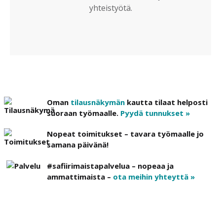
yhteistyötä.
Oman
tilausnäkymän
kautta tilaat helposti
suoraan työmaalle.
Pyydä tunnukset »
Nopeat toimitukset – tavara työmaalle jo
samana päivänä!
#safiirimaistapalvelua – nopeaa ja
ammattimaista –
ota meihin yhteyttä »