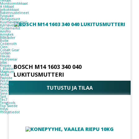
Tikkaat
Monitoimitikkaat
A tikkaat
Jatkotikkaat
Rakennustelineet
Työpukit
Painepesurit
Kuumavesipesuri
Kylmävesipesuri
Tuotemerkit
AmPro
Armytek
Blåkläder
Bolle
Cederroth
Clen
Cobalt Gear
Gildan
Hikoki
Hydrowear
Jalas
BOSCH M14 1603 340 040
Knipex
L.Brador
Magnum
LUKITUSMUTTERI
Mirka
Paslode
Petzl
Portwest
TUTUSTU JA TILAA
Ruko
Senco
Sievi
Spit
Tec7
Tengtools
Top Swede
Yritys
Yhteystiedot