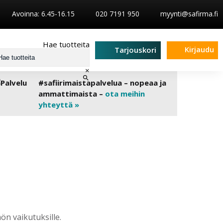
Avoinna: 6.45-16.15
020 7191 950
myynti@safirma.fi
Hae tuotteita
Kirjaudu
Tarjouskori
×
#safiirimaistapalvelua – nopeaa ja
ammattimaista –
ota meihin
yhteyttä »
ön vaikutuksille.