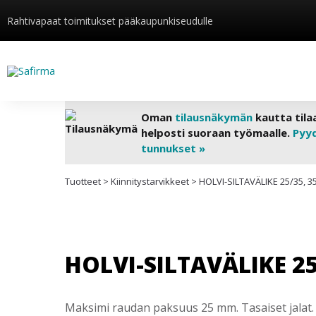
Rahtivapaat toimitukset pääkaupunkiseudulle
Oman
tilausnäkymän
kautta tila
helposti suoraan työmaalle.
Pyy
tunnukset »
Tuotteet
>
Kiinnitys­tarvikkeet
>
HOLVI-SILTAVÄLIKE 25/35, 3
HOLVI-SILTAVÄLIKE 25
Maksimi raudan paksuus 25 mm. Tasaiset jalat. 