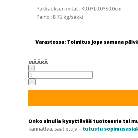
Pakkauksen mitat : K0.0*L0.0*S0.0cm
Paino : 8.75 kg/säkki
Varastossa: Toimitus jopa samana päiv
MÄÄRÄ
HOLVI-
-
SILTAVÄLIKE
25/35,
350KPL
+
määrä
Onko sinulla kysyttävää tuotteesta tai m
kannattaa, saat etuja –
tutustu sopimusasia