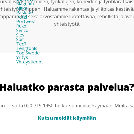
urvallisuustuotteiden, työkalujen, koneiden ja työtilaratkai
Magnum
Mirka
yhteistyökumppani. Haluamme rakentaa ja ylläpitää kestävä
Paslode
mppanuutta sekä arvostamme luotettavaa, rehellistä ja avoi
Petzl
Portwest
yhteistyötä.
Ruko
Senco
Sievi
Spit
Tec7
Tengtools
Top Swede
Yritys
Yhteystiedot
Haluatko parasta palvelua
 — soita 020 719 1950 tai kutsu meidät käymään. Meiltä saa
Kutsu meidät käymään