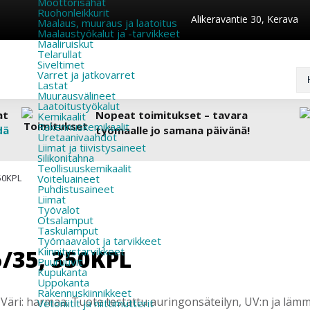
Moottorisahat
Ruohonleikkurit
Alikeravantie 30, Kerava
Maalaus, muuraus ja laatoitus
Maalaustyökalut ja -tarvikkeet
Maaliruiskut
Telarullat
Siveltimet
Varret ja jatkovarret
Lastat
Muurausvälineet
Laatoitustyökalut
at
Nopeat toimitukset – tavara
Kemikaalit
Rakennuskemikaalit
dä
työmaalle jo samana päivänä!
Uretaanivaahdot
Liimat ja tiivistysaineet
Silikonitahna
Teollisuuskemikaalit
50KPL
Voiteluaineet
Puhdistusaineet
Liimat
Työvalot
Otsalamput
Taskulamput
Työmaavalot ja tarvikkeet
/35, 350KPL
Kiinnitys­tarvikkeet
Puuruuvit
Kupukanta
Uppokanta
Rakennuskiinnikkeet
Väri: harmaa. Tuote testattu auringonsäteilyn, UV:n ja lämm
Vetoniitit ja niittimutterit