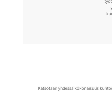
työt
ku
Katsotaan yhdessä kokonaisuus kuntoon