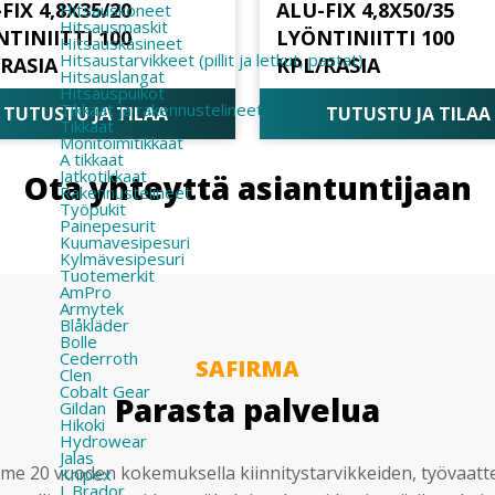
FIX 4,8X35/20
ALU-FIX 4,8X50/35
Hitsauskoneet
Hitsausmaskit
TINIITTI 100
LYÖNTINIITTI 100
Hitsauskäsineet
Hitsaustarvikkeet (pillit ja letkut, pastat)
/RASIA
KPL/RASIA
Hitsauslangat
Hitsauspuikot
Tikkaat ja rakennustelineet
TUTUSTU JA TILAA
TUTUSTU JA TILAA
Tikkaat
Monitoimitikkaat
A tikkaat
Jatkotikkaat
Ota yhteyttä asiantuntijaan
Rakennustelineet
Työpukit
Painepesurit
Kuumavesipesuri
Kylmävesipesuri
Tuotemerkit
AmPro
Armytek
Blåkläder
Bolle
Cederroth
SAFIRMA
Clen
Cobalt Gear
Parasta palvelua
Gildan
Hikoki
Hydrowear
Jalas
e 20 vuoden kokemuksella kiinnitystarvikkeiden, työvaatt
Knipex
L.Brador