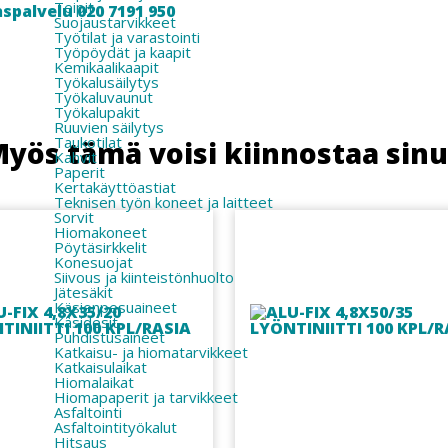
Teipit
spalvelu 020 7191 950
Suojaustarvikkeet
Työtilat ja varastointi
Työpöydät ja kaapit
Kemikaalikaapit
Työkalusäilytys
Työkaluvaunut
Työkalupakit
Ruuvien säilytys
Taukotilat
yös tämä voisi kiinnostaa sin
Kahvit
Paperit
Kertakäyttöastiat
Teknisen työn koneet ja laitteet
Sorvit
Hiomakoneet
Pöytäsirkkelit
Konesuojat
Siivous ja kiinteistönhuolto
Jätesäkit
Käsienpesuaineet
Käsidesit
Puhdistusaineet
Katkaisu- ja hiomatarvikkeet
Katkaisulaikat
Hiomalaikat
Hiomapaperit ja tarvikkeet
Asfaltointi
Asfaltointityökalut
Hitsaus