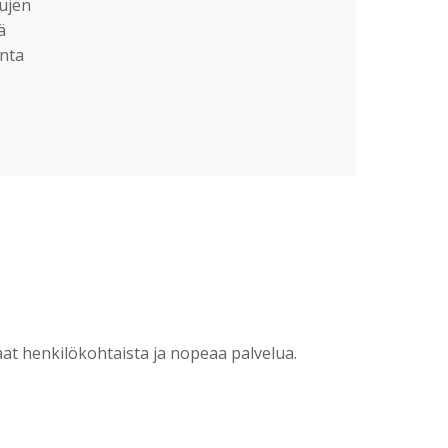
sujen
ä
nta
?
t henkilökohtaista ja nopeaa palvelua.