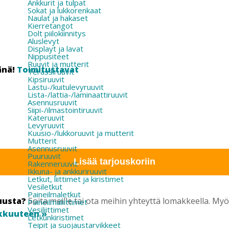
Ankkurit ja tulpat
Sokat ja lukkorenkaat
Naulat ja hakaset
Kierretangot
Dolt piilokiinnitys
Aluslevyt
Displayt ja lavat
Nippusiteet
Ruuvit ja mutterit
änä!
Toimitustavat
Terassiruuvit
Kipsiruuvit
Lastu-/kuitulevyruuvit
Lista-/lattia-/laminaattiruuvit
Asennusruuvit
Siipi-/ilmastointiruuvit
Kateruuvit
Levyruuvit
Kuusio-/lukkoruuvit ja mutterit
Mutterit
Asennusruuvit
Puuruuvit
Lisää tarjouskoriin
Rakenneruuvit
Ikkuna- ja ankkuriruuvit
Letkut, liittimet ja kiristimet
Vesiletkut
Paineilmaletkut
uusta?
Soita meille tai ota meihin yhteyttä lomakkeella. M
Paineilmaliittimet
Vesiliittimet
kkuuteen »
Letkunkiristimet
Teipit ja suojaustarvikkeet