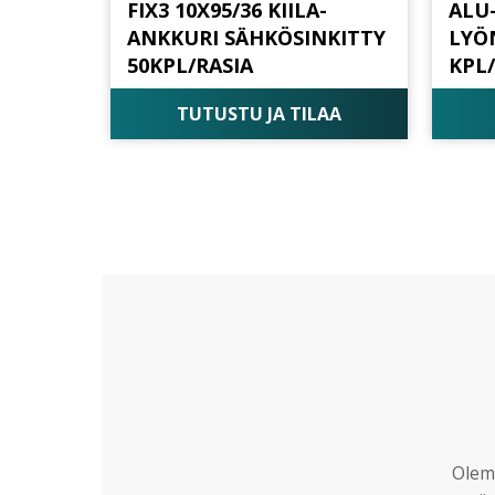
FIX3 10X95/36 KIILA-
ALU-
ANKKURI SÄHKÖSINKITTY
LYÖN
50KPL/RASIA
KPL
TUTUSTU JA TILAA
Olemm