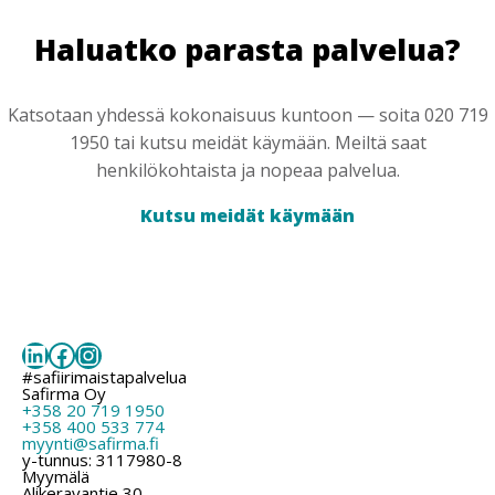
Haluatko parasta palvelua?
Katsotaan yhdessä kokonaisuus kuntoon — soita 020 719
1950 tai kutsu meidät käymään. Meiltä saat
henkilökohtaista ja nopeaa palvelua.
Kutsu meidät käymään
LinkedIn
Facebook
Instagram
#safiirimaistapalvelua
Safirma Oy
+358 20 719 1950
+358 400 533 774
myynti@safirma.fi
y-tunnus: 3117980-8
Myymälä
Alikeravantie 30