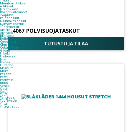
Tikkaat
Monitoimitikkaat
A tikkaat
Jatkotikkaat
Rakennustelineet
Työpukit
Painepesurit
Kuumavesipesuri
Kylmävesipesuri
Tuotemerkit
4067 POLVISUOJATASKUT
AmPro
Armytek
Blåkläder
Bolle
Cederroth
TUTUSTU JA TILAA
Clen
Cobalt Gear
Gildan
Hikoki
Hydrowear
Jalas
Knipex
L.Brador
Magnum
Mirka
Paslode
Petzl
Portwest
Ruko
Senco
Sievi
Spit
Tec7
Tengtools
Top Swede
Yritys
Yhteystiedot