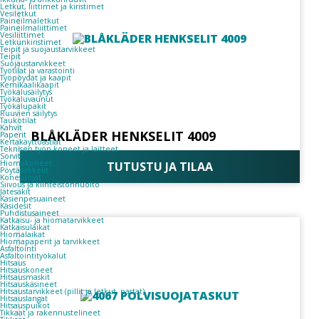
Letkut, liittimet ja kiristimet
Vesiletkut
Paineilmaletkut
Paineilmaliittimet
Vesiliittimet
Letkunkiristimet
Teipit ja suojaustarvikkeet
Teipit
Suojaustarvikkeet
Työtilat ja varastointi
Työpöydät ja kaapit
Kemikaalikaapit
Työkalusäilytys
Työkaluvaunut
Työkalupakit
Ruuvien säilytys
Taukotilat
Kahvit
BLÅKLÄDER HENKSELIT 4009
Paperit
Kertakäyttöastiat
Teknisen työn koneet ja laitteet
Sorvit
Hiomakoneet
TUTUSTU JA TILAA
Pöytäsirkkelit
Konesuojat
Siivous ja kiinteistönhuolto
Jätesäkit
Käsienpesuaineet
Käsidesit
Puhdistusaineet
Katkaisu- ja hiomatarvikkeet
Katkaisulaikat
Hiomalaikat
Hiomapaperit ja tarvikkeet
Asfaltointi
Asfaltointityökalut
Hitsaus
Hitsauskoneet
Hitsausmaskit
Hitsauskäsineet
Hitsaustarvikkeet (pillit ja letkut, pastat)
Hitsauslangat
Hitsauspuikot
Tikkaat ja rakennustelineet