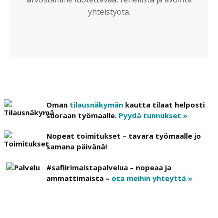
yhteistyötä.
Oman
tilausnäkymän
kautta tilaat helposti
suoraan työmaalle.
Pyydä tunnukset »
Nopeat toimitukset – tavara työmaalle jo
samana päivänä!
#safiirimaistapalvelua – nopeaa ja
ammattimaista –
ota meihin yhteyttä »