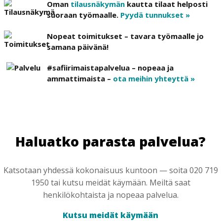
Oman
tilausnäkymän
kautta tilaat helposti
suoraan työmaalle.
Pyydä tunnukset »
Nopeat toimitukset – tavara työmaalle jo
samana päivänä!
#safiirimaistapalvelua – nopeaa ja
ammattimaista –
ota meihin yhteyttä »
Haluatko parasta palvelua?
Katsotaan yhdessä kokonaisuus kuntoon — soita 020 719
1950 tai kutsu meidät käymään. Meiltä saat
henkilökohtaista ja nopeaa palvelua.
Kutsu meidät käymään