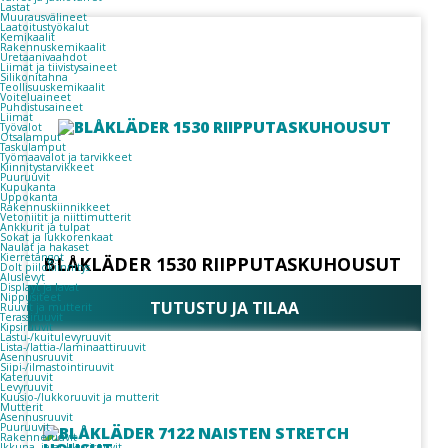
Lastat
Muurausvälineet
Laatoitustyökalut
Kemikaalit
Rakennuskemikaalit
Uretaanivaahdot
Liimat ja tiivistysaineet
Silikonitahna
Teollisuuskemikaalit
Voiteluaineet
Puhdistusaineet
Liimat
Työvalot
Otsalamput
Taskulamput
Työmaavalot ja tarvikkeet
Kiinnitys­tarvikkeet
Puuruuvit
Kupukanta
Uppokanta
Rakennuskiinnikkeet
Vetoniitit ja niittimutterit
Ankkurit ja tulpat
Sokat ja lukkorenkaat
Naulat ja hakaset
Kierretangot
BLÅKLÄDER 1530 RIIPPUTASKUHOUSUT
Dolt piilokiinnitys
Aluslevyt
Displayt ja lavat
Nippusiteet
TUTUSTU JA TILAA
Ruuvit ja mutterit
Terassiruuvit
Kipsiruuvit
Lastu-/kuitulevyruuvit
Lista-/lattia-/laminaattiruuvit
Asennusruuvit
Siipi-/ilmastointiruuvit
Kateruuvit
Levyruuvit
Kuusio-/lukkoruuvit ja mutterit
Mutterit
Asennusruuvit
Puuruuvit
Rakenneruuvit
Ikkuna- ja ankkuriruuvit