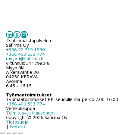
LinkedIn
Facebook
Instagram
#safiirimaistapalvelua
Safirma Oy
+358 20 719 1950
+358 400 533 774
myynti@safirma.fi
y-tunnus: 3117980-8
Myymälä
Alikeravantie 30
04250 KERAVA
Avoinna
6:45 – 16:15
Työmaatoimitukset
Työmaatoimitukset PK-seudulle ma-pe klo 7.00-16.00
+358 400 533 774
Verkkokauppa
Toimitus- ja tilausehdot
Copyright © 2026 Safirma Oy
Tietosuoja
|
Netello