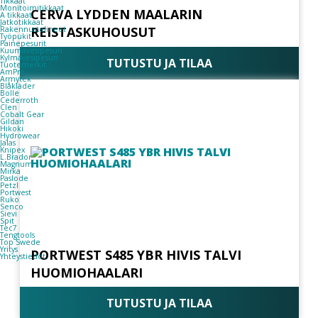
Tikkaat
Monitoimitikkaat
CERVA LYDDEN MAALARIN
A tikkaat
Jatkotikkaat
REISTASKUHOUSUT
Rakennustelineet
Työpukit
Painepesurit
Kuumavesipesuri
Kylmävesipesuri
TUTUSTU JA TILAA
Tuotemerkit
AmPro
Armytek
Blåkläder
Bolle
Cederroth
Clen
Cobalt Gear
Gildan
Hikoki
Hydrowear
Jalas
Knipex
L.Brador
Magnum
Mirka
Paslode
Petzl
Portwest
Ruko
Senco
Sievi
Spit
Tec7
Tengtools
Top Swede
Yritys
PORTWEST S485 YBR HIVIS TALVI
Yhteystiedot
HUOMIOHAALARI
TUTUSTU JA TILAA