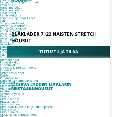
Letkut, liittimet ja kiristimet
Vesiletkut
Paineilmaletkut
Paineilmaliittimet
Vesiliittimet
Letkunkiristimet
Teipit ja suojaustarvikkeet
Teipit
Suojaustarvikkeet
Työtilat ja varastointi
Työpöydät ja kaapit
Kemikaalikaapit
BLÅKLÄDER 7122 NAISTEN STRETCH
Työkalusäilytys
Työkaluvaunut
Työkalupakit
HOUSUT
Ruuvien säilytys
Taukotilat
Kahvit
Paperit
TUTUSTU JA TILAA
Kertakäyttöastiat
Teknisen työn koneet ja laitteet
Sorvit
Hiomakoneet
Pöytäsirkkelit
Konesuojat
Siivous ja kiinteistönhuolto
Jätesäkit
Käsienpesuaineet
Käsidesit
Puhdistusaineet
Katkaisu- ja hiomatarvikkeet
Katkaisulaikat
Hiomalaikat
Hiomapaperit ja tarvikkeet
Asfaltointi
Asfaltointityökalut
Hitsaus
Hitsauskoneet
Hitsausmaskit
Hitsauskäsineet
Hitsaustarvikkeet (pillit ja letkut, pastat)
Hitsauslangat
Hitsauspuikot
Tikkaat ja rakennustelineet