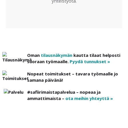
yhteistyötä.
Oman
tilausnäkymän
kautta tilaat helposti
suoraan työmaalle.
Pyydä tunnukset »
Nopeat toimitukset – tavara työmaalle jo
samana päivänä!
#safiirimaistapalvelua – nopeaa ja
ammattimaista –
ota meihin yhteyttä »