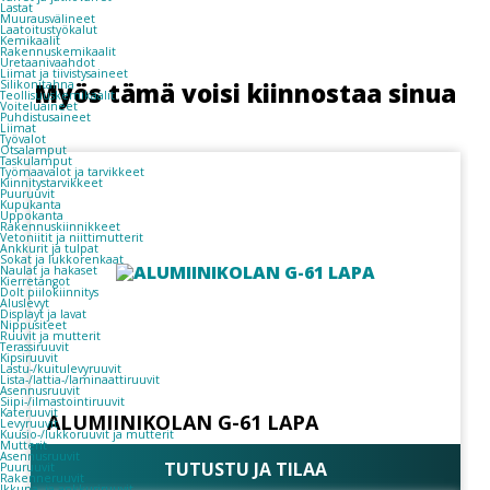
Lastat
Muurausvälineet
Laatoitustyökalut
Kemikaalit
Rakennuskemikaalit
Uretaanivaahdot
Liimat ja tiivistysaineet
Myös tämä voisi kiinnostaa sinua
Silikonitahna
Teollisuuskemikaalit
Voiteluaineet
Puhdistusaineet
Liimat
Työvalot
Otsalamput
Taskulamput
Työmaavalot ja tarvikkeet
Kiinnitys­tarvikkeet
Puuruuvit
Kupukanta
Uppokanta
Rakennuskiinnikkeet
Vetoniitit ja niittimutterit
Ankkurit ja tulpat
Sokat ja lukkorenkaat
Naulat ja hakaset
Kierretangot
Dolt piilokiinnitys
Aluslevyt
Displayt ja lavat
Nippusiteet
Ruuvit ja mutterit
Terassiruuvit
Kipsiruuvit
Lastu-/kuitulevyruuvit
Lista-/lattia-/laminaattiruuvit
Asennusruuvit
Siipi-/ilmastointiruuvit
Kateruuvit
ALUMIINIKOLAN G-61 LAPA
Levyruuvit
Kuusio-/lukkoruuvit ja mutterit
Mutterit
Asennusruuvit
TUTUSTU JA TILAA
Puuruuvit
Rakenneruuvit
Ikkuna- ja ankkuriruuvit