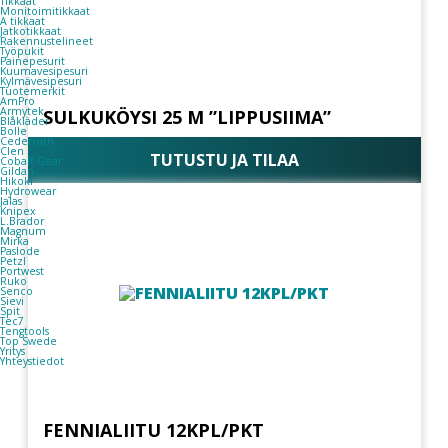
Tikkaat
Monitoimitikkaat
A tikkaat
Jatkotikkaat
Rakennustelineet
Työpukit
Painepesurit
Kuumavesipesuri
Kylmävesipesuri
Tuotemerkit
AmPro
Armytek
SULKUKÖYSI 25 M ”LIPPUSIIMA”
Blåkläder
Bolle
Cederroth
Clen
TUTUSTU JA TILAA
Cobalt Gear
Gildan
Hikoki
Hydrowear
Jalas
Knipex
L.Brador
Magnum
Mirka
Paslode
Petzl
Portwest
Ruko
Senco
Sievi
Spit
Tec7
Tengtools
Top Swede
Yritys
Yhteystiedot
FENNIALIITU 12KPL/PKT