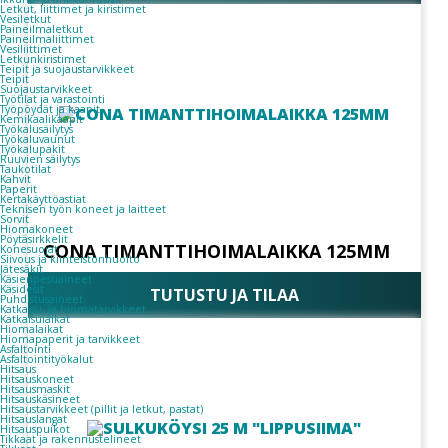
Letkut, liittimet ja kiristimet
Vesiletkut
Paineilmaletkut
Paineilmaliittimet
Vesiliittimet
Letkunkiristimet
Teipit ja suojaustarvikkeet
Teipit
Suojaustarvikkeet
Työtilat ja varastointi
Työpöydät ja kaapit
Kemikaalikaapit
Työkalusäilytys
Työkaluvaunut
Työkalupakit
Ruuvien säilytys
Taukotilat
Kahvit
Paperit
Kertakäyttöastiat
Teknisen työn koneet ja laitteet
Sorvit
Hiomakoneet
Pöytäsirkkelit
CONA TIMANTTIHOIMALAIKKA 125MM
Konesuojat
Siivous ja kiinteistönhuolto
Jätesäkit
Käsienpesuaineet
Käsidesit
TUTUSTU JA TILAA
Puhdistusaineet
Katkaisu- ja hiomatarvikkeet
Katkaisulaikat
Hiomalaikat
Hiomapaperit ja tarvikkeet
Asfaltointi
Asfaltointityökalut
Hitsaus
Hitsauskoneet
Hitsausmaskit
Hitsauskäsineet
Hitsaustarvikkeet (pillit ja letkut, pastat)
Hitsauslangat
Hitsauspuikot
Tikkaat ja rakennustelineet