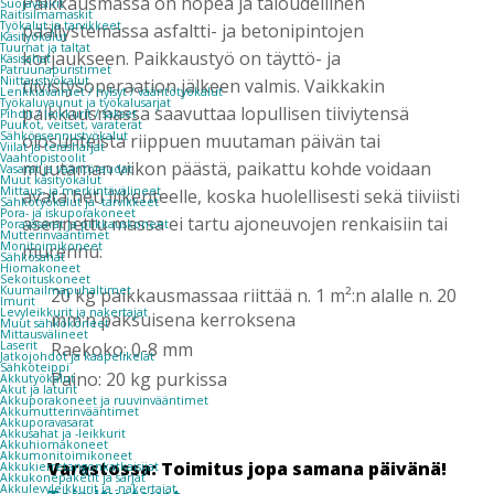
Paikkausmassa on nopea ja taloudellinen
Suojavisiirit
Raitisilmamaskit
Työkalut ja tarvikkeet
päällystemassa asfaltti- ja betonipintojen
Käsityökalut
Tuurnat ja taltat
korjaukseen. Paikkaustyö on täyttö- ja
Käsisahat
Patruunapuristimet
Niittaustyökalut
tiivistysoperaation jälkeen valmis. Vaikkakin
Lenkkiavaimet / hylsyt / vääntötyökalut
Työkaluvaunut ja työkalusarjat
paikkausmassa saavuttaa lopullisen tiiviytensä
Pihdit / leikkurit / sakset
Puukot, veitset, varaterät
Sähköasennustyökalut
olosuhteista riippuen muutaman päivän tai
Viilat ja teräsharjat
Vaahtopistoolit
muutaman viikon päästä, paikattu kohde voidaan
Vasarat ja vääntöraudat
Muut käsityökalut
Mittaus- ja merkintävälineet
avata heti liikenteelle, koska huolellisesti sekä tiiviisti
Sähkötyökalut ja -tarvikkeet
Pora- ja iskuporakoneet
asennettu massa ei tartu ajoneuvojen renkaisiin tai
Poravasarat ja piikkauskoneet
Mutterinvääntimet
Monitoimikoneet
murennu.
Sähkösahat
Hiomakoneet
Sekoituskoneet
Kuumailmapuhaltimet
20 kg paikkausmassaa riittää n. 1 m²:n alalle n. 20
Imurit
Levyleikkurit ja nakertajat
mm:n paksuisena kerroksena
Muut sähkökoneet
Mittausvälineet
Raekoko: 0-8 mm
Laserit
Jatkojohdot ja kaapelikelat
Sähköteippi
Paino: 20 kg purkissa
Akkutyökalut
Akut ja laturit
Akkuporakoneet ja ruuvinvääntimet
Akkumutterinvääntimet
Akkuporavasarat
Akkusahat ja -leikkurit
Akkuhiomakoneet
Akkumonitoimikoneet
Varastossa: Toimitus jopa samana päivänä!
Akkukierretangonkatkaisijat
Akkukonepaketit ja sarjat
Akkulevyleikkurit ja -nakertajat