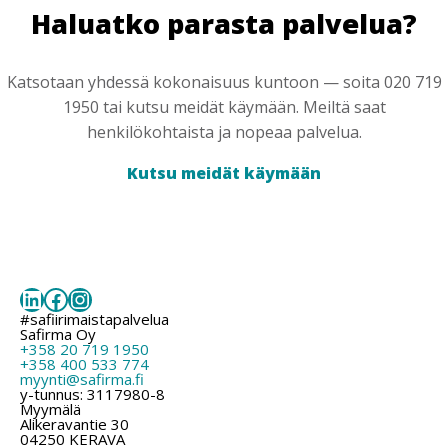
Haluatko parasta palvelua?
Katsotaan yhdessä kokonaisuus kuntoon — soita 020 719
1950 tai kutsu meidät käymään. Meiltä saat
henkilökohtaista ja nopeaa palvelua.
Kutsu meidät käymään
LinkedIn
Facebook
Instagram
#safiirimaistapalvelua
Safirma Oy
+358 20 719 1950
+358 400 533 774
myynti@safirma.fi
y-tunnus: 3117980-8
Myymälä
Alikeravantie 30
04250 KERAVA