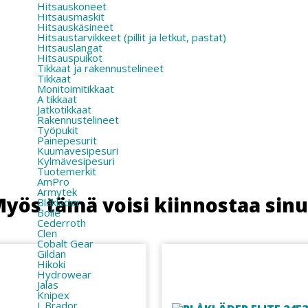
Hitsauskoneet
Hitsausmaskit
Hitsauskäsineet
Hitsaustarvikkeet (pillit ja letkut, pastat)
Hitsauslangat
Hitsauspuikot
Tikkaat ja rakennustelineet
Tikkaat
Monitoimitikkaat
A tikkaat
Jatkotikkaat
Rakennustelineet
Työpukit
Painepesurit
Kuumavesipesuri
Kylmävesipesuri
Tuotemerkit
AmPro
Armytek
yös tämä voisi kiinnostaa sin
Blåkläder
Bolle
Cederroth
Clen
Cobalt Gear
Gildan
Hikoki
Hydrowear
Jalas
Knipex
L.Brador