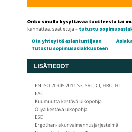
Onko sinulla kysyttävää tuotteesta tai m
kannattaa, saat etuja –
tutustu sopimusasia
Ota yhteyttä asiantuntijaan
Asiaka
Tutustu sopimusasiakkuuteen
LISÄTIEDOT
EN ISO 20345:2011 S3, SRC, CI, HRO, HI
EAC
Kuumuutta kestävä ulkopohja
Öljyä kestävä ulkopohja
ESD
Ergothan-iskunvaimennusjärjestelmä