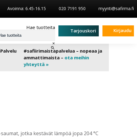
Avoinna: 6.45-16.15
020 7191 950
myynti@safirma.fi
Hae tuotteita
Kirjaudu
Tarjouskori
×
#safiirimaistapalvelua – nopeaa ja
ammattimaista –
ota meihin
yhteyttä »
®-saumat, jotka kestävät lämpöä jopa 204 °C