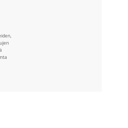
eiden,
sujen
ä
nta
?