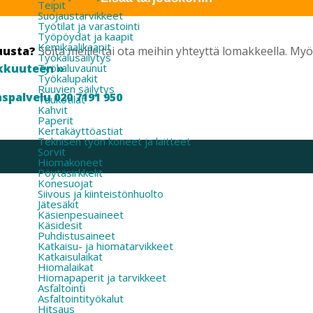
Teipit
Suojaustarvikkeet
Työtilat ja varastointi
Työpöydät ja kaapit
Kemikaalikaapit
uusta?
Soita meille tai ota meihin yhteyttä lomakkeella. M
Työkalusäilytys
Työkaluvaunut
kkuuteen »
Työkalupakit
Ruuvien säilytys
spalvelu 020 7191 950
Taukotilat
Kahvit
Paperit
Kertakäyttöastiat
Teknisen työn koneet ja laitteet
Sorvit
Hiomakoneet
Pöytäsirkkelit
Konesuojat
Siivous ja kiinteistönhuolto
Jätesäkit
Käsienpesuaineet
Käsidesit
Puhdistusaineet
Katkaisu- ja hiomatarvikkeet
Katkaisulaikat
Hiomalaikat
Hiomapaperit ja tarvikkeet
Asfaltointi
Asfaltointityökalut
Hitsaus