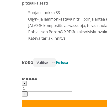
pitkäaikaisesti.
Suojausluokka S3
Öljyn- ja lämmönkestävä nitriilipohja antaa
JALAS®-komposiittivarvassuoja, teräs naul
Pohjallisen Poron® XRD®-kaksoisiskunvaim
Kätevä tarrakiinnitys
Poista
KOKO
MÄÄRÄ
JALAS
-
1258
HEAVY
DUTY
+
S3
TURVAJALKINE
määrä