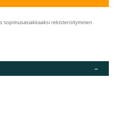
yös sopimusasiakkaaksi rekisteröityminen
–