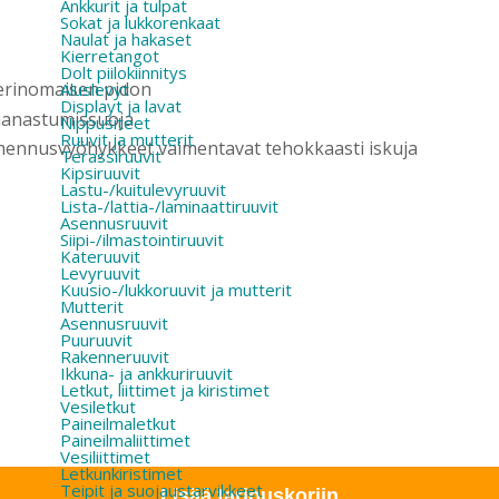
Ankkurit ja tulpat
Sokat ja lukkorenkaat
Naulat ja hakaset
Kierretangot
Dolt piilokiinnitys
 erinomaisen pidon
Aluslevyt
Displayt ja lavat
aanastumissuoja
Nippusiteet
Ruuvit ja mutterit
ennusvyöhykkeet vaimentavat tehokkaasti iskuja
Terassiruuvit
Kipsiruuvit
Lastu-/kuitulevyruuvit
Lista-/lattia-/laminaattiruuvit
Asennusruuvit
Siipi-/ilmastointiruuvit
Kateruuvit
Levyruuvit
Kuusio-/lukkoruuvit ja mutterit
Mutterit
Asennusruuvit
Puuruuvit
Rakenneruuvit
Ikkuna- ja ankkuriruuvit
Letkut, liittimet ja kiristimet
Vesiletkut
Paineilmaletkut
Paineilmaliittimet
Vesiliittimet
Letkunkiristimet
Teipit ja suojaustarvikkeet
Lisää tarjouskoriin