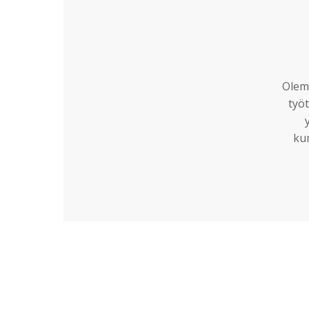
Olemm
työt
ku