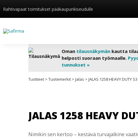
Rahtivapaat toimitukset pääkaupunkiseudulle
Oman
tilausnäkymän
kautta tila
helposti suoraan työmaalle.
Pyy
tunnukset »
Tuotteet
>
Tuotemerkit
>
Jalas
>
JALAS 1258 HEAVY DUTY S3
JALAS 1258 HEAVY DU
Nimikin sen kertoo – kestävä turvajalkine vaati