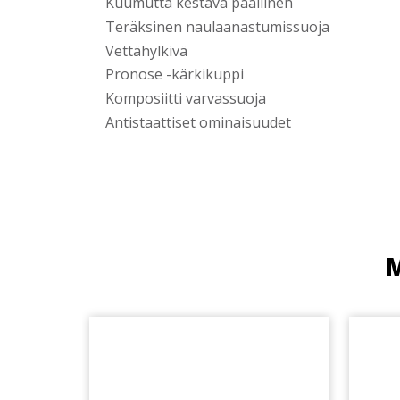
Kuumutta kestävä päällinen
Teräksinen naulaanastumissuoja
Vettähylkivä
Pronose -kärkikuppi
Komposiitti varvassuoja
Antistaattiset ominaisuudet
M