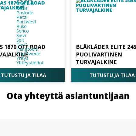
Magnum
Mirka
Paslode
Petzl
Portwest
Ruko
Senco
Sievi
Spit
Tec7
S 1870 OFF ROAD
BLÅKLÄDER ELITE 24
Tengtools
Top Swede
VAJALKINE
PUOLIVARTINEN
Yritys
TURVAJALKINE
Yhteystiedot
TUTUSTU JA TILAA
TUTUSTU JA TILAA
Ota yhteyttä asiantuntijaan