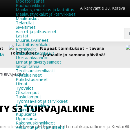
Moottorisahat
Ruohonleikkurit
Alikeravantie 30, Kerava
Maalaus, muuraus ja laatoitus
Maalaustyökalut ja -tarvikkeet
Maaliruiskut
Telarullat
Siveltimet
Varret ja jatkovarret
Lastat
Muurausvälineet
Laatoitustyökalut
at
Nopeat toimitukset – tavara
Kemikaalit
Rakennuskemikaalit
dä
työmaalle jo samana päivänä!
Uretaanivaahdot
Liimat ja tiivistysaineet
Silikonitahna
Teollisuuskemikaalit
 TURVAJALKINE
Voiteluaineet
Puhdistusaineet
Liimat
Työvalot
Otsalamput
Taskulamput
Työmaavalot ja tarvikkeet
TY S3 TURVAJALKINE
Kiinnitys­tarvikkeet
Puuruuvit
Kupukanta
Uppokanta
Rakennuskiinnikkeet
viin olosuhteisiin. PU-pinnoitettu nahkapäällinen ja Kevlar
Vetoniitit ja niittimutterit