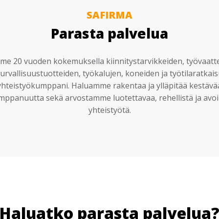
SAFIRMA
Parasta palvelua
e 20 vuoden kokemuksella kiinnitystarvikkeiden, työvaatt
urvallisuustuotteiden, työkalujen, koneiden ja työtilaratkai
yhteistyökumppani. Haluamme rakentaa ja ylläpitää kestävä
mppanuutta sekä arvostamme luotettavaa, rehellistä ja avoi
yhteistyötä.
Haluatko parasta palvelua