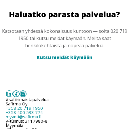
Haluatko parasta palvelua?
Katsotaan yhdessä kokonaisuus kuntoon — soita 020 719
1950 tai kutsu meidät käymään. Meiltä saat
henkilökohtaista ja nopeaa palvelua.
Kutsu meidät käymään
LinkedIn
Facebook
Instagram
#safiirimaistapalvelua
Safirma Oy
+358 20 719 1950
+358 400 533 774
myynti@safirma.fi
y-tunnus: 3117980-8
Myymälä