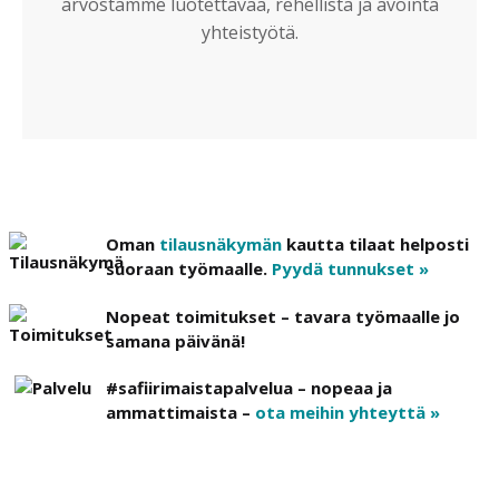
arvostamme luotettavaa, rehellistä ja avointa
yhteistyötä.
Oman
tilausnäkymän
kautta tilaat helposti
suoraan työmaalle.
Pyydä tunnukset »
Nopeat toimitukset – tavara työmaalle jo
samana päivänä!
#safiirimaistapalvelua – nopeaa ja
ammattimaista –
ota meihin yhteyttä »