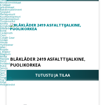
Tikkaat
Monitoimitikkaat
A tikkaat
Jatkotikkaat
Rakennustelineet
Työpukit
Painepesurit
Kuumavesipesuri
Kylmävesipesuri
Tuotemerkit
AmPro
Armytek
Blåkläder
Bolle
Cederroth
Clen
Cobalt Gear
Gildan
Hikoki
Hydrowear
Jalas
Knipex
L.Brador
Magnum
Mirka
BLÅKLÄDER 2419 ASFALTTIJALKINE,
Paslode
Petzl
Portwest
PUOLIKORKEA
Ruko
Senco
Sievi
Spit
TUTUSTU JA TILAA
Tec7
Tengtools
Top Swede
Yritys
Yhteystiedot