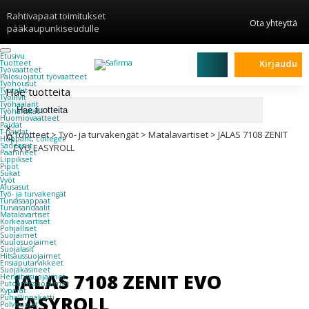
Rahtivapaat toimitukset
Ota yhteyttä
pääkaupunkiseudulle
Etusivu
Kirjaudu
Tuotteet
Työvaatteet
Palosuojatut työvaatteet
Työhousut
Hae tuotteita
Työtakit
Työliivit
Työhaalarit
Työhanskat
Huomiovaatteet
Paidat
×
T-paidat
Tuotteet
>
Työ- ja turvakengät
>
Matalavartiset
>
JALAS 7108 ZENIT
Hupparit, colleget
Sadeasut
EVO EASYROLL
Päähineet
Lippikset
Pipot
Sukat
Vyöt
Alusasut
Työ- ja turvakengät
Turvasaappaat
Turvasandaalit
Matalavartiset
Korkeavartiset
Pohjalliset
Suojaimet
Kuulosuojaimet
Suojalasit
Hitsaussuojaimet
Ensiaputarvikkeet
Suojakäsineet
JALAS 7108 ZENIT EVO
Hengityssuojaimet
Putoamissuojaimet
Kypärät
EASYROLL
Puhallinpaketti
Polvisuojat