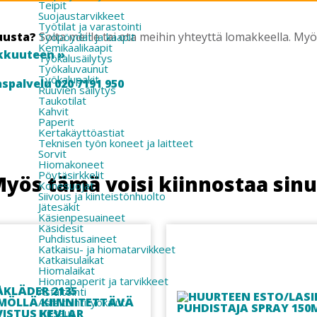
Teipit
Suojaustarvikkeet
Työtilat ja varastointi
uusta?
Soita meille tai ota meihin yhteyttä lomakkeella. M
Työpöydät ja kaapit
Kemikaalikaapit
kkuuteen »
Työkalusäilytys
Työkaluvaunut
Työkalupakit
spalvelu 020 7191 950
Ruuvien säilytys
Taukotilat
Kahvit
Paperit
Kertakäyttöastiat
Teknisen työn koneet ja laitteet
Sorvit
Hiomakoneet
Pöytäsirkkelit
yös tämä voisi kiinnostaa sin
Konesuojat
Siivous ja kiinteistönhuolto
Jätesäkit
Käsienpesuaineet
Käsidesit
Puhdistusaineet
Katkaisu- ja hiomatarvikkeet
Katkaisulaikat
Hiomalaikat
Hiomapaperit ja tarvikkeet
Asfaltointi
Asfaltointityökalut
Hitsaus