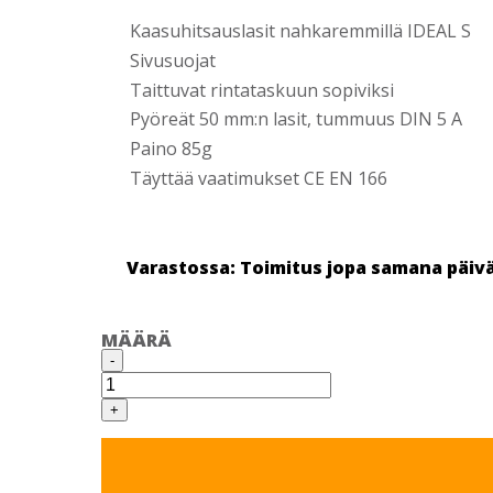
Kaasuhitsauslasit nahkaremmillä IDEAL S
Sivusuojat
Taittuvat rintataskuun sopiviksi
Pyöreät 50 mm:n lasit, tummuus DIN 5 A
Paino 85g
Täyttää vaatimukset CE EN 166
Varastossa: Toimitus jopa samana päiv
MÄÄRÄ
KAASU
-
HITSAAJAN
LASIT,
PYÖREÄ
+
LINSSI
DIN
5
määrä