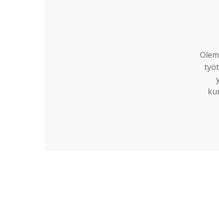
Olemm
työt
ku