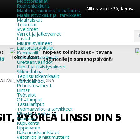
Moottorisahat
Ruohonleikkurit
Alikeravantie 30, Kerava
Maalaus, muuraus ja laatoitus
Maalaustyökalut ja -tarvikkeet
Maaliruiskut
Telarullat
Siveltimet
Varret ja jatkovarret
Lastat
Muurausvälineet
Laatoitustyökalut
at
Nopeat toimitukset – tavara
Kemikaalit
Rakennuskemikaalit
dä
työmaalle jo samana päivänä!
Uretaanivaahdot
Liimat ja tiivistysaineet
Silikonitahna
Teollisuuskemikaalit
N LASIT, PYÖREÄ LINSSI DIN 5
Voiteluaineet
Puhdistusaineet
Liimat
Työvalot
Otsalamput
Taskulamput
Työmaavalot ja tarvikkeet
T, PYÖREÄ LINSSI DIN 5
Kiinnitys­tarvikkeet
Puuruuvit
Kupukanta
Uppokanta
Rakennuskiinnikkeet
Vetoniitit ja niittimutterit