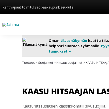
Rahtivapaat toimitukset pääkaupunkiseudulle
Oman
tilausnäkymän
kautta tila
helposti suoraan työmaalle.
Pyy
tunnukset »
Tuotteet
>
Suojaimet
>
Hitsaussuojaimet
>
KAASU HITSAAJA
KAASU HITSAAJAN LASI
Kaasuhitsauslasien klassikkomalli sivusuojilla.