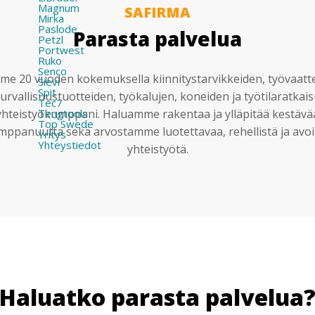
Magnum
SAFIRMA
Mirka
Paslode
Parasta palvelua
Petzl
Portwest
Ruko
Senco
e 20 vuoden kokemuksella kiinnitystarvikkeiden, työvaatt
Sievi
Spit
urvallisuustuotteiden, työkalujen, koneiden ja työtilaratkai
Tec7
Tengtools
yhteistyökumppani. Haluamme rakentaa ja ylläpitää kestävä
Top Swede
mppanuutta sekä arvostamme luotettavaa, rehellistä ja avoi
Yritys
Yhteystiedot
yhteistyötä.
Haluatko parasta palvelua