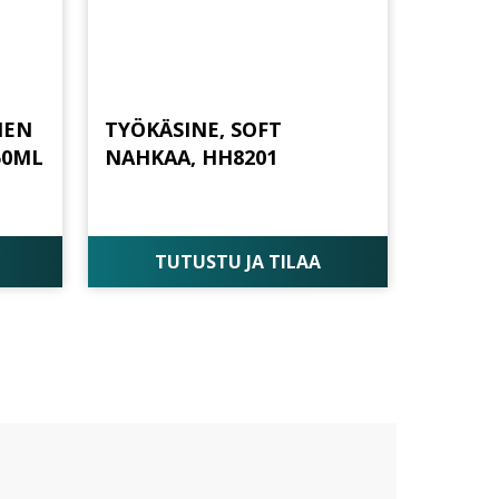
IEN
TYÖKÄSINE, SOFT
50ML
NAHKAA, HH8201
TUTUSTU JA TILAA