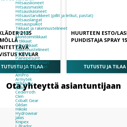
Hitsauskoneet
Hitsausmaskit
Hitsauskäsineet
Hitsaustarvikkeet (pillit ja letkut, pastat)
Hitsauslangat
Hitsauspuikot
Tikkaat ja rakennustelineet
Tikkaat
KLÄDER 2135
HUURTEEN ESTO/LAS
Monitoimitikkaat
MÖLLÄ
PUHDISTAJA SPRAY 1
A tikkaat
Jatkotikkaat
NNITETTÄVÄ
Rakennustelineet
Työpukit
VISTUS KEVLAR
Painepesurit
Kuumavesipesuri
TUTUSTU JA TILAA
TUTUSTU JA TILAA
Kylmävesipesuri
Tuotemerkit
AmPro
Armytek
Ota yhteyttä asiantuntijaan
Blåkläder
Bolle
Cederroth
Clen
Cobalt Gear
Gildan
Hikoki
Hydrowear
Jalas
Knipex
L.Brador