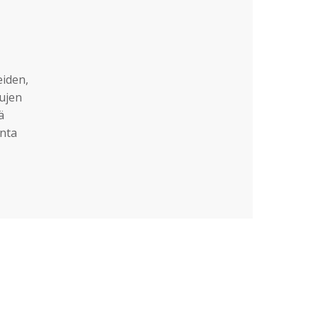
eiden,
sujen
ä
nta
?