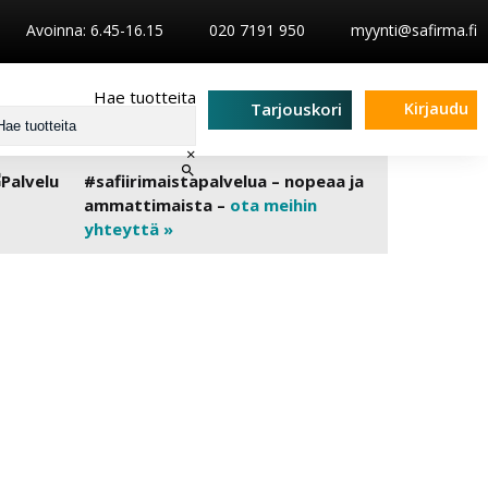
Avoinna: 6.45-16.15
020 7191 950
myynti@safirma.fi
Hae tuotteita
Kirjaudu
Tarjouskori
×
#safiirimaistapalvelua – nopeaa ja
ammattimaista –
ota meihin
yhteyttä »