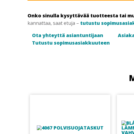
Onko sinulla kysyttävää tuotteesta tai m
kannattaa, saat etuja –
tutustu sopimusasia
Ota yhteyttä asiantuntijaan
Asiaka
Tutustu sopimusasiakkuuteen
M