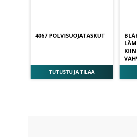
4067 POLVISUOJATASKUT
BLÅ
LÄM
KII
VAH
TUTUSTU JA TILAA