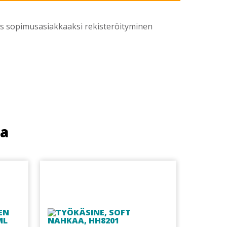
yös sopimusasiakkaaksi rekisteröityminen
ua