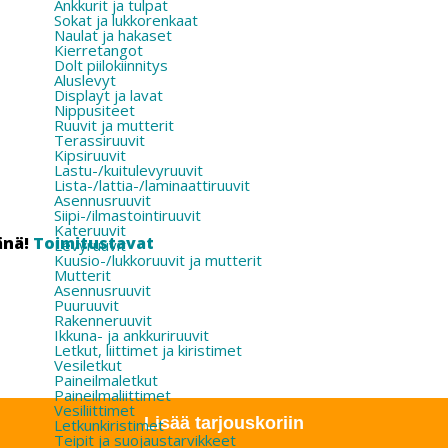
Ankkurit ja tulpat
Sokat ja lukkorenkaat
Naulat ja hakaset
Kierretangot
Dolt piilokiinnitys
Aluslevyt
Displayt ja lavat
Nippusiteet
Ruuvit ja mutterit
Terassiruuvit
Kipsiruuvit
Lastu-/kuitulevyruuvit
Lista-/lattia-/laminaattiruuvit
Asennusruuvit
Siipi-/ilmastointiruuvit
Kateruuvit
änä!
Toimitustavat
Levyruuvit
Kuusio-/lukkoruuvit ja mutterit
Mutterit
Asennusruuvit
Puuruuvit
Rakenneruuvit
Ikkuna- ja ankkuriruuvit
Letkut, liittimet ja kiristimet
Vesiletkut
Paineilmaletkut
Paineilmaliittimet
Vesiliittimet
Lisää tarjouskoriin
Letkunkiristimet
Teipit ja suojaustarvikkeet