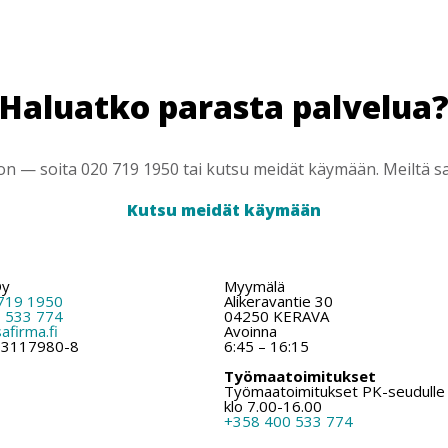
Haluatko parasta palvelua
 — soita 020 719 1950 tai kutsu meidät käymään. Meiltä saa
Kutsu meidät käymään
Oy
Myymälä
719 1950
Alikeravantie 30
 533 774
04250 KERAVA
firma.fi
Avoinna
: 3117980-8
6:45 – 16:15
Työmaatoimitukset
Työmaatoimitukset PK-seudulle
klo 7.00-16.00
+358 400 533 774