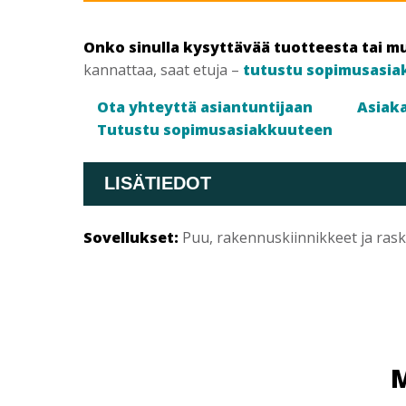
Onko sinulla kysyttävää tuotteesta tai m
kannattaa, saat etuja –
tutustu sopimusasia
Ota yhteyttä asiantuntijaan
Asiaka
Tutustu sopimusasiakkuuteen
LISÄTIEDOT
Sovellukset:
Puu, rakennuskiinnikkeet ja ras
M