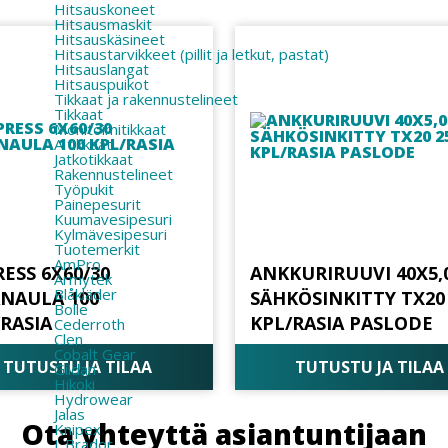
Hitsauskoneet
Hitsausmaskit
Hitsauskäsineet
Hitsaustarvikkeet (pillit ja letkut, pastat)
Hitsauslangat
Hitsauspuikot
Tikkaat ja rakennustelineet
Tikkaat
Monitoimitikkaat
A tikkaat
Jatkotikkaat
Rakennustelineet
Työpukit
Painepesurit
Kuumavesipesuri
Kylmävesipesuri
Tuotemerkit
AmPro
ESS 6X60/30
ANKKURIRUUVI 40X5,
Armytek
Blåkläder
ANAULA 100
SÄHKÖSINKITTY TX20
Bolle
/RASIA
KPL/RASIA PASLODE
Cederroth
Clen
Cobalt Gear
TUTUSTU JA TILAA
TUTUSTU JA TILAA
Gildan
Hikoki
Hydrowear
Jalas
Ota yhteyttä asiantuntijaan
Knipex
L.Brador