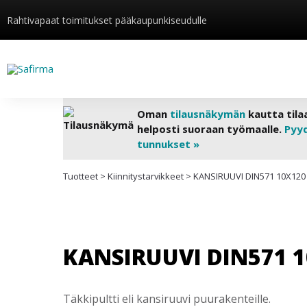
Rahtivapaat toimitukset pääkaupunkiseudulle
Oman
tilausnäkymän
kautta tila
helposti suoraan työmaalle.
Pyy
tunnukset »
Tuotteet
>
Kiinnitys­tarvikkeet
>
KANSIRUUVI DIN571 10X120
KANSIRUUVI DIN571 1
Täkkipultti eli kansiruuvi puurakenteille.