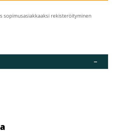
yös sopimusasiakkaaksi rekisteröityminen
–
ua