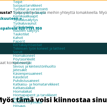
Teipit
Suojaustarvikkeet
Työtilat ja varastointi
uusta?
Soita meille tai ota meihin yhteyttä lomakkeella. M
Työpöydät ja kaapit
Kemikaalikaapit
kkuuteen »
Työkalusäilytys
Työkaluvaunut
Työkalupakit
spalvelu 020 7191 950
Ruuvien säilytys
Taukotilat
Kahvit
Paperit
Kertakäyttöastiat
Teknisen työn koneet ja laitteet
Sorvit
Hiomakoneet
Pöytäsirkkelit
kaat komponentit.
Konesuojat
Siivous ja kiinteistönhuolto
Jätesäkit
Käsienpesuaineet
Käsidesit
Puhdistusaineet
Katkaisu- ja hiomatarvikkeet
Katkaisulaikat
Hiomalaikat
Hiomapaperit ja tarvikkeet
yös tämä voisi kiinnostaa sin
Asfaltointi
Asfaltointityökalut
Hitsaus