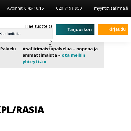
Avoinna: 6.45-16.15
020 7191 950
myynti@safirma.fi
Hae tuotteita
Kirjaudu
Tarjouskori
×
#safiirimaistapalvelua – nopeaa ja
ammattimaista –
ota meihin
yhteyttä »
KPL/RASIA