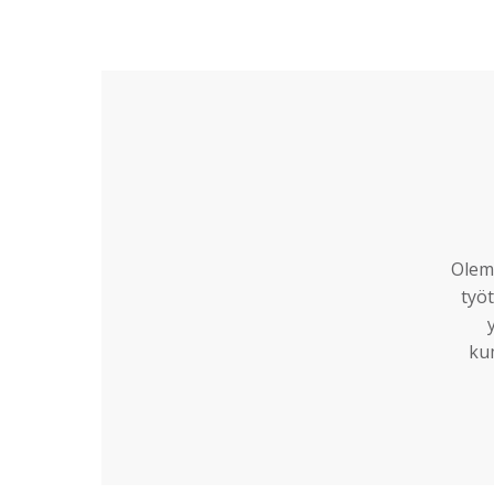
Olemm
työt
ku