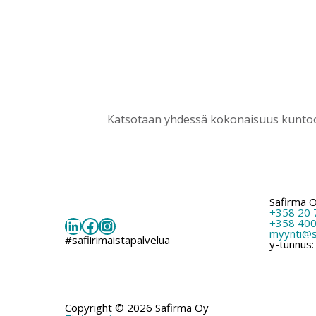
Katsotaan yhdessä kokonaisuus kuntoon
Safirma 
+358 20 
LinkedIn
Facebook
Instagram
+358 400
myynti@sa
#safiirimaistapalvelua
y-tunnus
Copyright © 2026 Safirma Oy