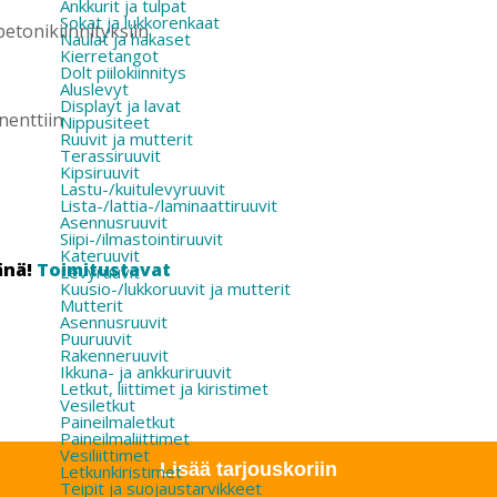
Ankkurit ja tulpat
Sokat ja lukkorenkaat
etonikiinnityksiin
Naulat ja hakaset
Kierretangot
Dolt piilokiinnitys
Aluslevyt
Displayt ja lavat
nenttiin
Nippusiteet
Ruuvit ja mutterit
Terassiruuvit
Kipsiruuvit
Lastu-/kuitulevyruuvit
Lista-/lattia-/laminaattiruuvit
Asennusruuvit
Siipi-/ilmastointiruuvit
Kateruuvit
änä!
Toimitustavat
Levyruuvit
Kuusio-/lukkoruuvit ja mutterit
Mutterit
Asennusruuvit
Puuruuvit
Rakenneruuvit
Ikkuna- ja ankkuriruuvit
Letkut, liittimet ja kiristimet
Vesiletkut
Paineilmaletkut
Paineilmaliittimet
Vesiliittimet
Lisää tarjouskoriin
Letkunkiristimet
Teipit ja suojaustarvikkeet