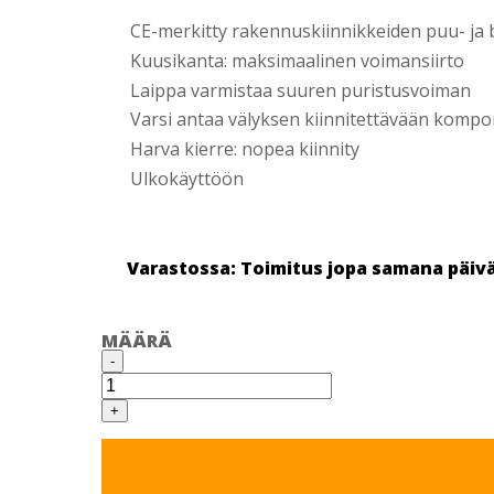
CE-merkitty rakennuskiinnikkeiden puu- ja b
Kuusikanta: maksimaalinen voimansiirto
Laippa varmistaa suuren puristusvoiman
Varsi antaa välyksen kiinnitettävään kompo
Harva kierre: nopea kiinnity
Ulkokäyttöön
Varastossa: Toimitus jopa samana päiv
MÄÄRÄ
KANSIRUUVI
-
DIN571
10X120
KUUMASINKITTY
+
25
KPL/RASIA
määrä