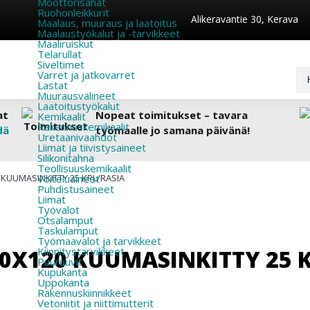
Moottorisahat
Ruohonleikkurit
Alikeravantie 30, Kerava
Maalaus, muuraus ja laatoitus
Maalaustyökalut ja -tarvikkeet
Maaliruiskut
Telarullat
Siveltimet
Varret ja jatkovarret
Lastat
Muurausvälineet
Laatoitustyökalut
at
Nopeat toimitukset – tavara
Kemikaalit
Rakennuskemikaalit
dä
työmaalle jo samana päivänä!
Uretaanivaahdot
Liimat ja tiivistysaineet
Silikonitahna
Teollisuuskemikaalit
 KUUMASINKITTY 25 KPL/RASIA
Voiteluaineet
Puhdistusaineet
Liimat
Työvalot
Otsalamput
Taskulamput
Työmaavalot ja tarvikkeet
0X120 KUUMASINKITTY 25 
Kiinnitys­tarvikkeet
Puuruuvit
Kupukanta
Uppokanta
Rakennuskiinnikkeet
Vetoniitit ja niittimutterit