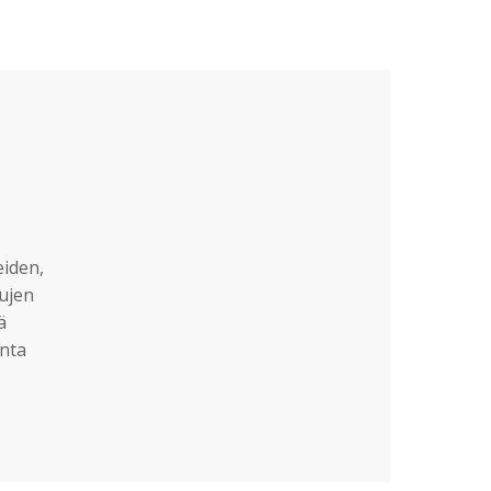
eiden,
sujen
ä
nta