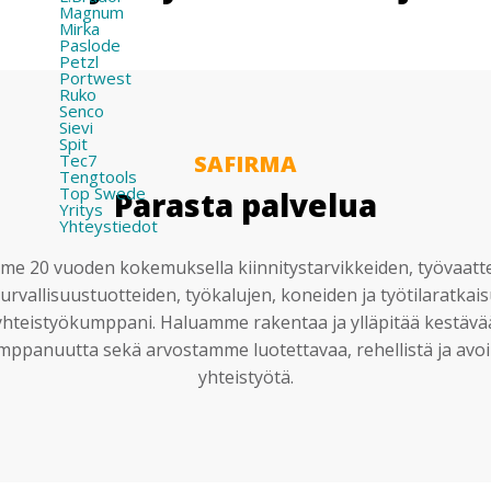
Magnum
Mirka
Paslode
Petzl
Portwest
Ruko
Senco
Sievi
Spit
Tec7
SAFIRMA
Tengtools
Top Swede
Parasta palvelua
Yritys
Yhteystiedot
e 20 vuoden kokemuksella kiinnitystarvikkeiden, työvaatt
urvallisuustuotteiden, työkalujen, koneiden ja työtilaratkai
yhteistyökumppani. Haluamme rakentaa ja ylläpitää kestävä
mppanuutta sekä arvostamme luotettavaa, rehellistä ja avoi
yhteistyötä.