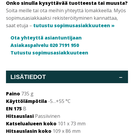
Onko sinulla kysyttävää tuotteesta tai muusta?
Soita meille tai ota meihin yhteyttä lomakkeella. Myös
sopimusasiakkaaksi rekisteröityminen kannattaa,
saat etuja –
tutustu sopimusasiakkuuteen »
Ota yhteyttä asiantuntijaan
Asiakaspalvelu 020 7191 950
Tutustu sopimusasiakkuuteen
LISÄTIEDOT
–
Paino
735 g
Käyttölämpötila
-5…+55 °C
EN 175
B
Hitsauslasi
Passiivinen
Katselualueen koko
101 x 73 mm
Hitsauslasin koko
109 x 86 mm