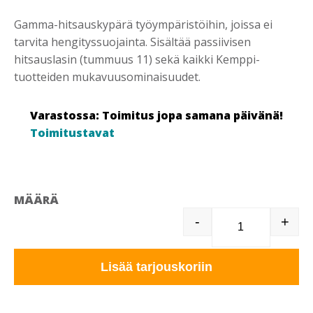
Gamma-hitsauskypärä työympäristöihin, joissa ei
tarvita hengityssuojainta. Sisältää passiivisen
hitsauslasin (tummuus 11) sekä kaikki Kemppi-
tuotteiden mukavuusominaisuudet.
Varastossa: Toimitus jopa samana päivänä!
Toimitustavat
MÄÄRÄ
-
+
KEMPPI GAMM
Lisää tarjouskoriin