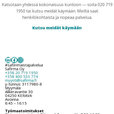
Katsotaan yhdessä kokonaisuus kuntoon — soita 020 719
1950 tai kutsu meidät käymään. Meiltä saat
henkilökohtaista ja nopeaa palvelua.
Kutsu meidät käymään
LinkedIn
Facebook
Instagram
#safiirimaistapalvelua
Safirma Oy
+358 20 719 1950
+358 400 533 774
myynti@safirma.fi
y-tunnus: 3117980-8
Myymälä
Alikeravantie 30
04250 KERAVA
Avoinna
6:45 – 16:15
Työmaatoimitukset