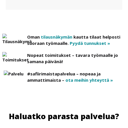
Oman
tilausnäkymän
kautta tilaat helposti
suoraan työmaalle.
Pyydä tunnukset »
Nopeat toimitukset – tavara työmaalle jo
samana päivänä!
#safiirimaistapalvelua – nopeaa ja
ammattimaista –
ota meihin yhteyttä »
Haluatko parasta palvelua?