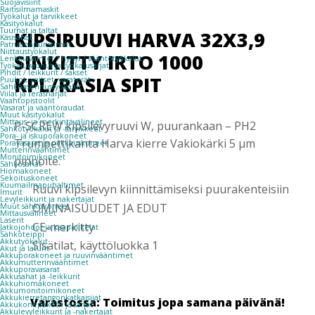
Suojavisiirit
Raitisilmamaskit
Työkalut ja tarvikkeet
Käsityökalut
Tuurnat ja taltat
KIPSIRUUVI HARVA 32X3,9
Käsisahat
Patruunapuristimet
Niittaustyökalut
SINKITTY IRTO 1000
Lenkkiavaimet / hylsyt / vääntötyökalut
Työkaluvaunut ja työkalusarjat
Pihdit / leikkurit / sakset
KPL/RASIA SPIT
Puukot, veitset, varaterät
Sähköasennustyökalut
Viilat ja teräsharjat
Vaahtopistoolit
Vasarat ja vääntöraudat
Muut käsityökalut
Mittaus- ja merkintävälineet
P-SCREW kipsilevyruuvi W, puurankaan – PH2
Sähkötyökalut ja -tarvikkeet
Pora- ja iskuporakoneet
Trumpettikanta Harva kierre Vakiokärki 5 µm
Poravasarat ja piikkauskoneet
Mutterinvääntimet
Monitoimikoneet
pinnoite.
Sähkösahat
Hiomakoneet
Sekoituskoneet
Kuumailmapuhaltimet
Ruuvi kipsilevyn kiinnittämiseksi puurakenteisiin
Imurit
Levyleikkurit ja nakertajat
OMINAISUUDET JA EDUT
Muut sähkökoneet
Mittausvälineet
Laserit
CE-merkitty
Jatkojohdot ja kaapelikelat
Sähköteippi
Akkutyökalut
Sisätilat, käyttöluokka 1
Akut ja laturit
Akkuporakoneet ja ruuvinvääntimet
Akkumutterinvääntimet
Akkuporavasarat
Akkusahat ja -leikkurit
Akkuhiomakoneet
Akkumonitoimikoneet
Akkukierretangonkatkaisijat
Varastossa: Toimitus jopa samana päivänä!
Akkukonepaketit ja sarjat
Akkulevyleikkurit ja -nakertajat