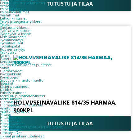
TUTUSTU JA TILAA
Letkut, liittimet ja kiristimet
Vesiletkut
Paineilmaletkut
Paineilmaliittimet
Vesiliittimet
Letkunkiristimet
Teipit ja suojaustarvikkeet
Teipit
Suojaustarvikkeet
Työtilat ja varastointi
Työpöydät ja kaapit
Kemikaalikaapit
Työkalusäilytys
Työkaluvaunut
Työkalupakit
Ruuvien säilytys
Taukotilat
Kahvit
Paperit
Kertakäyttöastiat
Teknisen työn koneet ja laitteet
Sorvit
Hiomakoneet
Pöytäsirkkelit
Konesuojat
Siivous ja kiinteistönhuolto
Jätesäkit
Käsienpesuaineet
Käsidesit
Puhdistusaineet
Katkaisu- ja hiomatarvikkeet
Katkaisulaikat
HOLVI/SEINÄVÄLIKE 814/35 HARMAA,
Hiomalaikat
Hiomapaperit ja tarvikkeet
Asfaltointi
900KPL
Asfaltointityökalut
Hitsaus
Hitsauskoneet
Hitsausmaskit
TUTUSTU JA TILAA
Hitsauskäsineet
Hitsaustarvikkeet (pillit ja letkut, pastat)
Hitsauslangat
Hitsauspuikot
Tikkaat ja rakennustelineet