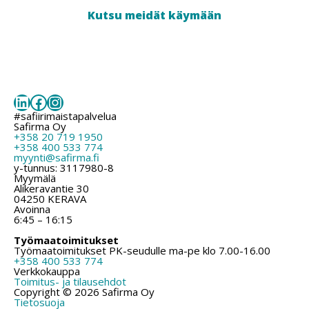
Kutsu meidät käymään
LinkedIn
Facebook
Instagram
#safiirimaistapalvelua
Safirma Oy
+358 20 719 1950
+358 400 533 774
myynti@safirma.fi
y-tunnus: 3117980-8
Myymälä
Alikeravantie 30
04250 KERAVA
Avoinna
6:45 – 16:15
Työmaatoimitukset
Työmaatoimitukset PK-seudulle ma-pe klo 7.00-16.00
+358 400 533 774
Verkkokauppa
Toimitus- ja tilausehdot
Copyright © 2026 Safirma Oy
Tietosuoja