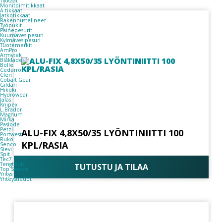
Tikkaat
Monitoimitikkaat
A tikkaat
Jatkotikkaat
Rakennustelineet
Työpukit
Painepesurit
Kuumavesipesuri
Kylmävesipesuri
Tuotemerkit
AmPro
Armytek
Blåkläder
Bolle
Cederroth
Clen
Cobalt Gear
Gildan
Hikoki
Hydrowear
Jalas
Knipex
L.Brador
Magnum
Mirka
Paslode
Petzl
ALU-FIX 4,8X50/35 LYÖNTINIITTI 100
Portwest
Ruko
KPL/RASIA
Senco
Sievi
Spit
Tec7
Tengtools
TUTUSTU JA TILAA
Top Swede
Yritys
Yhteystiedot