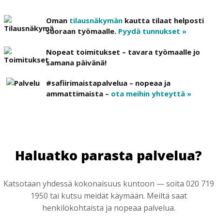
Oman
tilausnäkymän
kautta tilaat helposti
suoraan työmaalle.
Pyydä tunnukset »
Nopeat toimitukset – tavara työmaalle jo
samana päivänä!
#safiirimaistapalvelua – nopeaa ja
ammattimaista –
ota meihin yhteyttä »
Haluatko parasta palvelua?
Katsotaan yhdessä kokonaisuus kuntoon — soita 020 719
1950 tai kutsu meidät käymään. Meiltä saat
henkilökohtaista ja nopeaa palvelua.