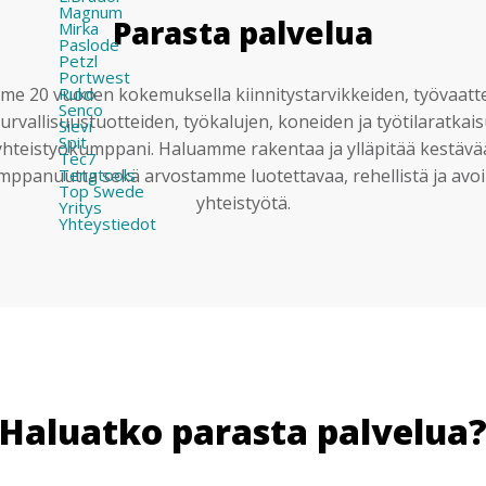
Magnum
Parasta palvelua
Mirka
Paslode
Petzl
Portwest
Ruko
e 20 vuoden kokemuksella kiinnitystarvikkeiden, työvaatt
Senco
urvallisuustuotteiden, työkalujen, koneiden ja työtilaratkai
Sievi
Spit
yhteistyökumppani. Haluamme rakentaa ja ylläpitää kestävä
Tec7
Tengtools
mppanuutta sekä arvostamme luotettavaa, rehellistä ja avoi
Top Swede
yhteistyötä.
Yritys
Yhteystiedot
Haluatko parasta palvelua