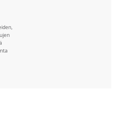
eiden,
sujen
ä
nta
?