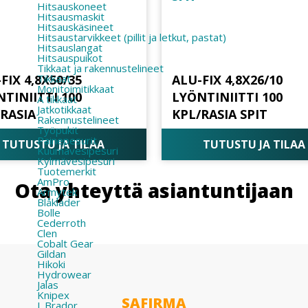
Hitsauskoneet
Hitsausmaskit
Hitsauskäsineet
Hitsaustarvikkeet (pillit ja letkut, pastat)
Hitsauslangat
Hitsauspuikot
Tikkaat ja rakennustelineet
Tikkaat
FIX 4,8X50/35
ALU-FIX 4,8X26/10
Monitoimitikkaat
TINIITTI 100
LYÖNTINIITTI 100
A tikkaat
Jatkotikkaat
/RASIA
KPL/RASIA SPIT
Rakennustelineet
Työpukit
Painepesurit
TUTUSTU JA TILAA
TUTUSTU JA TILAA
Kuumavesipesuri
Kylmävesipesuri
Tuotemerkit
AmPro
Ota yhteyttä asiantuntijaan
Armytek
Blåkläder
Bolle
Cederroth
Clen
Cobalt Gear
Gildan
Hikoki
Hydrowear
Jalas
Knipex
SAFIRMA
L.Brador