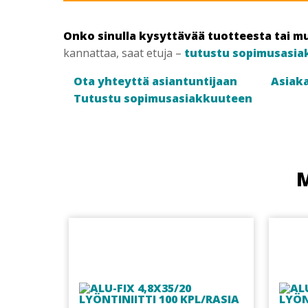
määrä
Onko sinulla kysyttävää tuotteesta tai m
kannattaa, saat etuja –
tutustu sopimusasia
Ota yhteyttä asiantuntijaan
Asiaka
Tutustu sopimusasiakkuuteen
M