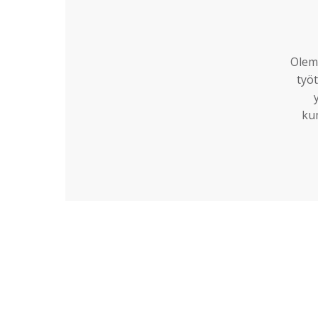
Olemm
työt
ku