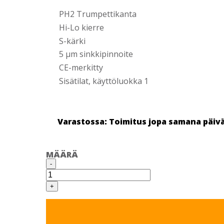
PH2 Trumpettikanta
Hi-Lo kierre
S-kärki
5 µm sinkkipinnoite
CE-merkitty
Sisätilat, käyttöluokka 1
Varastossa: Toimitus jopa samana päiv
MÄÄRÄ
KIPSIRUUVI
-
HILO
71X3,9
SINKITTY
+
IRTO
200
KPL/RASIA
SPIT