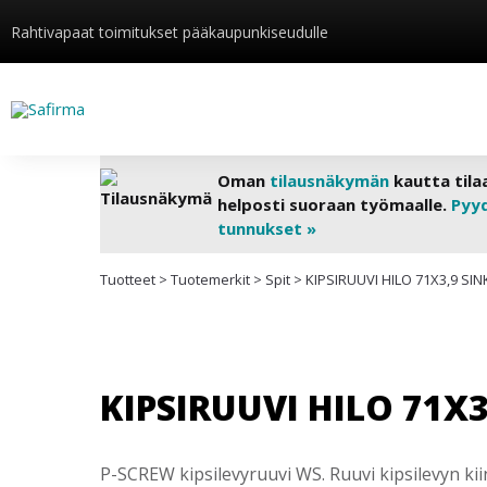
Rahtivapaat toimitukset pääkaupunkiseudulle
Oman
tilausnäkymän
kautta tila
helposti suoraan työmaalle.
Pyy
tunnukset »
Tuotteet
>
Tuotemerkit
>
Spit
>
KIPSIRUUVI HILO 71X3,9 SIN
KIPSIRUUVI HILO 71X3
P-SCREW kipsilevyruuvi WS. Ruuvi kipsilevyn kiin