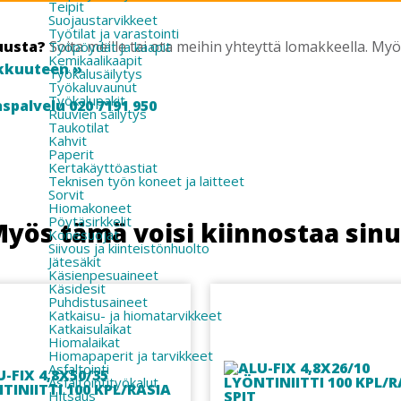
Teipit
Suojaustarvikkeet
Työtilat ja varastointi
uusta?
Soita meille tai ota meihin yhteyttä lomakkeella. M
Työpöydät ja kaapit
Kemikaalikaapit
kkuuteen »
Työkalusäilytys
Työkaluvaunut
Työkalupakit
spalvelu 020 7191 950
Ruuvien säilytys
Taukotilat
Kahvit
Paperit
Kertakäyttöastiat
Teknisen työn koneet ja laitteet
Sorvit
Hiomakoneet
Pöytäsirkkelit
yös tämä voisi kiinnostaa sin
Konesuojat
Siivous ja kiinteistönhuolto
Jätesäkit
Käsienpesuaineet
Käsidesit
Puhdistusaineet
Katkaisu- ja hiomatarvikkeet
Katkaisulaikat
Hiomalaikat
Hiomapaperit ja tarvikkeet
Asfaltointi
Asfaltointityökalut
Hitsaus