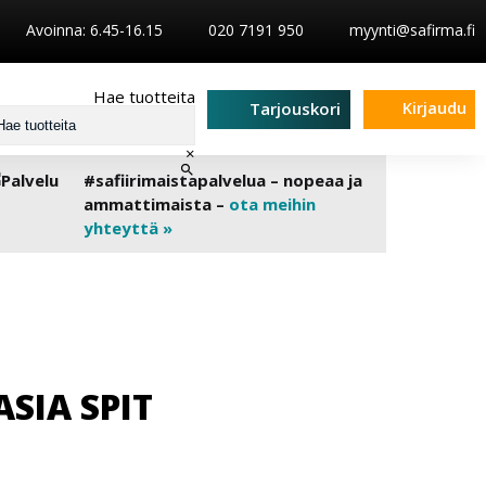
Avoinna: 6.45-16.15
020 7191 950
myynti@safirma.fi
Hae tuotteita
Kirjaudu
Tarjouskori
×
#safiirimaistapalvelua – nopeaa ja
ammattimaista –
ota meihin
yhteyttä »
ASIA SPIT