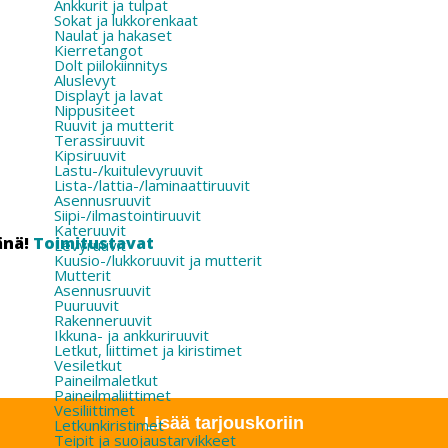
Ankkurit ja tulpat
Sokat ja lukkorenkaat
Naulat ja hakaset
Kierretangot
Dolt piilokiinnitys
Aluslevyt
Displayt ja lavat
Nippusiteet
Ruuvit ja mutterit
Terassiruuvit
Kipsiruuvit
Lastu-/kuitulevyruuvit
Lista-/lattia-/laminaattiruuvit
Asennusruuvit
Siipi-/ilmastointiruuvit
Kateruuvit
änä!
Toimitustavat
Levyruuvit
Kuusio-/lukkoruuvit ja mutterit
Mutterit
Asennusruuvit
Puuruuvit
Rakenneruuvit
Ikkuna- ja ankkuriruuvit
Letkut, liittimet ja kiristimet
Vesiletkut
Paineilmaletkut
Paineilmaliittimet
Vesiliittimet
Lisää tarjouskoriin
Letkunkiristimet
Teipit ja suojaustarvikkeet