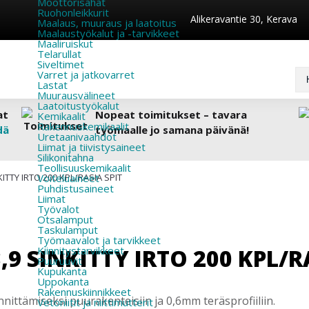
Moottorisahat
Ruohonleikkurit
Alikeravantie 30, Kerava
Maalaus, muuraus ja laatoitus
Maalaustyökalut ja -tarvikkeet
Maaliruiskut
Telarullat
Siveltimet
Varret ja jatkovarret
Lastat
Muurausvälineet
Laatoitustyökalut
at
Nopeat toimitukset – tavara
Kemikaalit
Rakennuskemikaalit
dä
työmaalle jo samana päivänä!
Uretaanivaahdot
Liimat ja tiivistysaineet
Silikonitahna
Teollisuuskemikaalit
KITTY IRTO 200 KPL/RASIA SPIT
Voiteluaineet
Puhdistusaineet
Liimat
Työvalot
Otsalamput
Taskulamput
Työmaavalot ja tarvikkeet
,9 SINKITTY IRTO 200 KPL/R
Kiinnitys­tarvikkeet
Puuruuvit
Kupukanta
Uppokanta
Rakennuskiinnikkeet
nittämiseksi puurakenteisiin ja 0,6mm teräsprofiiliin.
Vetoniitit ja niittimutterit