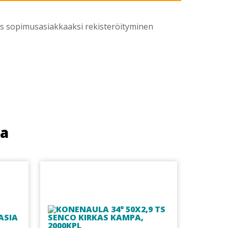
yös sopimusasiakkaaksi rekisteröityminen
ua