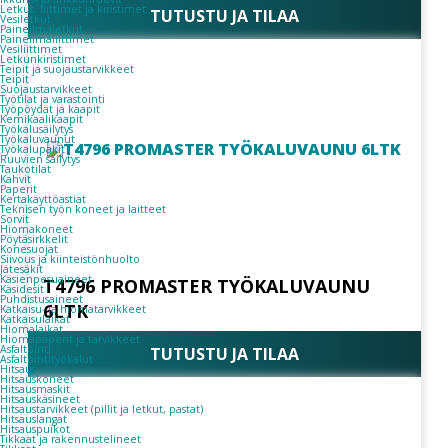
Letkut, liittimet ja kiristimet
TUTUSTU JA TILAA
Vesiletkut
Paineilmaletkut
Paineilmaliittimet
Vesiliittimet
Letkunkiristimet
Teipit ja suojaustarvikkeet
Teipit
Suojaustarvikkeet
Työtilat ja varastointi
Työpöydät ja kaapit
Kemikaalikaapit
Työkalusäilytys
Työkaluvaunut
Työkalupakit
Ruuvien säilytys
Taukotilat
Kahvit
Paperit
Kertakäyttöastiat
Teknisen työn koneet ja laitteet
Sorvit
Hiomakoneet
Pöytäsirkkelit
Konesuojat
Siivous ja kiinteistönhuolto
Jätesäkit
Käsienpesuaineet
T4796 PROMASTER TYÖKALUVAUNU
Käsidesit
Puhdistusaineet
6LTK
Katkaisu- ja hiomatarvikkeet
Katkaisulaikat
Hiomalaikat
Hiomapaperit ja tarvikkeet
Asfaltointi
TUTUSTU JA TILAA
Asfaltointityökalut
Hitsaus
Hitsauskoneet
Hitsausmaskit
Hitsauskäsineet
Hitsaustarvikkeet (pillit ja letkut, pastat)
Hitsauslangat
Hitsauspuikot
Tikkaat ja rakennustelineet