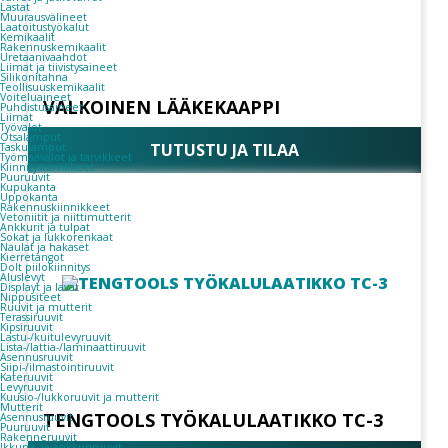
Lastat
Muurausvälineet
Laatoitustyökalut
Kemikaalit
Rakennuskemikaalit
Uretaanivaahdot
Liimat ja tiivistysaineet
Silikonitahna
Teollisuuskemikaalit
Voiteluaineet
VALKOINEN LÄÄKEKAAPPI
Puhdistusaineet
Liimat
Työvalot
Otsalamput
TUTUSTU JA TILAA
Taskulamput
Työmaavalot ja tarvikkeet
Kiinnitys­tarvikkeet
Puuruuvit
Kupukanta
Uppokanta
Rakennuskiinnikkeet
Vetoniitit ja niittimutterit
Ankkurit ja tulpat
Sokat ja lukkorenkaat
Naulat ja hakaset
Kierretangot
Dolt piilokiinnitys
Aluslevyt
Displayt ja lavat
Nippusiteet
Ruuvit ja mutterit
Terassiruuvit
Kipsiruuvit
Lastu-/kuitulevyruuvit
Lista-/lattia-/laminaattiruuvit
Asennusruuvit
Siipi-/ilmastointiruuvit
Kateruuvit
Levyruuvit
Kuusio-/lukkoruuvit ja mutterit
Mutterit
TENGTOOLS TYÖKALULAATIKKO TC-3
Asennusruuvit
Puuruuvit
Rakenneruuvit
Ikkuna- ja ankkuriruuvit