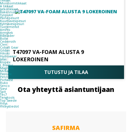
Tikkaat
Monitoimitikkaat
A tikkaat
Jatkotikkaat
Rakennustelineet
Työpukit
Painepesurit
Kuumavesipesuri
Kylmävesipesuri
Tuotemerkit
AmPro
Armytek
Blåkläder
Bolle
Cederroth
Clen
Cobalt Gear
Gildan
T47097 VA-FOAM ALUSTA 9
Hikoki
Hydrowear
LOKEROINEN
Jalas
Knipex
L.Brador
Magnum
TUTUSTU JA TILAA
Mirka
Paslode
Petzl
Portwest
Ruko
Senco
Ota yhteyttä asiantuntijaan
Sievi
Spit
Tec7
Tengtools
Top Swede
Yritys
Yhteystiedot
SAFIRMA