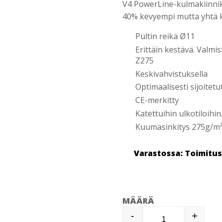
V4 PowerLine-kulmakiinnike
40% kevyempi mutta yhtä k
Pultin reikä Ø11
Erittäin kestävä. Valm
Z275
Keskivahvistuksella
Optimaalisesti sijoitetu
CE-merkitty
Katettuihin ulkotiloihi
Kuumasinkitys 275g/m²,
Varastossa: Toimitu
MÄÄRÄ
-
+
KULMARAUTA 10