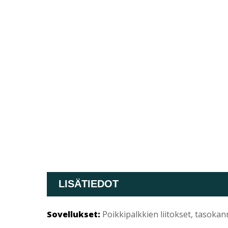
LISÄTIEDOT
Sovellukset:
Poikkipalkkien liitokset, tasokann