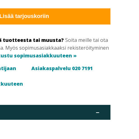
Lisää tarjouskoriin
ä tuotteesta tai muusta?
Soita meille tai ota
la. Myös sopimusasiakkaaksi rekisteröityminen
tustu sopimusasiakkuuteen »
tijaan
Asiakaspalvelu 020 7191
kkuuteen
–