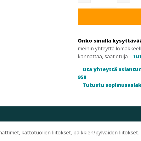
Onko sinulla kysyttävä
meihin yhteyttä lomakkeel
kannattaa, saat etuja –
tu
Ota yhteyttä asiantun
950
Tutustu sopimusasia
attimet, kattotuolien liitokset, palkkien/pylväiden liitokset.