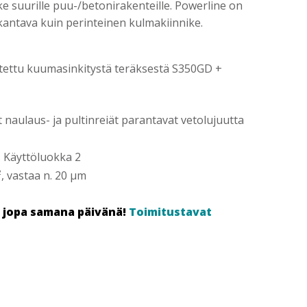
 suurille puu-/betonirakenteille. Powerline on
antava kuin perinteinen kulmakiinnike.
istettu kuumasinkitystä teräksestä S350GD +
t naulaus- ja pultinreiät parantavat vetolujuutta
n. Käyttöluokka 2
 vastaa n. 20 µm
s jopa samana päivänä!
Toimitustavat
5X105X2,0X90 POWERLINE 25 KPL/LTK PASLODE määrä