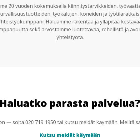
e 20 vuoden kokemuksella kiinnitystarvikkeiden, työvaatt
urvallisuustuotteiden, työkalujen, koneiden ja työtilaratkai
yhteistyökumppani. Haluamme rakentaa ja ylläpitää kestävä
mppanuutta sekä arvostamme luotettavaa, rehellistä ja avoi
yhteistyötä.
Haluatko parasta palvelua
 — soita 020 719 1950 tai kutsu meidät käymään. Meiltä saa
Kutsu meidät käymään