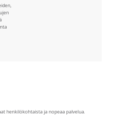
eiden,
sujen
ä
nta
?
t henkilökohtaista ja nopeaa palvelua.