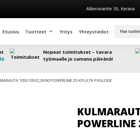
Alikeravantie 30, Kerava
Etusivu
Tuotteet
Yritys
Yhteystiedot
at
Nopeat toimitukset – tavara
dä
työmaalle jo samana päivänä!
MARAUTA 105X105X2,0X90 POWERLINE 25 KPL/LTK PASLODE
KULMARAUT
POWERLINE 