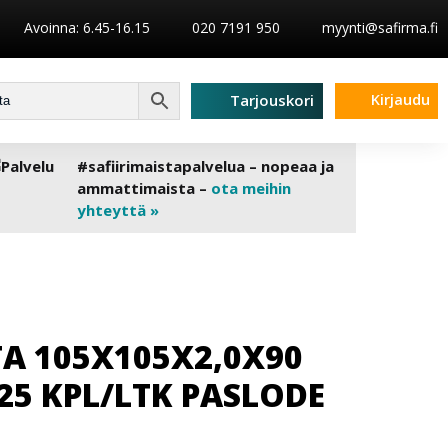
Avoinna: 6.45-16.15
020 7191 950
myynti@safirma.fi
Kirjaudu
Tarjouskori
#safiirimaistapalvelua – nopeaa ja
ammattimaista –
ota meihin
yhteyttä »
A 105X105X2,0X90
25 KPL/LTK PASLODE