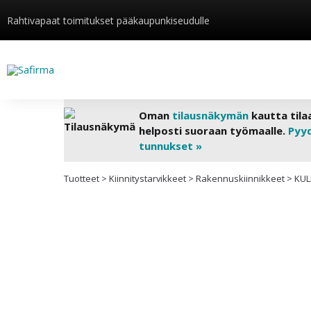
Rahtivapaat toimitukset pääkaupunkiseudulle
Oman
tilausnäkymän
kautta tila
helposti suoraan työmaalle.
Pyy
tunnukset »
Tuotteet
>
Kiinnitys­tarvikkeet
>
Rakennuskiinnikkeet
>
KUL