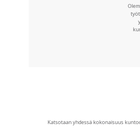
Olemm
työt
ku
Katsotaan yhdessä kokonaisuus kuntoon