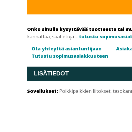
PASLODE
määrä
Onko sinulla kysyttävää tuotteesta tai m
kannattaa, saat etuja –
tutustu sopimusasia
Ota yhteyttä asiantuntijaan
Asiaka
Tutustu sopimusasiakkuuteen
LISÄTIEDOT
Sovellukset:
Poikkipalkkien liitokset, tasokann