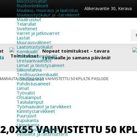
Moottorisahat
Ruohonleikkurit
Alikeravantie 30, Kerava
Maalaus, muuraus ja laatoitus
Maalaustyökalut ja -tarvikkeet
Maaliruiskut
Telarullat
Siveltimet
Varret ja jatkovarret
Lastat
Muurausvälineet
Laatoitustyökalut
at
Nopeat toimitukset – tavara
Kemikaalit
Rakennuskemikaalit
dä
työmaalle jo samana päivänä!
Uretaanivaahdot
Liimat ja tiivistysaineet
Silikonitahna
Teollisuuskemikaalit
MARAUTA 70X70X2,0X55 VAHVISTETTU 50 KPL/LTK PASLODE
Voiteluaineet
Puhdistusaineet
Liimat
Työvalot
Otsalamput
Taskulamput
Työmaavalot ja tarvikkeet
Kiinnitys­tarvikkeet
Puuruuvit
Kupukanta
Uppokanta
,0X55 VAHVISTETTU 50 KPL
Rakennuskiinnikkeet
Vetoniitit ja niittimutterit