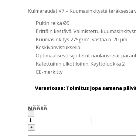
Kulmaraudat V7 – Kuumasinkitystä teräksestä va
Pultin reikä Ø9
Erittäin kestävä. Valmistettu kuumasinkity
Kuumasinkitys 275g/m², vastaa n. 20 µm
Keskivahvistuksella
Optimaalisesti sijoitetut naulausreiät paran
Katettuihin ulkotiloihin. Käyttöluokka 2
CE-merkitty
Varastossa: Toimitus jopa samana päiv
MÄÄRÄ
KULMARAUTA
-
70X70X2,0X55
VAHVISTETTU
50
+
KPL/LTK