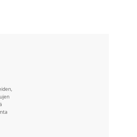
eiden,
sujen
ä
nta