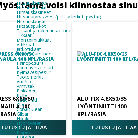
yös tämä voisi kiinnostaa sin
Hitsauskoneet
Hitsausmaskit
Hitsauskäsineet
Hitsaustarvikkeet (pillit ja letkut, pastat)
Hitsauslangat
Hitsauspuikot
Tikkaat ja rakennustelineet
Tikkaat
Monitoimitikkaat
A tikkaat
Jatkotikkaat
Rakennustelineet
Työpukit
Painepesurit
Kuumavesipesuri
Kylmävesipesuri
Tuotemerkit
AmPro
Armytek
Blåkläder
Bolle
ESS 6X80/50
ALU-FIX 4,8X50/35
Cederroth
Clen
ANAULA 100
LYÖNTINIITTI 100
Cobalt Gear
/RASIA
KPL/RASIA
Gildan
Hikoki
Hydrowear
TUTUSTU JA TILAA
TUTUSTU JA TILAA
Jalas
Knipex
L.Brador