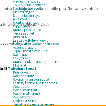
Ankkurit ja tulpat
Sokat ja lukkorenkaat
lmistettu kulmakiinnike pienille puu-/betonirakenteille.
Naulat ja hakaset
Kierretangot
Dolt piilokiinnitys
Aluslevyt
Displayt ja lavat
stä teräksestä S250GD + Z275
Nippusiteet
Ruuvit ja mutterit
Terassiruuvit
Kipsiruuvit
Lastu-/kuitulevyruuvit
tavat vetolujuutta
Lista-/lattia-/laminaattiruuvit
Asennusruuvit
Siipi-/ilmastointiruuvit
Kateruuvit
Levyruuvit
Kuusio-/lukkoruuvit ja mutterit
Mutterit
änä!
Toimitustavat
Asennusruuvit
Puuruuvit
Rakenneruuvit
Ikkuna- ja ankkuriruuvit
Letkut, liittimet ja kiristimet
Vesiletkut
Paineilmaletkut
Paineilmaliittimet
Vesiliittimet
Letkunkiristimet
Teipit ja suojaustarvikkeet