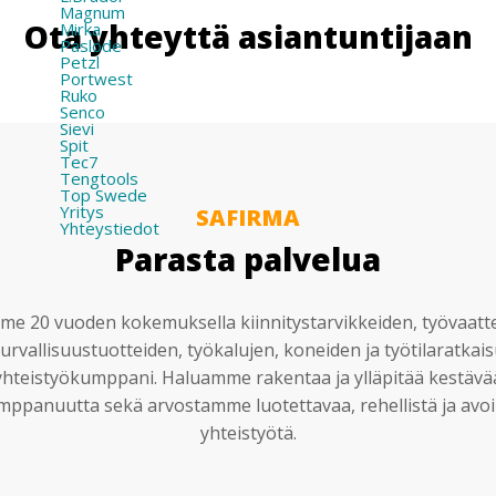
Magnum
Ota yhteyttä asiantuntijaan
Mirka
Paslode
Petzl
Portwest
Ruko
Senco
Sievi
Spit
Tec7
Tengtools
Top Swede
Yritys
SAFIRMA
Yhteystiedot
Parasta palvelua
e 20 vuoden kokemuksella kiinnitystarvikkeiden, työvaatt
urvallisuustuotteiden, työkalujen, koneiden ja työtilaratkai
yhteistyökumppani. Haluamme rakentaa ja ylläpitää kestävä
mppanuutta sekä arvostamme luotettavaa, rehellistä ja avoi
yhteistyötä.