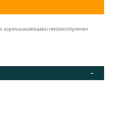
yös sopimusasiakkaaksi rekisteröityminen
–