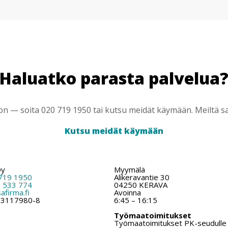
Haluatko parasta palvelua
 — soita 020 719 1950 tai kutsu meidät käymään. Meiltä saa
Kutsu meidät käymään
Oy
Myymälä
719 1950
Alikeravantie 30
 533 774
04250 KERAVA
firma.fi
Avoinna
: 3117980-8
6:45 – 16:15
Työmaatoimitukset
Työmaatoimitukset PK-seudulle