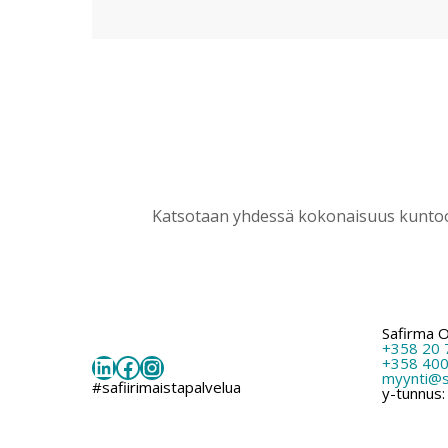
Katsotaan yhdessä kokonaisuus kuntoon
Safirma 
+358 20 
LinkedIn
Facebook
Instagram
+358 400
myynti@sa
#safiirimaistapalvelua
y-tunnus