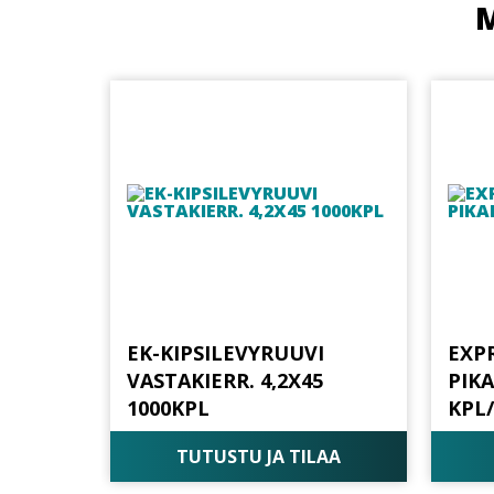
M
EK-KIPSILEVYRUUVI
EXPR
VASTAKIERR. 4,2X45
PIK
1000KPL
KPL
TUTUSTU JA TILAA