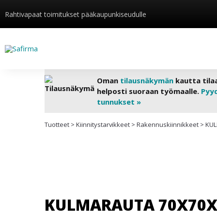
Rahtivapaat toimitukset pääkaupunkiseudulle
Oman
tilausnäkymän
kautta tila
helposti suoraan työmaalle.
Pyy
tunnukset »
Tuotteet
>
Kiinnitys­tarvikkeet
>
Rakennuskiinnikkeet
>
KUL
KULMARAUTA 70X70X2