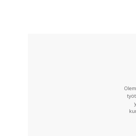
Olemm
työt
ku