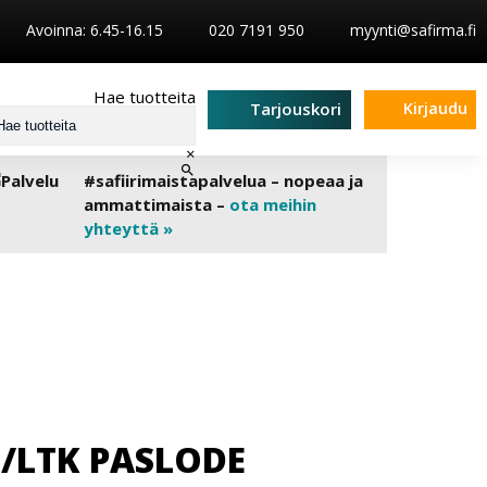
Avoinna: 6.45-16.15
020 7191 950
myynti@safirma.fi
Hae tuotteita
Kirjaudu
Tarjouskori
×
#safiirimaistapalvelua – nopeaa ja
ammattimaista –
ota meihin
yhteyttä »
/LTK PASLODE