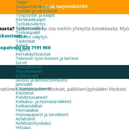
Teipit
Suojaustarvikkeet
Lisää tarjouskoriin
Työtilat ja varastointi
Työpöydät ja kaapit
Kemikaalikaapit
Työkalusäilytys
Työkaluvaunut
uusta?
Soita meille tai ota meihin yhteyttä lomakkeella. M
Työkalupakit
kkuuteen »
Ruuvien säilytys
Taukotilat
Kahvit
spalvelu 020 7191 950
Paperit
Kertakäyttöastiat
Teknisen työn koneet ja laitteet
Sorvit
Hiomakoneet
Pöytäsirkkelit
Konesuojat
Siivous ja kiinteistönhuolto
Jätesäkit
Käsienpesuaineet
attimet, kattotuolien liitokset, palkkien/pylväiden liitokset.
Käsidesit
Puhdistusaineet
Katkaisu- ja hiomatarvikkeet
Katkaisulaikat
Hiomalaikat
Hiomapaperit ja tarvikkeet
Asfaltointi
Asfaltointityökalut
Hitsaus