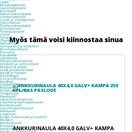
Lastat
Muurausvälineet
Laatoitustyökalut
Kemikaalit
Rakennuskemikaalit
Uretaanivaahdot
Liimat ja tiivistysaineet
Silikonitahna
Teollisuuskemikaalit
Voiteluaineet
Puhdistusaineet
Liimat
Myös tämä voisi kiinnostaa sinua
Työvalot
Otsalamput
Taskulamput
Työmaavalot ja tarvikkeet
Kiinnitys­tarvikkeet
Puuruuvit
Kupukanta
Uppokanta
Rakennuskiinnikkeet
Vetoniitit ja niittimutterit
Ankkurit ja tulpat
Sokat ja lukkorenkaat
Naulat ja hakaset
Kierretangot
Dolt piilokiinnitys
Aluslevyt
Displayt ja lavat
Nippusiteet
Ruuvit ja mutterit
Terassiruuvit
Kipsiruuvit
Lastu-/kuitulevyruuvit
Lista-/lattia-/laminaattiruuvit
Asennusruuvit
Siipi-/ilmastointiruuvit
Kateruuvit
Levyruuvit
Kuusio-/lukkoruuvit ja mutterit
Mutterit
Asennusruuvit
Puuruuvit
ANKKURINAULA 40X4,0 GALV+ KAMPA
Rakenneruuvit
Ikkuna- ja ankkuriruuvit