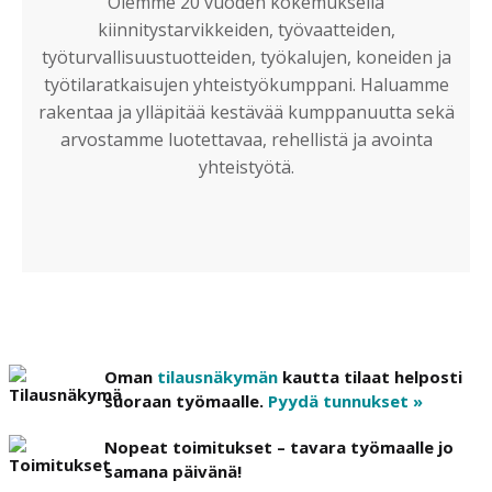
Olemme 20 vuoden kokemuksella
kiinnitystarvikkeiden, työvaatteiden,
työturvallisuustuotteiden, työkalujen, koneiden ja
työtilaratkaisujen yhteistyökumppani. Haluamme
rakentaa ja ylläpitää kestävää kumppanuutta sekä
arvostamme luotettavaa, rehellistä ja avointa
yhteistyötä.
Oman
tilausnäkymän
kautta tilaat helposti
suoraan työmaalle.
Pyydä tunnukset »
Nopeat toimitukset – tavara työmaalle jo
samana päivänä!