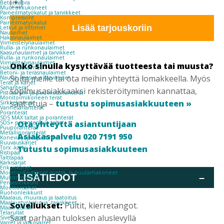
KUUMASINKITTY
+
Betonivibra
Muut akkukoneet
100
Paineilmatyökalut ja tarvikkeet
KPL/RASIA
Kompressorit
Paineilmatyökalut
määrä
Lisää tarjouskoriin
Letkut ja liittimet
Naulaimet
Hakasnaulaimet
Viimeistelynaulaimet
Rulla- ja runkonaulaimet
Kaasunaulaimet ja tarvikkeet
Rulla- ja runkonaulaimet
Viimeistelynaulaimet
Onko sinulla kysyttävää tuotteesta tai muusta?
Hakasnaulaimet
Betoni- ja teräsnaulaimet
Soita meille tai ota meihin yhteyttä lomakkeella. Myös
Naulat, kaasut ja tarvikkeet
Terät ja kärjet
Sahanterät
sopimusasiakkaaksi rekisteröityminen kannattaa,
Pistosahan- ja puukkosahanterät
Monitoimikoneen terät
saat etuja –
tutustu sopimusasiakkuuteen »
Sirkkelinterät
Vannesahanterät
Poranterät
SDS MAX taltat ja poranterät
Ota yhteyttä asiantuntijaan
SDS+ poranterät ja taltat
Puuporanterät
Metalliporanterät
Asiakaspalvelu 020 7191 950
Koneviilat ja upottimet
Ruuvauskärjet
Tutustu sopimusasiakkuuteen
Torx -kärki
Ristipää
Talttapää
Kärkisarjat
Erikoiskärjet
Moottorikäyttöiset metsä- ja puutarhakoneet
LISÄTIEDOT
–
Multitrimmerit
Pensasleikkurit
Moottorisahat
Ruohonleikkurit
Maalaus, muuraus ja laatoitus
Maalaustyökalut ja -tarvikkeet
Sovellukset:
Pultit, kierretangot.
Maaliruiskut
Telarullat
Saat parhaan tuloksen aluslevyllä
Siveltimet
Varret ja jatkovarret