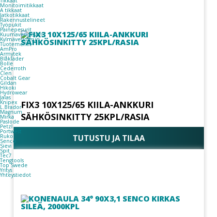
Tikkaat
Monitoimitikkaat
A tikkaat
Jatkotikkaat
Rakennustelineet
Työpukit
Painepesurit
Kuumavesipesuri
Kylmävesipesuri
Tuotemerkit
AmPro
Armytek
Blåkläder
Bolle
Cederroth
Clen
Cobalt Gear
Gildan
Hikoki
Hydrowear
Jalas
Knipex
FIX3 10X125/65 KIILA-ANKKURI
L.Brador
Magnum
SÄHKÖSINKITTY 25KPL/RASIA
Mirka
Paslode
Petzl
Portwest
TUTUSTU JA TILAA
Ruko
Senco
Sievi
Spit
Tec7
Tengtools
Top Swede
Yritys
Yhteystiedot