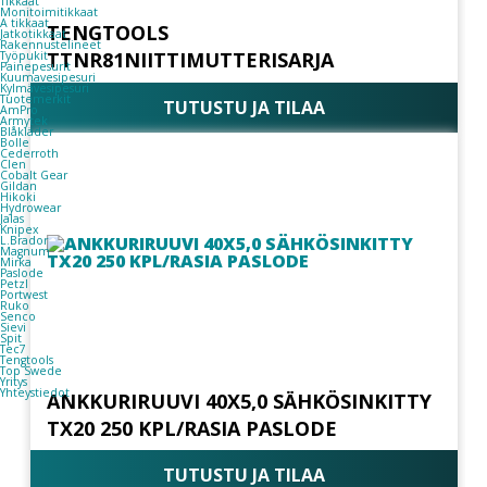
Tikkaat
Monitoimitikkaat
A tikkaat
TENGTOOLS
Jatkotikkaat
Rakennustelineet
TTNR81NIITTIMUTTERISARJA
Työpukit
Painepesurit
Kuumavesipesuri
Kylmävesipesuri
Tuotemerkit
TUTUSTU JA TILAA
AmPro
Armytek
Blåkläder
Bolle
Cederroth
Clen
Cobalt Gear
Gildan
Hikoki
Hydrowear
Jalas
Knipex
L.Brador
Magnum
Mirka
Paslode
Petzl
Portwest
Ruko
Senco
Sievi
Spit
Tec7
Tengtools
Top Swede
Yritys
Yhteystiedot
ANKKURIRUUVI 40X5,0 SÄHKÖSINKITTY
TX20 250 KPL/RASIA PASLODE
TUTUSTU JA TILAA