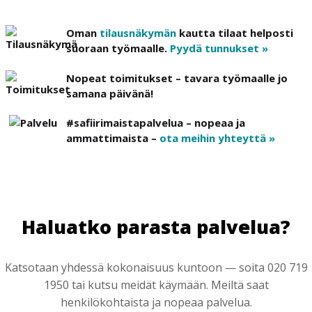
Oman
tilausnäkymän
kautta tilaat helposti
suoraan työmaalle.
Pyydä tunnukset »
Nopeat toimitukset – tavara työmaalle jo
samana päivänä!
#safiirimaistapalvelua – nopeaa ja
ammattimaista –
ota meihin yhteyttä »
Haluatko parasta palvelua?
Katsotaan yhdessä kokonaisuus kuntoon — soita 020 719
1950 tai kutsu meidät käymään. Meiltä saat
henkilökohtaista ja nopeaa palvelua.