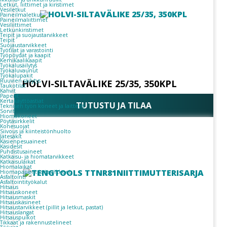
Letkut, liittimet ja kiristimet
Vesiletkut
Paineilmaletkut
Paineilmaliittimet
Vesiliittimet
Letkunkiristimet
Teipit ja suojaustarvikkeet
Teipit
Suojaustarvikkeet
Työtilat ja varastointi
Työpöydät ja kaapit
Kemikaalikaapit
Työkalusäilytys
Työkaluvaunut
Työkalupakit
Ruuvien säilytys
HOLVI-SILTAVÄLIKE 25/35, 350KPL
Taukotilat
Kahvit
Paperit
Kertakäyttöastiat
TUTUSTU JA TILAA
Teknisen työn koneet ja laitteet
Sorvit
Hiomakoneet
Pöytäsirkkelit
Konesuojat
Siivous ja kiinteistönhuolto
Jätesäkit
Käsienpesuaineet
Käsidesit
Puhdistusaineet
Katkaisu- ja hiomatarvikkeet
Katkaisulaikat
Hiomalaikat
Hiomapaperit ja tarvikkeet
Asfaltointi
Asfaltointityökalut
Hitsaus
Hitsauskoneet
Hitsausmaskit
Hitsauskäsineet
Hitsaustarvikkeet (pillit ja letkut, pastat)
Hitsauslangat
Hitsauspuikot
Tikkaat ja rakennustelineet