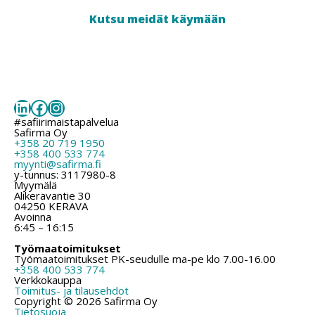
Kutsu meidät käymään
LinkedIn
Facebook
Instagram
#safiirimaistapalvelua
Safirma Oy
+358 20 719 1950
+358 400 533 774
myynti@safirma.fi
y-tunnus: 3117980-8
Myymälä
Alikeravantie 30
04250 KERAVA
Avoinna
6:45 – 16:15
Työmaatoimitukset
Työmaatoimitukset PK-seudulle ma-pe klo 7.00-16.00
+358 400 533 774
Verkkokauppa
Toimitus- ja tilausehdot
Copyright © 2026 Safirma Oy
Tietosuoja