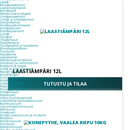
Lastat
Muurausvälineet
Laatoitustyökalut
Kemikaalit
Rakennuskemikaalit
Uretaanivaahdot
Liimat ja tiivistysaineet
Silikonitahna
Teollisuuskemikaalit
Voiteluaineet
Puhdistusaineet
Liimat
Työvalot
Otsalamput
Taskulamput
Työmaavalot ja tarvikkeet
Kiinnitys­tarvikkeet
Puuruuvit
Kupukanta
Uppokanta
Rakennuskiinnikkeet
Vetoniitit ja niittimutterit
Ankkurit ja tulpat
Sokat ja lukkorenkaat
LAASTIÄMPÄRI 12L
Naulat ja hakaset
Kierretangot
Dolt piilokiinnitys
Aluslevyt
TUTUSTU JA TILAA
Displayt ja lavat
Nippusiteet
Ruuvit ja mutterit
Terassiruuvit
Kipsiruuvit
Lastu-/kuitulevyruuvit
Lista-/lattia-/laminaattiruuvit
Asennusruuvit
Siipi-/ilmastointiruuvit
Kateruuvit
Levyruuvit
Kuusio-/lukkoruuvit ja mutterit
Mutterit
Asennusruuvit
Puuruuvit
Rakenneruuvit
Ikkuna- ja ankkuriruuvit