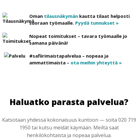
Oman
tilausnäkymän
kautta tilaat helposti
suoraan työmaalle.
Pyydä tunnukset »
Nopeat toimitukset – tavara työmaalle jo
samana päivänä!
#safiirimaistapalvelua – nopeaa ja
ammattimaista –
ota meihin yhteyttä »
Haluatko parasta palvelua?
Katsotaan yhdessä kokonaisuus kuntoon — soita 020 719
1950 tai kutsu meidät käymään. Meiltä saat
henkilökohtaista ja nopeaa palvelua.