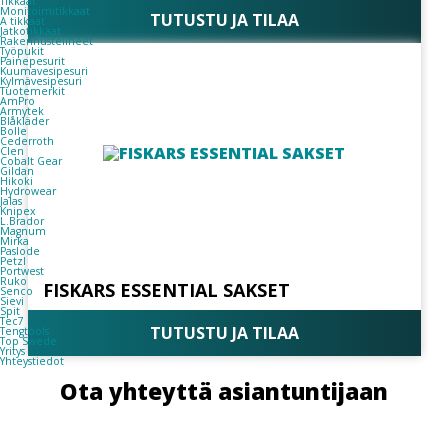
Tikkaat
Monitoimitikkaat
TUTUSTU JA TILAA
A tikkaat
Jatkotikkaat
Rakennustelineet
Työpukit
Painepesurit
Kuumavesipesuri
Kylmävesipesuri
Tuotemerkit
AmPro
Armytek
Blåkläder
Bolle
Cederroth
Clen
Cobalt Gear
Gildan
Hikoki
Hydrowear
Jalas
Knipex
L.Brador
Magnum
Mirka
Paslode
Petzl
Portwest
Ruko
FISKARS ESSENTIAL SAKSET
Senco
Sievi
Spit
Tec7
TUTUSTU JA TILAA
Tengtools
Top Swede
Yritys
Yhteystiedot
Ota yhteyttä asiantuntijaan