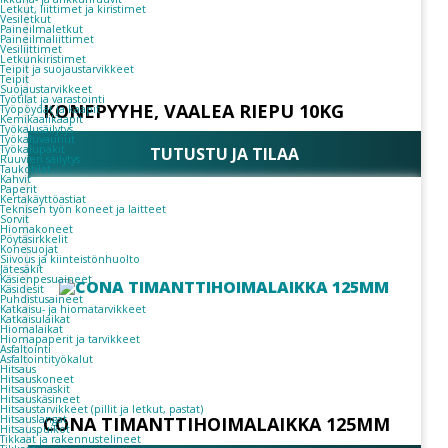
Letkut, liittimet ja kiristimet
Vesiletkut
Paineilmaletkut
Paineilmaliittimet
Vesiliittimet
Letkunkiristimet
Teipit ja suojaustarvikkeet
Teipit
Suojaustarvikkeet
Työtilat ja varastointi
KONEPYYHE, VAALEA RIEPU 10KG
Työpöydät ja kaapit
Kemikaalikaapit
Työkalusäilytys
Työkaluvaunut
Työkalupakit
TUTUSTU JA TILAA
Ruuvien säilytys
Taukotilat
Kahvit
Paperit
Kertakäyttöastiat
Teknisen työn koneet ja laitteet
Sorvit
Hiomakoneet
Pöytäsirkkelit
Konesuojat
Siivous ja kiinteistönhuolto
Jätesäkit
Käsienpesuaineet
Käsidesit
Puhdistusaineet
Katkaisu- ja hiomatarvikkeet
Katkaisulaikat
Hiomalaikat
Hiomapaperit ja tarvikkeet
Asfaltointi
Asfaltointityökalut
Hitsaus
Hitsauskoneet
Hitsausmaskit
Hitsauskäsineet
Hitsaustarvikkeet (pillit ja letkut, pastat)
Hitsauslangat
CONA TIMANTTIHOIMALAIKKA 125MM
Hitsauspuikot
Tikkaat ja rakennustelineet