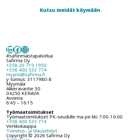
Kutsu meidät käymään
LinkedIn
Facebook
Instagram
#safiirimaistapalvelua
Safirma Oy
+358 20 719 1950
+358 400 533 774
myynti@safirma.fi
y-tunnus: 3117980-8
Myymälä
Alikeravantie 30
04250 KERAVA
Avoinna
6:45 – 16:15
Työmaatoimitukset
Työmaatoimitukset PK-seudulle ma-pe klo 7.00-16.00
+358 400 533 774
Verkkokauppa
Toimitus- ja tilausehdot
Copyright © 2026 Safirma Oy