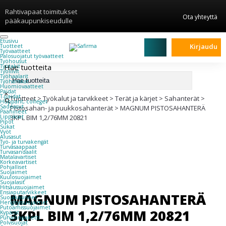
Rahtivapaat toimitukset
Ota yhteyttä
pääkaupunkiseudulle
Etusivu
Kirjaudu
Tuotteet
Työvaatteet
Palosuojatut työvaatteet
Työhousut
Hae tuotteita
Työtakit
Työliivit
Työhaalarit
Työhanskat
Huomiovaatteet
Paidat
×
T-paidat
Tuotteet
>
Työkalut ja tarvikkeet
>
Terät ja kärjet
>
Sahanterät
>
Hupparit, colleget
Sadeasut
Pistosahan- ja puukkosahanterät
>
MAGNUM PISTOSAHANTERÄ
Päähineet
Lippikset
3KPL BIM 1,2/76MM 20821
Pipot
Sukat
Vyöt
Alusasut
Työ- ja turvakengät
Turvasaappaat
Turvasandaalit
Matalavartiset
Korkeavartiset
Pohjalliset
Suojaimet
Kuulosuojaimet
Suojalasit
Hitsaussuojaimet
Ensiaputarvikkeet
MAGNUM PISTOSAHANTERÄ
Suojakäsineet
Hengityssuojaimet
Putoamissuojaimet
3KPL BIM 1,2/76MM 20821
Kypärät
Puhallinpaketti
Polvisuojat