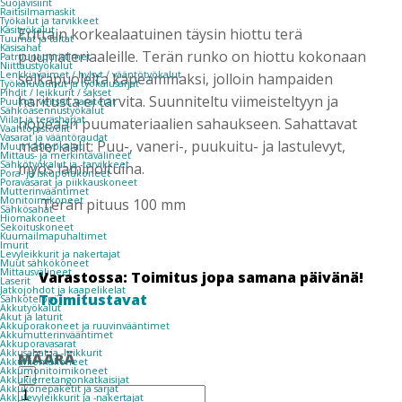
Suojavisiirit
Raitisilmamaskit
Työkalut ja tarvikkeet
Käsityökalut
Erittäin korkealaatuinen täysin hiottu terä
Tuurnat ja taltat
Käsisahat
puumateriaaleille. Terän runko on hiottu kokonaan
Patruunapuristimet
Niittaustyökalut
Lenkkiavaimet / hylsyt / vääntötyökalut
selkäpuolelta kapeammaksi, jolloin hampaiden
Työkaluvaunut ja työkalusarjat
Pihdit / leikkurit / sakset
haritusta ei tarvita. Suunniteltu viimeisteltyyn ja
Puukot, veitset, varaterät
Sähköasennustyökalut
Viilat ja teräsharjat
nopeaan puumateriaalien sahaukseen. Sahattavat
Vaahtopistoolit
Vasarat ja vääntöraudat
materiaalit: Puu-, vaneri-, puukuitu- ja lastulevyt,
Muut käsityökalut
Mittaus- ja merkintävälineet
Sähkötyökalut ja -tarvikkeet
myös laminoituina.
Pora- ja iskuporakoneet
Poravasarat ja piikkauskoneet
Mutterinvääntimet
Monitoimikoneet
Terän pituus 100 mm
Sähkösahat
Hiomakoneet
Sekoituskoneet
Kuumailmapuhaltimet
Imurit
Levyleikkurit ja nakertajat
Muut sähkökoneet
Mittausvälineet
Varastossa: Toimitus jopa samana päivänä!
Laserit
Jatkojohdot ja kaapelikelat
Toimitustavat
Sähköteippi
Akkutyökalut
Akut ja laturit
Akkuporakoneet ja ruuvinvääntimet
Akkumutterinvääntimet
Akkuporavasarat
Akkusahat ja -leikkurit
MÄÄRÄ
Akkuhiomakoneet
MAGNUM
Akkumonitoimikoneet
-
Akkukierretangonkatkaisijat
PISTOSAHANTERÄ
Akkukonepaketit ja sarjat
Akkulevyleikkurit ja -nakertajat
3KPL