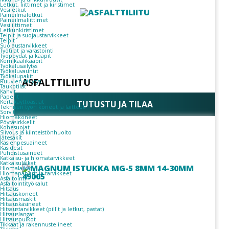
Letkut, liittimet ja kiristimet
Vesiletkut
Paineilmaletkut
Paineilmaliittimet
Vesiliittimet
Letkunkiristimet
Teipit ja suojaustarvikkeet
Teipit
Suojaustarvikkeet
Työtilat ja varastointi
Työpöydät ja kaapit
Kemikaalikaapit
Työkalusäilytys
Työkaluvaunut
Työkalupakit
ASFALTTILIITU
Ruuvien säilytys
Taukotilat
Kahvit
Paperit
Kertakäyttöastiat
TUTUSTU JA TILAA
Teknisen työn koneet ja laitteet
Sorvit
Hiomakoneet
Pöytäsirkkelit
Konesuojat
Siivous ja kiinteistönhuolto
Jätesäkit
Käsienpesuaineet
Käsidesit
Puhdistusaineet
Katkaisu- ja hiomatarvikkeet
Katkaisulaikat
Hiomalaikat
Hiomapaperit ja tarvikkeet
Asfaltointi
Asfaltointityökalut
Hitsaus
Hitsauskoneet
Hitsausmaskit
Hitsauskäsineet
Hitsaustarvikkeet (pillit ja letkut, pastat)
Hitsauslangat
Hitsauspuikot
Tikkaat ja rakennustelineet