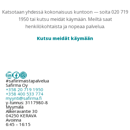
Katsotaan yhdessä kokonaisuus kuntoon — soita 020 719
1950 tai kutsu meidät käymään. Meiltä saat
henkilökohtaista ja nopeaa palvelua.
Kutsu meidät käymään
LinkedIn
Facebook
Instagram
#safiirimaistapalvelua
Safirma Oy
+358 20 719 1950
+358 400 533 774
myynti@safirma.fi
y-tunnus: 3117980-8
Myymälä
Alikeravantie 30
04250 KERAVA
Avoinna
6:45 – 16:15