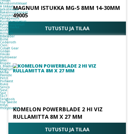
Tikkaat
Monitoimitikkaat
A tikkaat
MAGNUM ISTUKKA MG-5 8MM 14-30MM
Jatkotikkaat
Rakennustelineet
49005
Työpukit
Painepesurit
Kuumavesipesuri
Kylmävesipesuri
TUTUSTU JA TILAA
Tuotemerkit
AmPro
Armytek
Blåkläder
Bolle
Cederroth
Clen
Cobalt Gear
Gildan
Hikoki
Hydrowear
Jalas
Knipex
L.Brador
Magnum
Mirka
Paslode
Petzl
Portwest
Ruko
Senco
Sievi
Spit
Tec7
Tengtools
Top Swede
Yritys
KOMELON POWERBLADE 2 HI VIZ
Yhteystiedot
RULLAMITTA 8M X 27 MM
TUTUSTU JA TILAA