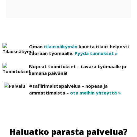
Oman
tilausnäkymän
kautta tilaat helposti
suoraan työmaalle.
Pyydä tunnukset »
Nopeat toimitukset – tavara työmaalle jo
samana päivänä!
#safiirimaistapalvelua – nopeaa ja
ammattimaista –
ota meihin yhteyttä »
Haluatko parasta palvelua?