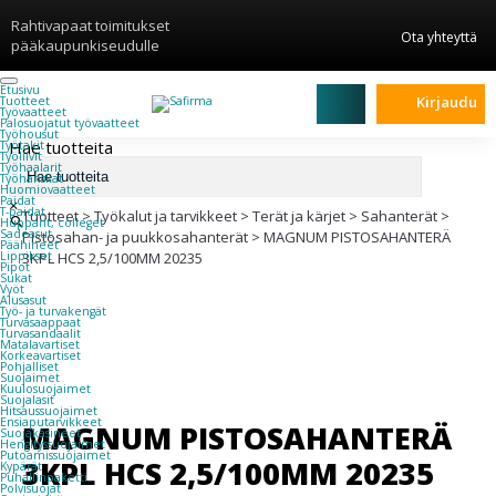
Rahtivapaat toimitukset
Ota yhteyttä
pääkaupunkiseudulle
Etusivu
Kirjaudu
Tuotteet
Työvaatteet
Palosuojatut työvaatteet
Työhousut
Hae tuotteita
Työtakit
Työliivit
Työhaalarit
Työhanskat
Huomiovaatteet
Paidat
×
T-paidat
Tuotteet
>
Työkalut ja tarvikkeet
>
Terät ja kärjet
>
Sahanterät
>
Hupparit, colleget
Sadeasut
Pistosahan- ja puukkosahanterät
>
MAGNUM PISTOSAHANTERÄ
Päähineet
Lippikset
3KPL HCS 2,5/100MM 20235
Pipot
Sukat
Vyöt
Alusasut
Työ- ja turvakengät
Turvasaappaat
Turvasandaalit
Matalavartiset
Korkeavartiset
Pohjalliset
Suojaimet
Kuulosuojaimet
Suojalasit
Hitsaussuojaimet
Ensiaputarvikkeet
MAGNUM PISTOSAHANTERÄ
Suojakäsineet
Hengityssuojaimet
Putoamissuojaimet
3KPL HCS 2,5/100MM 20235
Kypärät
Puhallinpaketti
Polvisuojat