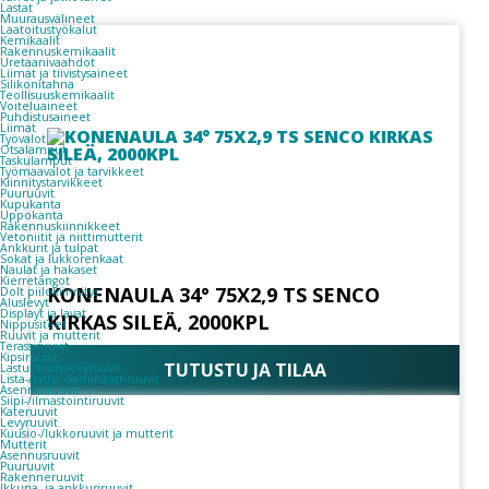
Lastat
Muurausvälineet
Laatoitustyökalut
Kemikaalit
Rakennuskemikaalit
Uretaanivaahdot
Liimat ja tiivistysaineet
Silikonitahna
Teollisuuskemikaalit
Voiteluaineet
Puhdistusaineet
Liimat
Työvalot
Otsalamput
Taskulamput
Työmaavalot ja tarvikkeet
Kiinnitys­tarvikkeet
Puuruuvit
Kupukanta
Uppokanta
Rakennuskiinnikkeet
Vetoniitit ja niittimutterit
Ankkurit ja tulpat
Sokat ja lukkorenkaat
Naulat ja hakaset
Kierretangot
KONENAULA 34° 75X2,9 TS SENCO
Dolt piilokiinnitys
Aluslevyt
Displayt ja lavat
KIRKAS SILEÄ, 2000KPL
Nippusiteet
Ruuvit ja mutterit
Terassiruuvit
Kipsiruuvit
TUTUSTU JA TILAA
Lastu-/kuitulevyruuvit
Lista-/lattia-/laminaattiruuvit
Asennusruuvit
Siipi-/ilmastointiruuvit
Kateruuvit
Levyruuvit
Kuusio-/lukkoruuvit ja mutterit
Mutterit
Asennusruuvit
Puuruuvit
Rakenneruuvit
Ikkuna- ja ankkuriruuvit