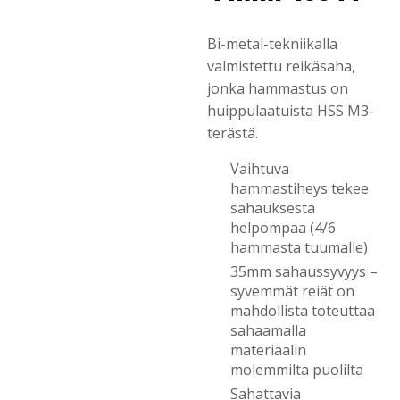
Bi-metal-tekniikalla
valmistettu reikäsaha,
jonka hammastus on
huippulaatuista HSS M3-
terästä.
Vaihtuva
hammastiheys tekee
sahauksesta
helpompaa (4/6
hammasta tuumalle)
35mm sahaussyvyys –
syvemmät reiät on
mahdollista toteuttaa
sahaamalla
materiaalin
molemmilta puolilta
Sahattavia