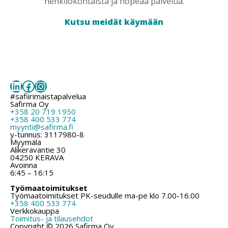
henkilökohtaista ja nopeaa palvelua.
Kutsu meidät käymään
LinkedIn
Facebook
Instagram
#safiirimaistapalvelua
Safirma Oy
+358 20 719 1950
+358 400 533 774
myynti@safirma.fi
y-tunnus: 3117980-8
Myymälä
Alikeravantie 30
04250 KERAVA
Avoinna
6:45 – 16:15
Työmaatoimitukset
Työmaatoimitukset PK-seudulle ma-pe klo 7.00-16.00
+358 400 533 774
Verkkokauppa
Toimitus- ja tilausehdot
Copyright © 2026 Safirma Oy