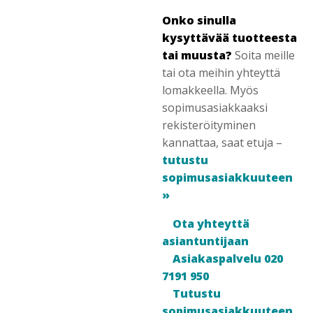
Onko sinulla
kysyttävää tuotteesta
tai muusta?
Soita meille
tai ota meihin yhteyttä
lomakkeella. Myös
sopimusasiakkaaksi
rekisteröityminen
kannattaa, saat etuja –
tutustu
sopimusasiakkuuteen
»
Ota yhteyttä
asiantuntijaan
Asiakaspalvelu 020
7191 950
Tutustu
sopimusasiakkuuteen