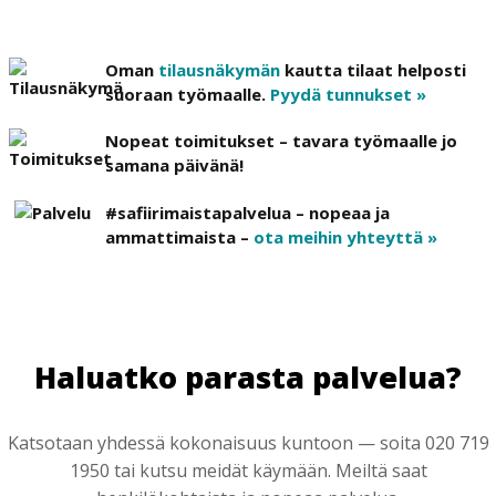
Oman
tilausnäkymän
kautta tilaat helposti
suoraan työmaalle.
Pyydä tunnukset »
Nopeat toimitukset – tavara työmaalle jo
samana päivänä!
#safiirimaistapalvelua – nopeaa ja
ammattimaista –
ota meihin yhteyttä »
Haluatko parasta palvelua?
Katsotaan yhdessä kokonaisuus kuntoon — soita 020 719
1950 tai kutsu meidät käymään. Meiltä saat