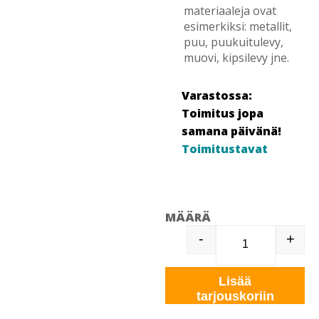
materiaaleja ovat
esimerkiksi: metallit,
puu, puukuitulevy,
muovi, kipsilevy jne.
Varastossa:
Toimitus jopa
samana päivänä!
Toimitustavat
MÄÄRÄ
-
+
MAGNUM REIK
Lisää
tarjouskoriin