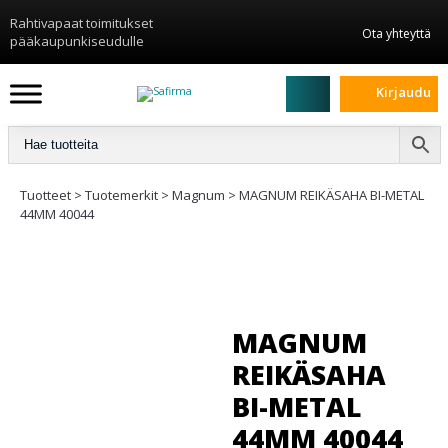
Rahtivapaat toimitukset
Ota yhteyttä
pääkaupunkiseudulle
Kirjaudu
Tuotteet
>
Tuotemerkit
>
Magnum
>
MAGNUM REIKÄSAHA BI-METAL
44MM 40044
MAGNUM
REIKÄSAHA
BI-METAL
44MM 40044