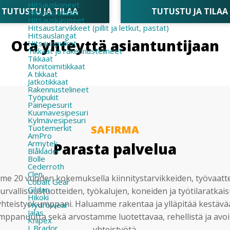
Hitsauskoneet
TUTUSTU JA TILAA
TUTUSTU JA TILAA
Hitsausmaskit
Hitsauskäsineet
Hitsaustarvikkeet (pillit ja letkut, pastat)
Hitsauslangat
Ota yhteyttä asiantuntijaan
Hitsauspuikot
Tikkaat ja rakennustelineet
Tikkaat
Monitoimitikkaat
A tikkaat
Jatkotikkaat
Rakennustelineet
Työpukit
Painepesurit
Kuumavesipesuri
Kylmävesipesuri
Tuotemerkit
SAFIRMA
AmPro
Armytek
Parasta palvelua
Blåkläder
Bolle
Cederroth
Clen
e 20 vuoden kokemuksella kiinnitystarvikkeiden, työvaatt
Cobalt Gear
Gildan
urvallisuustuotteiden, työkalujen, koneiden ja työtilaratkai
Hikoki
yhteistyökumppani. Haluamme rakentaa ja ylläpitää kestävä
Hydrowear
Jalas
mppanuutta sekä arvostamme luotettavaa, rehellistä ja avoi
Knipex
L.Brador
yhteistyötä.