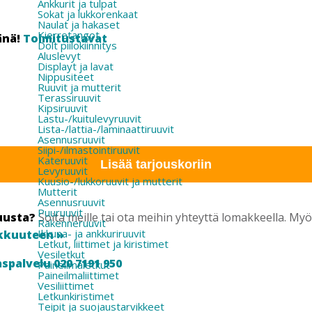
Ankkurit ja tulpat
Sokat ja lukkorenkaat
Naulat ja hakaset
Kierretangot
änä!
Toimitustavat
Dolt piilokiinnitys
Aluslevyt
Displayt ja lavat
Nippusiteet
Ruuvit ja mutterit
Terassiruuvit
Kipsiruuvit
Lastu-/kuitulevyruuvit
Lista-/lattia-/laminaattiruuvit
Asennusruuvit
Siipi-/ilmastointiruuvit
Kateruuvit
Lisää tarjouskoriin
Levyruuvit
Kuusio-/lukkoruuvit ja mutterit
Mutterit
Asennusruuvit
Puuruuvit
uusta?
Soita meille tai ota meihin yhteyttä lomakkeella. M
Rakenneruuvit
Ikkuna- ja ankkuriruuvit
kkuuteen »
Letkut, liittimet ja kiristimet
Vesiletkut
spalvelu 020 7191 950
Paineilmaletkut
Paineilmaliittimet
Vesiliittimet
Letkunkiristimet
Teipit ja suojaustarvikkeet