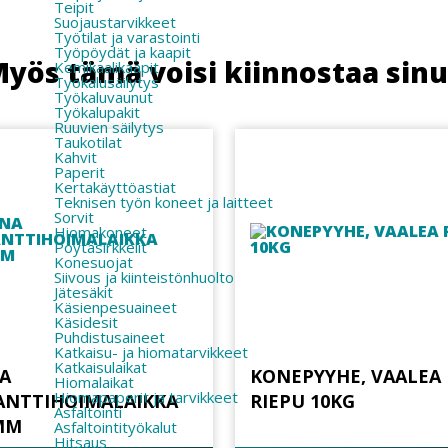
Teipit
Suojaustarvikkeet
Työtilat ja varastointi
Työpöydät ja kaapit
yös tämä voisi kiinnostaa sin
Kemikaalikaapit
Työkalusäilytys
Työkaluvaunut
Työkalupakit
Ruuvien säilytys
Taukotilat
Kahvit
Paperit
Kertakäyttöastiat
Teknisen työn koneet ja laitteet
Sorvit
Hiomakoneet
Pöytäsirkkelit
Konesuojat
Siivous ja kiinteistönhuolto
Jätesäkit
Käsienpesuaineet
Käsidesit
Puhdistusaineet
Katkaisu- ja hiomatarvikkeet
Katkaisulaikat
A
KONEPYYHE, VAALEA
Hiomalaikat
Hiomapaperit ja tarvikkeet
ANTTIHOIMALAIKKA
RIEPU 10KG
Asfaltointi
MM
Asfaltointityökalut
Hitsaus