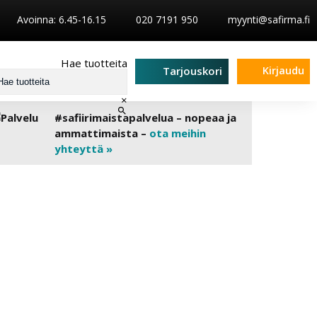
Avoinna: 6.45-16.15
020 7191 950
myynti@safirma.fi
Hae tuotteita
Kirjaudu
Tarjouskori
×
#safiirimaistapalvelua – nopeaa ja
ammattimaista –
ota meihin
yhteyttä »