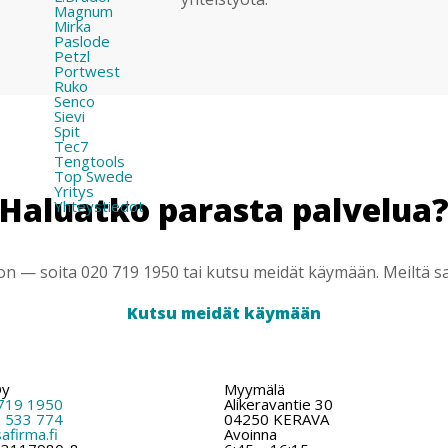
Magnum
Mirka
Paslode
Petzl
Portwest
Ruko
Senco
Sievi
Spit
Tec7
Tengtools
Top Swede
Yritys
Haluatko parasta palvelua
Yhteystiedot
 — soita 020 719 1950 tai kutsu meidät käymään. Meiltä saa
Kutsu meidät käymään
Oy
Myymälä
719 1950
Alikeravantie 30
 533 774
04250 KERAVA
firma.fi
Avoinna