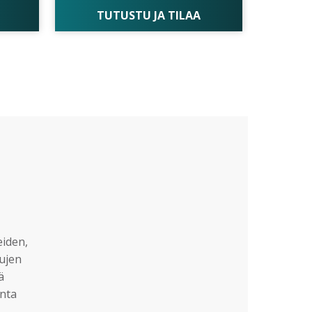
TUTUSTU JA TILAA
eiden,
sujen
ä
nta