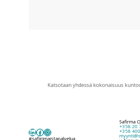
Katsotaan yhdessä kokonaisuus kuntoon
Safirma 
+358 20 
LinkedIn
Facebook
Instagram
+358 400
myynti@sa
#safiirimaistapalvelua