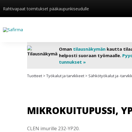
Rahtivapaat toimitukset pääkaupunkiseudulle
Oman
tilausnäkymän
kautta tila
helposti suoraan työmaalle.
Pyy
tunnukset »
Tuotteet
>
Työkalut ja tarvikkeet
>
Sähkötyökalut ja -tarvik
MIKROKUITUPUSSI, YP
CLEN imurille 232-YP20.