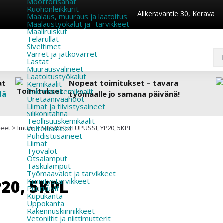
Moottorisahat
Ruohonleikkurit
Alikeravantie 30, Kerava
Maalaus, muuraus ja laatoitus
Maalaustyökalut ja -tarvikkeet
Maaliruiskut
Telarullat
Siveltimet
Varret ja jatkovarret
Lastat
Muurausvälineet
Laatoitustyökalut
at
Nopeat toimitukset – tavara
Kemikaalit
Rakennuskemikaalit
dä
työmaalle jo samana päivänä!
Uretaanivaahdot
Liimat ja tiivistysaineet
Silikonitahna
Teollisuuskemikaalit
keet
>
Imurit
Voiteluaineet
>
MIKROKUITUPUSSI, YP20, 5KPL
Puhdistusaineet
Liimat
Työvalot
Otsalamput
Taskulamput
Työmaavalot ja tarvikkeet
20, 5KPL
Kiinnitys­tarvikkeet
Puuruuvit
Kupukanta
Uppokanta
Rakennuskiinnikkeet
Vetoniitit ja niittimutterit