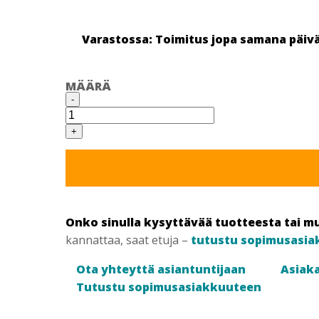
Varastossa: Toimitus jopa samana päiv
MÄÄRÄ
MIKROKUITUPUSSI,
-
YP20,
5KPL
määrä
+
Onko sinulla kysyttävää tuotteesta tai m
kannattaa, saat etuja –
tutustu sopimusasia
Ota yhteyttä asiantuntijaan
Asiaka
Tutustu sopimusasiakkuuteen