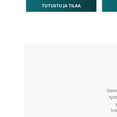
TUTUSTU JA TILAA
Olemm
työt
ku