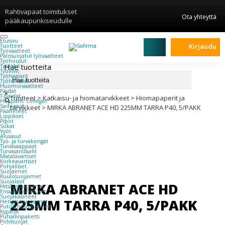
Rahtivapaat toimitukset
Ota yhteyttä
pääkaupunkiseudulle
Etusivu
Kirjaudu
Tuotteet
Työvaatteet
Palosuojatut työvaatteet
Työhousut
Hae tuotteita
Työtakit
Työliivit
Työhaalarit
Työhanskat
Huomiovaatteet
Paidat
×
T-paidat
Tuotteet
>
Katkaisu- ja hiomatarvikkeet
>
Hiomapaperit ja
Hupparit, colleget
Sadeasut
tarvikkeet
>
MIRKA ABRANET ACE HD 225MM TARRA P40, 5/PAKK
Päähineet
Lippikset
Pipot
Sukat
Vyöt
Alusasut
Työ- ja turvakengät
Turvasaappaat
Turvasandaalit
Matalavartiset
Korkeavartiset
Pohjalliset
Suojaimet
Kuulosuojaimet
Suojalasit
MIRKA ABRANET ACE HD
Hitsaussuojaimet
Ensiaputarvikkeet
Suojakäsineet
225MM TARRA P40, 5/PAKK
Hengityssuojaimet
Putoamissuojaimet
Kypärät
Puhallinpaketti
Polvisuojat