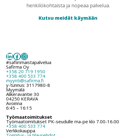
henkilökohtaista ja nopeaa palvelua.
Kutsu meidät käymään
LinkedIn
Facebook
Instagram
#safiirimaistapalvelua
Safirma Oy
+358 20 719 1950
+358 400 533 774
myynti@safirma.fi
y-tunnus: 3117980-8
Myymälä
Alikeravantie 30
04250 KERAVA
Avoinna
6:45 – 16:15
Työmaatoimitukset
Työmaatoimitukset PK-seudulle ma-pe klo 7.00-16.00
+358 400 533 774
Verkkokauppa
Toimitus- ja tilausehdot