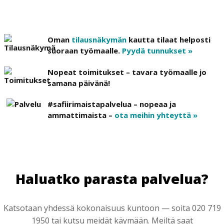
Oman
tilausnäkymän
kautta tilaat helposti
suoraan työmaalle.
Pyydä tunnukset »
Nopeat toimitukset – tavara työmaalle jo
samana päivänä!
#safiirimaistapalvelua – nopeaa ja
ammattimaista –
ota meihin yhteyttä »
Haluatko parasta palvelua?
Katsotaan yhdessä kokonaisuus kuntoon — soita 020 719
1950 tai kutsu meidät käymään. Meiltä saat