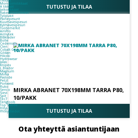
Tikkaat
Monitoimitikkaat
TUTUSTU JA TILAA
A tikkaat
Jatkotikkaat
Rakennustelineet
Työpukit
Painepesurit
Kuumavesipesuri
Kylmävesipesuri
Tuotemerkit
AmPro
Armytek
Blåkläder
Bolle
Cederroth
Clen
Cobalt Gear
Gildan
Hikoki
Hydrowear
Jalas
Knipex
L.Brador
Magnum
Mirka
Paslode
Petzl
Portwest
Ruko
MIRKA ABRANET 70X198MM TARRA P80,
Senco
Sievi
Spit
10/PAKK
Tec7
Tengtools
Top Swede
Yritys
TUTUSTU JA TILAA
Yhteystiedot
Ota yhteyttä asiantuntijaan