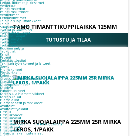
Letkut, liittimet ja kiristimet
Vesiletkut
Paineilmaletkut
Paineilmaliittimet
Vesiliittimet
Letkunkiristimet
Teipit ja suojaustarvikkeet
Teipit
TAMO TIMANTTIKUPPILAIKKA 125MM
Suojaustarvikkeet
Työtilat ja varastointi
Työpöydät ja kaapit
Kemikaalikaapit
TUTUSTU JA TILAA
Työkalusäilytys
Työkaluvaunut
Työkalupakit
Ruuvien säilytys
Taukotilat
Kahvit
Paperit
Kertakäyttöastiat
Teknisen työn koneet ja laitteet
Sorvit
Hiomakoneet
Pöytäsirkkelit
Konesuojat
Siivous ja kiinteistönhuolto
Jätesäkit
Käsienpesuaineet
Käsidesit
Puhdistusaineet
Katkaisu- ja hiomatarvikkeet
Katkaisulaikat
Hiomalaikat
Hiomapaperit ja tarvikkeet
Asfaltointi
Asfaltointityökalut
Hitsaus
Hitsauskoneet
Hitsausmaskit
MIRKA SUOJALAIPPA 225MM 25R MIRKA
Hitsauskäsineet
Hitsaustarvikkeet (pillit ja letkut, pastat)
Hitsauslangat
LEROS, 1/PAKK
Hitsauspuikot
Tikkaat ja rakennustelineet