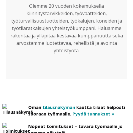
Olemme 20 vuoden kokemuksella
kiinnitystarvikkeiden, työvaatteiden,
työturvallisuustuotteiden, työkalujen, koneiden ja
työtilaratkaisujen yhteistyökumppani. Haluamme
rakentaa ja ylläpitää kestävää kumppanuutta sekä
arvostamme luotettavaa, rehellistä ja avointa
yhteistyötä.
Oman
tilausnäkymän
kautta tilaat helposti
suoraan työmaalle.
Pyydä tunnukset »
Nopeat toimitukset – tavara työmaalle jo
samana päivänä!