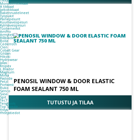
Tikkaat
Monitoimitikkaat
A tikkaat
Jatkotikkaat
Rakennustelineet
Työpukit
Painepesurit
Kuumavesipesuri
Kylmävesipesuri
Tuotemerkit
AmPro
Armytek
Blåkläder
Bolle
Cederroth
Clen
Cobalt Gear
Gildan
Hikoki
Hydrowear
Jalas
Knipex
L.Brador
Magnum
Mirka
Paslode
PENOSIL WINDOW & DOOR ELASTIC
Petzl
Portwest
FOAM SEALANT 750 ML
Ruko
Senco
Sievi
Spit
Tec7
TUTUSTU JA TILAA
Tengtools
Top Swede
Yritys
Yhteystiedot