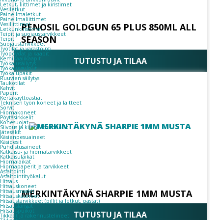
Letkut, liittimet ja kiristimet
Vesiletkut
Paineilmaletkut
Paineilmaliittimet
Vesiliittimet
PENOSIL GOLDGUN 65 PLUS 850ML ALL
Letkunkiristimet
Teipit ja suojaustarvikkeet
SEASON
Teipit
Suojaustarvikkeet
Työtilat ja varastointi
Työpöydät ja kaapit
Kemikaalikaapit
TUTUSTU JA TILAA
Työkalusäilytys
Työkaluvaunut
Työkalupakit
Ruuvien säilytys
Taukotilat
Kahvit
Paperit
Kertakäyttöastiat
Teknisen työn koneet ja laitteet
Sorvit
Hiomakoneet
Pöytäsirkkelit
Konesuojat
Siivous ja kiinteistönhuolto
Jätesäkit
Käsienpesuaineet
Käsidesit
Puhdistusaineet
Katkaisu- ja hiomatarvikkeet
Katkaisulaikat
Hiomalaikat
Hiomapaperit ja tarvikkeet
Asfaltointi
Asfaltointityökalut
Hitsaus
Hitsauskoneet
MERKINTÄKYNÄ SHARPIE 1MM MUSTA
Hitsausmaskit
Hitsauskäsineet
Hitsaustarvikkeet (pillit ja letkut, pastat)
Hitsauslangat
Hitsauspuikot
TUTUSTU JA TILAA
Tikkaat ja rakennustelineet