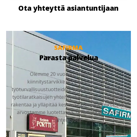
Ota yhteyttä asiantuntijaan
SAFIRMA
Parasta palvelua
Olemme 20 vuoden kokemuksella
kiinnitystarvikkeiden, työvaatteiden,
työturvallisuustuotteiden, työkalujen, koneiden ja
työtilaratkaisujen yhteistyökumppani. Haluamme
rakentaa ja ylläpitää kestävää kumppanuutta sekä
arvostamme luotettavaa, rehellistä ja avointa
yhteistyötä.