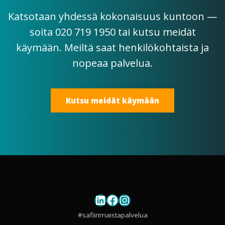
Katsotaan yhdessä kokonaisuus kuntoon —
soita 020 719 1950 tai kutsu meidät
käymään. Meiltä saat henkilökohtaista ja
nopeaa palvelua.
Kutsu meidät käymään
LinkedIn
Facebook
Instagram
#safiirimaistapalvelua