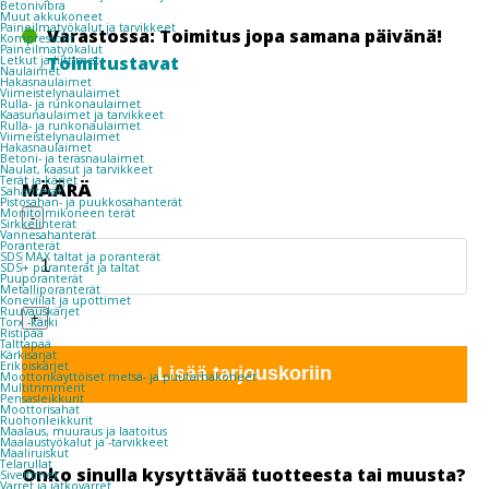
Betonivibra
Muut akkukoneet
Paineilmatyökalut ja tarvikkeet
Varastossa: Toimitus jopa samana päivänä!
Kompressorit
Paineilmatyökalut
Toimitustavat
Letkut ja liittimet
Naulaimet
Hakasnaulaimet
Viimeistelynaulaimet
Rulla- ja runkonaulaimet
Kaasunaulaimet ja tarvikkeet
Rulla- ja runkonaulaimet
Viimeistelynaulaimet
Hakasnaulaimet
Betoni- ja teräsnaulaimet
Naulat, kaasut ja tarvikkeet
Terät ja kärjet
MÄÄRÄ
Sahanterät
Pistosahan- ja puukkosahanterät
NAUHARUUVI
Monitoimikoneen terät
-
Sirkkelinterät
Vannesahanterät
KIPSI
Poranterät
SDS MAX taltat ja poranterät
30X3,9
SDS+ poranterät ja taltat
Puuporanterät
SENCO
Metalliporanterät
Koneviilat ja upottimet
Ruuvauskärjet
SS
+
Torx -kärki
Ristipää
EK
Talttapää
Kärkisarjat
Erikoiskärjet
HILO
Lisää tarjouskoriin
Moottorikäyttöiset metsä- ja puutarhakoneet
Multitrimmerit
PH2
Pensasleikkurit
Moottorisahat
1000
Ruohonleikkurit
Maalaus, muuraus ja laatoitus
Maalaustyökalut ja -tarvikkeet
määrä
Maaliruiskut
Telarullat
Onko sinulla kysyttävää tuotteesta tai muusta?
Siveltimet
Varret ja jatkovarret