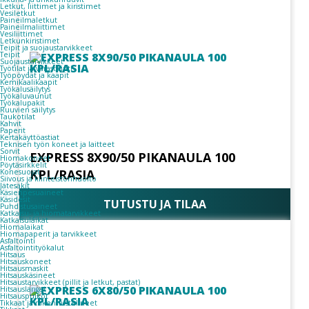
Letkut, liittimet ja kiristimet
Vesiletkut
Paineilmaletkut
Paineilmaliittimet
Vesiliittimet
Letkunkiristimet
Teipit ja suojaustarvikkeet
Teipit
Suojaustarvikkeet
Työtilat ja varastointi
Työpöydät ja kaapit
Kemikaalikaapit
Työkalusäilytys
Työkaluvaunut
Työkalupakit
Ruuvien säilytys
Taukotilat
Kahvit
Paperit
Kertakäyttöastiat
Teknisen työn koneet ja laitteet
Sorvit
EXPRESS 8X90/50 PIKANAULA 100
Hiomakoneet
Pöytäsirkkelit
KPL/RASIA
Konesuojat
Siivous ja kiinteistönhuolto
Jätesäkit
Käsienpesuaineet
Käsidesit
TUTUSTU JA TILAA
Puhdistusaineet
Katkaisu- ja hiomatarvikkeet
Katkaisulaikat
Hiomalaikat
Hiomapaperit ja tarvikkeet
Asfaltointi
Asfaltointityökalut
Hitsaus
Hitsauskoneet
Hitsausmaskit
Hitsauskäsineet
Hitsaustarvikkeet (pillit ja letkut, pastat)
Hitsauslangat
Hitsauspuikot
Tikkaat ja rakennustelineet