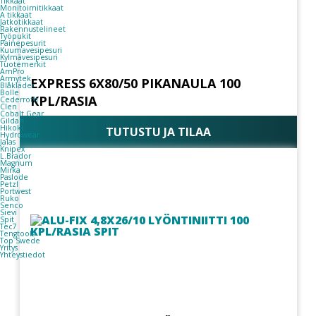
Tikkaat
Monitoimitikkaat
A tikkaat
Jatkotikkaat
Rakennustelineet
Työpukit
Painepesurit
Kuumavesipesuri
Kylmävesipesuri
Tuotemerkit
AmPro
Armytek
EXPRESS 6X80/50 PIKANAULA 100
Blåkläder
Bolle
KPL/RASIA
Cederroth
Clen
Cobalt Gear
Gildan
Hikoki
TUTUSTU JA TILAA
Hydrowear
Jalas
Knipex
L.Brador
Magnum
Mirka
Paslode
Petzl
Portwest
Ruko
Senco
Sievi
Spit
Tec7
Tengtools
Top Swede
Yritys
Yhteystiedot