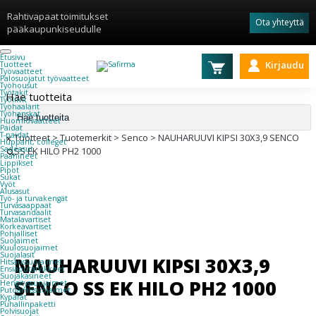
Rahtivapaat toimitukset
Ota yhteyttä
pääkaupunkiseudulle
Etusivu
Kirjaudu
Tuotteet
Työvaatteet
Palosuojatut työvaatteet
Työhousut
Työtakit
Hae tuotteita
Työliivit
Työhaalarit
Työhanskat
Huomiovaatteet
Paidat
T-paidat
×
Tuotteet
>
Tuotemerkit
>
Senco
>
NAUHARUUVI KIPSI 30X3,9 SENCO
Hupparit, colleget
Sadeasut
SS EK HILO PH2 1000
Päähineet
Lippikset
Pipot
Sukat
Vyöt
Alusasut
Työ- ja turvakengät
Turvasaappaat
Turvasandaalit
Matalavartiset
Korkeavartiset
Pohjalliset
Suojaimet
Kuulosuojaimet
Suojalasit
NAUHARUUVI KIPSI 30X3,9
Hitsaussuojaimet
Ensiaputarvikkeet
Suojakäsineet
SENCO SS EK HILO PH2 1000
Hengityssuojaimet
Putoamissuojaimet
Kypärät
Puhallinpaketti
Polvisuojat