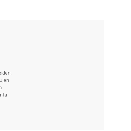
eiden,
sujen
ä
nta