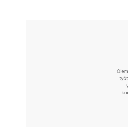
Olemm
työt
ku