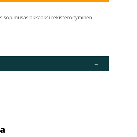
yös sopimusasiakkaaksi rekisteröityminen
–
ua