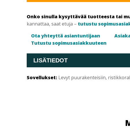
Onko sinulla kysyttävää tuotteesta tai m
kannattaa, saat etuja –
tutustu sopimusasia
Ota yhteyttä asiantuntijaan
Asiaka
Tutustu sopimusasiakkuuteen
LISÄTIEDOT
Sovellukset:
Levyt puurakenteisiin, ristikkor
M