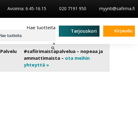
Avoinna: 6.45-16.15
020 7191 950
myynti@safirma.fi
Hae tuotteita
Kirjaudu
Tarjouskori
×
#safiirimaistapalvelua – nopeaa ja
ammattimaista –
ota meihin
yhteyttä »