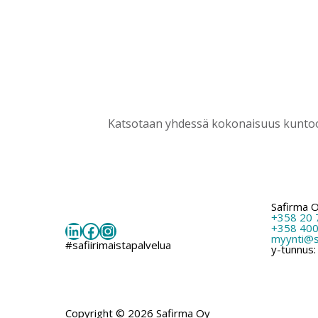
Katsotaan yhdessä kokonaisuus kuntoon
Safirma 
+358 20 
LinkedIn
Facebook
Instagram
+358 400
myynti@sa
#safiirimaistapalvelua
y-tunnus
Copyright © 2026 Safirma Oy