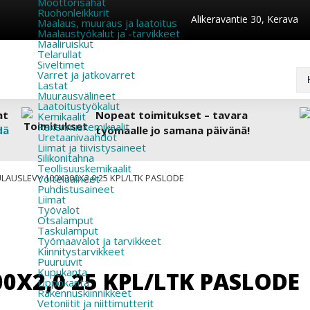
Moottorisahat
Ruohonleikkurit
Alikeravantie 30, Kerava
Maalaus, muuraus ja laatoitus
Maalaustyökalut ja -tarvikkeet
Maaliruiskut
Telarullat
Siveltimet
Varret ja jatkovarret
Lastat
Muurausvälineet
Laatoitustyökalut
at
Nopeat toimitukset – tavara
Kemikaalit
Rakennuskemikaalit
dä
työmaalle jo samana päivänä!
Uretaanivaahdot
Liimat ja tiivistysaineet
Silikonitahna
Teollisuuskemikaalit
LAUSLEVY 100X300X2,0 25 KPL/LTK PASLODE
Voiteluaineet
Puhdistusaineet
Liimat
Työvalot
Otsalamput
Taskulamput
Työmaavalot ja tarvikkeet
Kiinnitys­tarvikkeet
Puuruuvit
Kupukanta
0X2,0 25 KPL/LTK PASLODE
Uppokanta
Rakennuskiinnikkeet
Vetoniitit ja niittimutterit