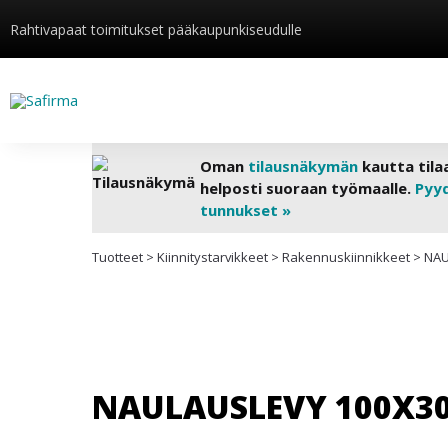
Rahtivapaat toimitukset pääkaupunkiseudulle
Oman
tilausnäkymän
kautta tila
helposti suoraan työmaalle.
Pyy
tunnukset »
Tuotteet
>
Kiinnitys­tarvikkeet
>
Rakennuskiinnikkeet
>
NAU
NAULAUSLEVY 100X30