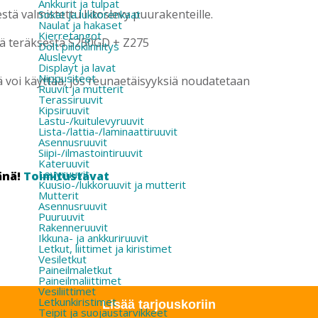
Ankkurit ja tulpat
ä valmistettu liitoslevy puurakenteille.
Sokat ja lukkorenkaat
Naulat ja hakaset
Kierretangot
stä teräksestä S250GD + Z275
Dolt piilokiinnitys
Aluslevyt
Displayt ja lavat
Nippusiteet
kiä voi käyttää, jos reunaetäisyyksiä noudatetaan
Ruuvit ja mutterit
Terassiruuvit
Kipsiruuvit
Lastu-/kuitulevyruuvit
Lista-/lattia-/laminaattiruuvit
Asennusruuvit
Siipi-/ilmastointiruuvit
Kateruuvit
Levyruuvit
änä!
Toimitustavat
Kuusio-/lukkoruuvit ja mutterit
Mutterit
Asennusruuvit
Puuruuvit
Rakenneruuvit
Ikkuna- ja ankkuriruuvit
Letkut, liittimet ja kiristimet
Vesiletkut
Paineilmaletkut
Paineilmaliittimet
Vesiliittimet
Letkunkiristimet
Lisää tarjouskoriin
Teipit ja suojaustarvikkeet