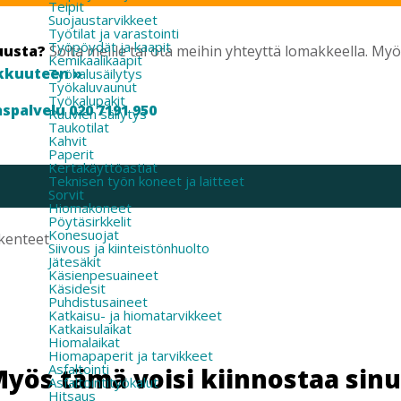
Teipit
Suojaustarvikkeet
Työtilat ja varastointi
Työpöydät ja kaapit
uusta?
Soita meille tai ota meihin yhteyttä lomakkeella. M
Kemikaalikaapit
kkuuteen »
Työkalusäilytys
Työkaluvaunut
Työkalupakit
spalvelu 020 7191 950
Ruuvien säilytys
Taukotilat
Kahvit
Paperit
Kertakäyttöastiat
Teknisen työn koneet ja laitteet
Sorvit
Hiomakoneet
Pöytäsirkkelit
Konesuojat
akenteet
Siivous ja kiinteistönhuolto
Jätesäkit
Käsienpesuaineet
Käsidesit
Puhdistusaineet
Katkaisu- ja hiomatarvikkeet
Katkaisulaikat
Hiomalaikat
Hiomapaperit ja tarvikkeet
Asfaltointi
yös tämä voisi kiinnostaa sin
Asfaltointityökalut
Hitsaus