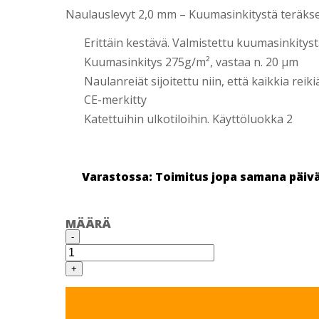
Naulauslevyt 2,0 mm – Kuumasinkitystä teräksest
Erittäin kestävä. Valmistettu kuumasinkity
Kuumasinkitys 275g/m², vastaa n. 20 µm
Naulanreiät sijoitettu niin, että kaikkia rei
CE-merkitty
Katettuihin ulkotiloihin. Käyttöluokka 2
Varastossa: Toimitus jopa samana päiv
MÄÄRÄ
NAULAUSLEVY
-
100X300X2,0
25
KPL/LTK
+
PASLODE
määrä