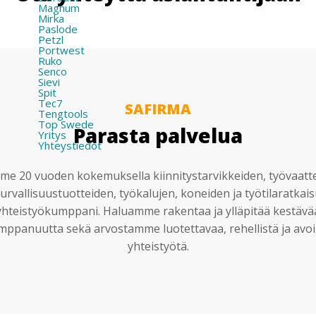
Magnum
Mirka
Paslode
Petzl
Portwest
Ruko
Senco
Sievi
Spit
Tec7
SAFIRMA
Tengtools
Top Swede
Parasta palvelua
Yritys
Yhteystiedot
e 20 vuoden kokemuksella kiinnitystarvikkeiden, työvaatt
urvallisuustuotteiden, työkalujen, koneiden ja työtilaratkai
yhteistyökumppani. Haluamme rakentaa ja ylläpitää kestävä
mppanuutta sekä arvostamme luotettavaa, rehellistä ja avoi
yhteistyötä.