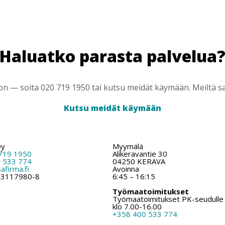
Haluatko parasta palvelua
 — soita 020 719 1950 tai kutsu meidät käymään. Meiltä saa
Kutsu meidät käymään
Oy
Myymälä
719 1950
Alikeravantie 30
 533 774
04250 KERAVA
firma.fi
Avoinna
: 3117980-8
6:45 – 16:15
Työmaatoimitukset
Työmaatoimitukset PK-seudulle
klo 7.00-16.00
+358 400 533 774