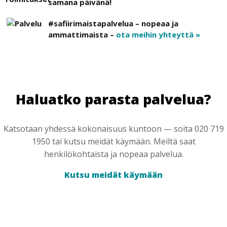
samana päivänä!
#safiirimaistapalvelua – nopeaa ja
ammattimaista –
ota meihin yhteyttä »
Haluatko parasta palvelua?
Katsotaan yhdessä kokonaisuus kuntoon — soita 020 719
1950 tai kutsu meidät käymään. Meiltä saat
henkilökohtaista ja nopeaa palvelua.
Kutsu meidät käymään