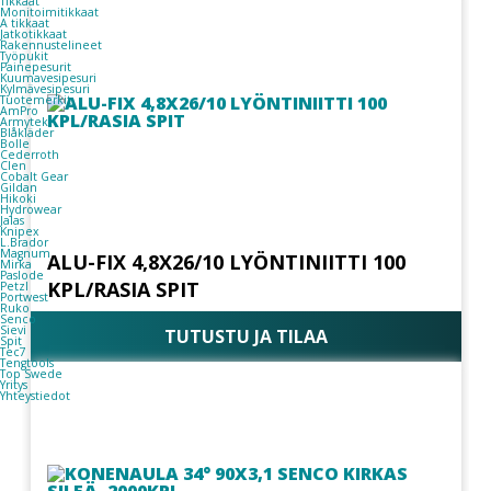
Tikkaat
Monitoimitikkaat
A tikkaat
Jatkotikkaat
Rakennustelineet
Työpukit
Painepesurit
Kuumavesipesuri
Kylmävesipesuri
Tuotemerkit
AmPro
Armytek
Blåkläder
Bolle
Cederroth
Clen
Cobalt Gear
Gildan
Hikoki
Hydrowear
Jalas
Knipex
L.Brador
Magnum
ALU-FIX 4,8X26/10 LYÖNTINIITTI 100
Mirka
Paslode
KPL/RASIA SPIT
Petzl
Portwest
Ruko
Senco
Sievi
TUTUSTU JA TILAA
Spit
Tec7
Tengtools
Top Swede
Yritys
Yhteystiedot