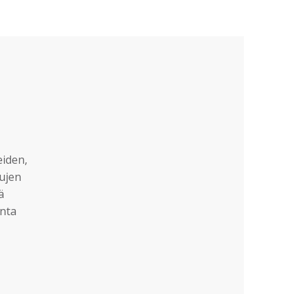
eiden,
sujen
ä
nta