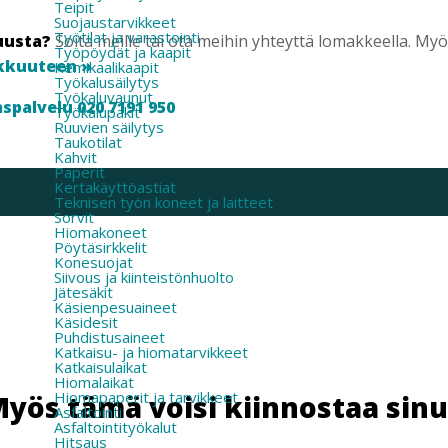
Teipit
Suojaustarvikkeet
Työtilat ja varastointi
uusta?
Soita meille tai ota meihin yhteyttä lomakkeella. M
Työpöydät ja kaapit
kkuuteen »
Kemikaalikaapit
Työkalusäilytys
Työkaluvaunut
spalvelu 020 7191 950
Työkalupakit
Ruuvien säilytys
Taukotilat
Kahvit
Paperit
Kertakäyttöastiat
Teknisen työn koneet ja laitteet
Sorvit
Hiomakoneet
Pöytäsirkkelit
Konesuojat
Siivous ja kiinteistönhuolto
Jätesäkit
Käsienpesuaineet
Käsidesit
Puhdistusaineet
Katkaisu- ja hiomatarvikkeet
Katkaisulaikat
Hiomalaikat
Hiomapaperit ja tarvikkeet
yös tämä voisi kiinnostaa sin
Asfaltointi
Asfaltointityökalut
Hitsaus