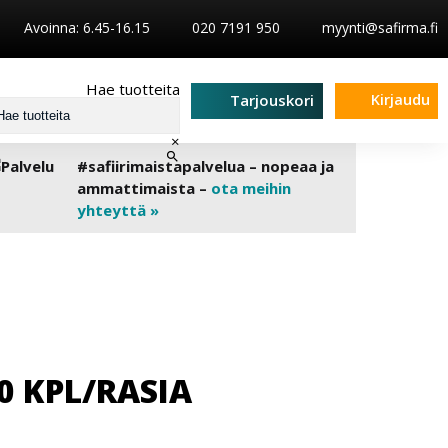
Avoinna: 6.45-16.15
020 7191 950
myynti@safirma.fi
Hae tuotteita
Kirjaudu
Tarjouskori
×
#safiirimaistapalvelua – nopeaa ja
ammattimaista –
ota meihin
yhteyttä »
0 KPL/RASIA