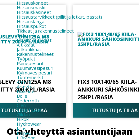
Hitsauskoneet
Hitsausmaskit
Hitsauskäsineet
Hitsaustarvikkeet (pillit ja letkut, pastat)
Hitsauslangat
Hitsauspuikot
Tikkaat ja rakennustelineet
Tikkaat
Monitoimitikkaat
A tikkaat
Jatkotikkaat
Rakennustelineet
Työpukit
Painepesurit
Kuumavesipesuri
Kylmävesipesuri
Tuotemerkit
SLEVY DIN125A M8
FIX3 10X140/65 KIILA-
AmPro
Armytek
ITTY 200 KPL/RASIA
ANKKURI SÄHKÖSINK
Blåkläder
Bolle
25KPL/RASIA
Cederroth
Clen
Cobalt Gear
TUTUSTU JA TILAA
TUTUSTU JA TILAA
Gildan
Hikoki
Hydrowear
Jalas
Ota yhteyttä asiantuntijaan
Knipex
L.Brador