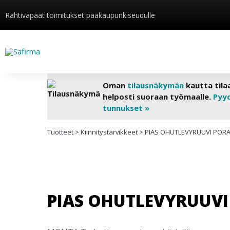
Rahtivapaat toimitukset pääkaupunkiseudulle
Oman
tilausnäkymän
kautta tila
helposti suoraan työmaalle.
Pyy
tunnukset »
Tuotteet
>
Kiinnitys­tarvikkeet
>
PIAS OHUTLEVYRUUVI PORAK.
PIAS OHUTLEVYRUUVI 