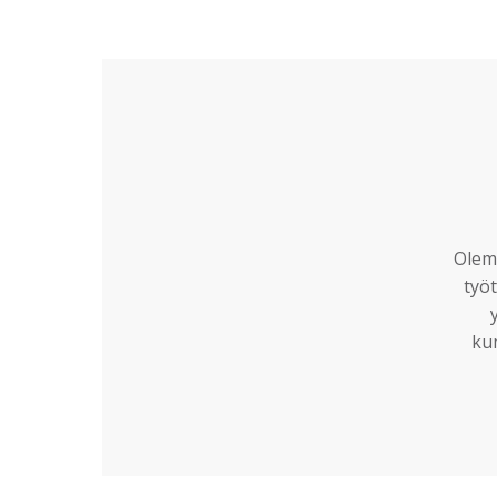
Olemm
työt
ku