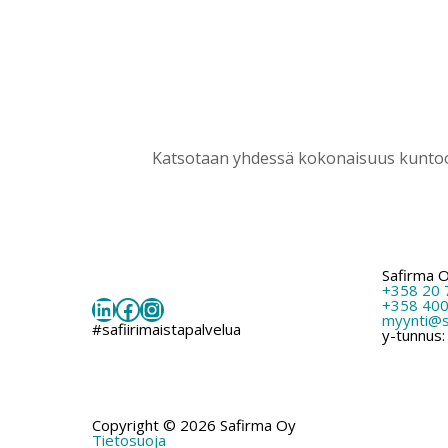
Katsotaan yhdessä kokonaisuus kuntoon
Safirma 
+358 20 
LinkedIn
Facebook
Instagram
+358 400
myynti@sa
#safiirimaistapalvelua
y-tunnus
Copyright © 2026 Safirma Oy
Tietosuoja