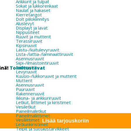
Ankkurit ja tulpat
Sokat ja lukkorenkaat
Naulat ja hakaset
Kierretangot
Dolt piilokiinnitys
Aluslevyt
Displayt ja lavat
Nippusiteet
Ruuvit ja mutterit
Terassiruuvit
Kipsiruuvit
Lastu-/kuitulevyruuvit
Lista-/lattia-/laminaattiruuvit
Asennusruuvit
Siipi-/ilmastointiruuvit
Kateruuvit
änä!
Toimitustavat
Levyruuvit
Kuusio-/lukkoruuvit ja mutterit
Mutterit
Asennusruuvit
Puuruuvit
Rakenneruuvit
Ikkuna- ja ankkuriruuvit
Letkut, liittimet ja kiristimet
Vesiletkut
Paineilmaletkut
Paineilmaliittimet
Vesiliittimet
Lisää tarjouskoriin
Letkunkiristimet
Teipit ja suojaustarvikkeet