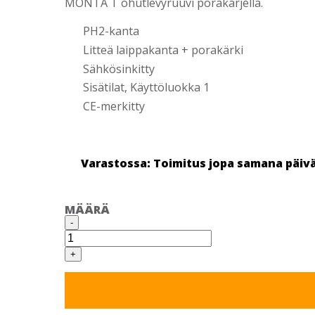
MONTA T ohutlevyruuvi porakärjellä.
PH2-kanta
Litteä laippakanta + porakärki
Sähkösinkitty
Sisätilat, Käyttöluokka 1
CE-merkitty
Varastossa: Toimitus jopa samana päiv
MÄÄRÄ
PIAS
-
OHUTLEVYRUUVI
PORAK.
4,2X16
+
SINKITTY
500
KPL/RASIA
määrä