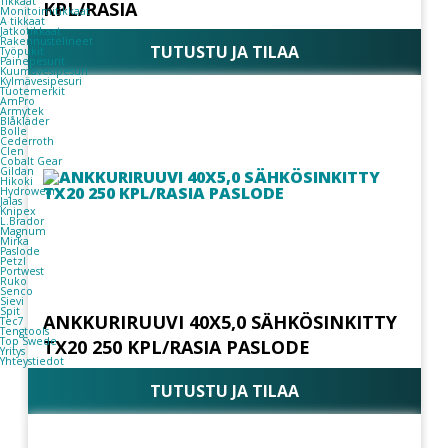
Tikkaat
KPL/RASIA
Monitoimitikkaat
A tikkaat
Jatkotikkaat
Rakennustelineet
TUTUSTU JA TILAA
Työpukit
Painepesurit
Kuumavesipesuri
Kylmävesipesuri
Tuotemerkit
AmPro
Armytek
Blåkläder
Bolle
Cederroth
Clen
Cobalt Gear
Gildan
Hikoki
Hydrowear
Jalas
Knipex
L.Brador
Magnum
Mirka
Paslode
Petzl
Portwest
Ruko
Senco
Sievi
Spit
ANKKURIRUUVI 40X5,0 SÄHKÖSINKITTY
Tec7
Tengtools
Top Swede
TX20 250 KPL/RASIA PASLODE
Yritys
Yhteystiedot
TUTUSTU JA TILAA