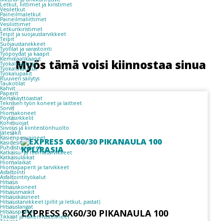
Letkut, liittimet ja kiristimet
Vesiletkut
Paineilmaletkut
Paineilmaliittimet
Vesiliittimet
Letkunkiristimet
Teipit ja suojaustarvikkeet
Teipit
Suojaustarvikkeet
Työtilat ja varastointi
Työpöydät ja kaapit
Kemikaalikaapit
Myös tämä voisi kiinnostaa sinua
Työkalusäilytys
Työkaluvaunut
Työkalupakit
Ruuvien säilytys
Taukotilat
Kahvit
Paperit
Kertakäyttöastiat
Teknisen työn koneet ja laitteet
Sorvit
Hiomakoneet
Pöytäsirkkelit
Konesuojat
Siivous ja kiinteistönhuolto
Jätesäkit
Käsienpesuaineet
Käsidesit
Puhdistusaineet
Katkaisu- ja hiomatarvikkeet
Katkaisulaikat
Hiomalaikat
Hiomapaperit ja tarvikkeet
Asfaltointi
Asfaltointityökalut
Hitsaus
Hitsauskoneet
Hitsausmaskit
Hitsauskäsineet
Hitsaustarvikkeet (pillit ja letkut, pastat)
Hitsauslangat
EXPRESS 6X60/30 PIKANAULA 100
Hitsauspuikot
Tikkaat ja rakennustelineet