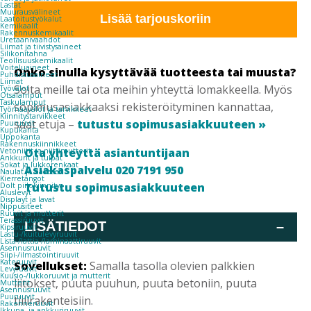
PASLODE
Lastat
Muurausvälineet
määrä
Lisää tarjouskoriin
Laatoitustyökalut
Kemikaalit
Rakennuskemikaalit
Uretaanivaahdot
Liimat ja tiivistysaineet
Silikonitahna
Teollisuuskemikaalit
Voiteluaineet
Onko sinulla kysyttävää tuotteesta tai muusta?
Puhdistusaineet
Liimat
Soita meille tai ota meihin yhteyttä lomakkeella. Myös
Työvalot
Otsalamput
Taskulamput
sopimusasiakkaaksi rekisteröityminen kannattaa,
Työmaavalot ja tarvikkeet
Kiinnitys­tarvikkeet
saat etuja –
tutustu sopimusasiakkuuteen »
Puuruuvit
Kupukanta
Uppokanta
Rakennuskiinnikkeet
Ota yhteyttä asiantuntijaan
Vetoniitit ja niittimutterit
Ankkurit ja tulpat
Sokat ja lukkorenkaat
Asiakaspalvelu 020 7191 950
Naulat ja hakaset
Kierretangot
Tutustu sopimusasiakkuuteen
Dolt piilokiinnitys
Aluslevyt
Displayt ja lavat
Nippusiteet
Ruuvit ja mutterit
Terassiruuvit
LISÄTIEDOT
–
Kipsiruuvit
Lastu-/kuitulevyruuvit
Lista-/lattia-/laminaattiruuvit
Asennusruuvit
Siipi-/ilmastointiruuvit
Kateruuvit
Sovellukset:
Samalla tasolla olevien palkkien
Levyruuvit
Kuusio-/lukkoruuvit ja mutterit
liitokset, puuta puuhun, puuta betoniin, puuta
Mutterit
Asennusruuvit
Puuruuvit
tiilirakenteisiin.
Rakenneruuvit
Ikkuna- ja ankkuriruuvit