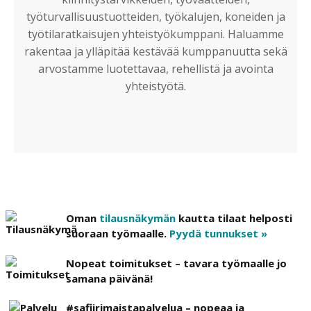
työturvallisuustuotteiden, työkalujen, koneiden ja
työtilaratkaisujen yhteistyökumppani. Haluamme
rakentaa ja ylläpitää kestävää kumppanuutta sekä
arvostamme luotettavaa, rehellistä ja avointa
yhteistyötä.
Oman
tilausnäkymän
kautta tilaat helposti
suoraan työmaalle.
Pyydä tunnukset »
Nopeat toimitukset – tavara työmaalle jo
samana päivänä!
#safiirimaistapalvelua – nopeaa ja