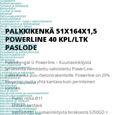
Suojavisiirit
Raitisilmamaskit
Työkalut ja tarvikkeet
Käsityökalut
Tuurnat ja taltat
Käsisahat
Patruunapuristimet
Niittaustyökalut
Lenkkiavaimet / hylsyt / vääntötyökalut
Työkaluvaunut ja työkalusarjat
Pihdit / leikkurit / sakset
PALKKIKENKÄ 51X164X1,5
Puukot, veitset, varaterät
Sähköasennustyökalut
Viilat ja teräsharjat
POWERLINE 40 KPL/LTK
Vaahtopistoolit
Vasarat ja vääntöraudat
Muut käsityökalut
PASLODE
Mittaus- ja merkintävälineet
Sähkötyökalut ja -tarvikkeet
Pora- ja iskuporakoneet
Poravasarat ja piikkauskoneet
Mutterinvääntimet
Monitoimikoneet
Sähkösahat
Palkkikengät U Powerline – Kuumasinkitystä
Hiomakoneet
Sekoituskoneet
Kuumailmapuhaltimet
teräksestä valmistettu vahvistettu PowerLine-
Imurit
Levyleikkurit ja nakertajat
palkkikenkä puu-/betonirakenteille. Powerline on 25%
Muut sähkökoneet
Mittausvälineet
Laserit
kevyempi mutta yhtä kantava kuin perinteinen
Jatkojohdot ja kaapelikelat
Sähköteippi
kiinnike.
Akkutyökalut
Akut ja laturit
Akkuporakoneet ja ruuvinvääntimet
Akkumutterinvääntimet
Pultin reikä Ø11
Akkuporavasarat
Akkusahat ja -leikkurit
Akkuhiomakoneet
Erittäin kestävä
Akkumonitoimikoneet
Akkukierretangonkatkaisijat
Valmistettu kuumasinkitystä teräksestä S250GD +
Akkukonepaketit ja sarjat
Akkulevyleikkurit ja -nakertajat