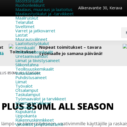
Moottorisahat
Ruohonleikkurit
Alikeravantie 30, Kerava
Maalaus, muuraus ja laatoitus
Maalaustyökalut ja -tarvikkeet
Maaliruiskut
Telarullat
Siveltimet
Varret ja jatkovarret
Lastat
Muurausvälineet
Laatoitustyökalut
at
Nopeat toimitukset – tavara
Kemikaalit
Rakennuskemikaalit
dä
työmaalle jo samana päivänä!
Uretaanivaahdot
Liimat ja tiivistysaineet
Silikonitahna
Teollisuuskemikaalit
LUS 850ML ALL SEASON
Voiteluaineet
Puhdistusaineet
Liimat
Työvalot
Otsalamput
Taskulamput
Työmaavalot ja tarvikkeet
 PLUS 850ML ALL SEASON
Kiinnitys­tarvikkeet
Puuruuvit
Kupukanta
Uppokanta
Rakennuskiinnikkeet
lämpö- ja äänieristykseen, vaativimmille käyttäjille ja raskai
Vetoniitit ja niittimutterit