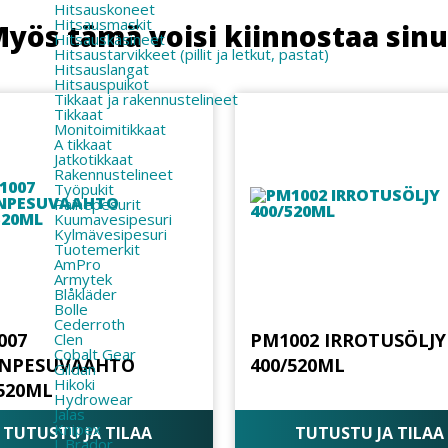
Hitsauskoneet
Hitsausmaskit
yös tämä voisi kiinnostaa sin
Hitsauskäsineet
Hitsaustarvikkeet (pillit ja letkut, pastat)
Hitsauslangat
Hitsauspuikot
Tikkaat ja rakennustelineet
Tikkaat
Monitoimitikkaat
A tikkaat
Jatkotikkaat
Rakennustelineet
Työpukit
Painepesurit
Kuumavesipesuri
Kylmävesipesuri
Tuotemerkit
AmPro
Armytek
Blåkläder
Bolle
Cederroth
007
PM1002 IRROTUSÖLJY
Clen
Cobalt Gear
INPESUVAAHTO
400/520ML
Gildan
Hikoki
/520ML
Hydrowear
Jalas
Knipex
TUTUSTU JA TILAA
TUTUSTU JA TILAA
L.Brador