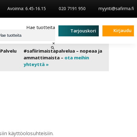
Avoinna: 6.45-16.15
020 7191 950
myynti@safirma.fi
Hae tuotteita
Kirjaudu
Tarjouskori
×
#safiirimaistapalvelua – nopeaa ja
ammattimaista –
ota meihin
yhteyttä »
siin käyttöolosuhteisiin.