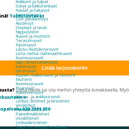
Ankkurit ja tulpat
Sokat ja lukkorenkaat
Naulat ja hakaset
Kierretangot
änä!
Toimitustavat
Dolt piilokiinnitys
Aluslevyt
Displayt ja lavat
Nippusiteet
Ruuvit ja mutterit
Terassiruuvit
Kipsiruuvit
Lastu-/kuitulevyruuvit
Lista-/lattia-/laminaattiruuvit
Asennusruuvit
Siipi-/ilmastointiruuvit
Kateruuvit
Lisää tarjouskoriin
Levyruuvit
Kuusio-/lukkoruuvit ja mutterit
Mutterit
Asennusruuvit
Puuruuvit
uusta?
Soita meille tai ota meihin yhteyttä lomakkeella. M
Rakenneruuvit
Ikkuna- ja ankkuriruuvit
kkuuteen »
Letkut, liittimet ja kiristimet
Vesiletkut
spalvelu 020 7191 950
Paineilmaletkut
Paineilmaliittimet
Vesiliittimet
Letkunkiristimet
Teipit ja suojaustarvikkeet