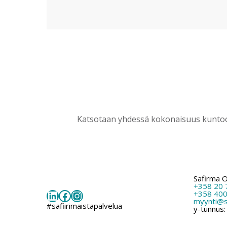
Katsotaan yhdessä kokonaisuus kuntoon
Safirma 
+358 20 
LinkedIn
Facebook
Instagram
+358 400
myynti@sa
#safiirimaistapalvelua
y-tunnus