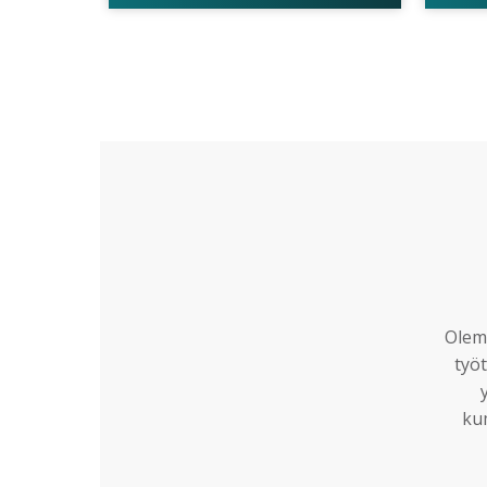
Olemm
työt
ku