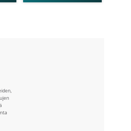
eiden,
sujen
ä
nta