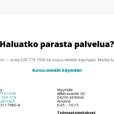
Haluatko parasta palvelua
 — soita 020 719 1950 tai kutsu meidät käymään. Meiltä saa
Kutsu meidät käymään
Oy
Myymälä
719 1950
Alikeravantie 30
 533 774
04250 KERAVA
firma.fi
Avoinna
: 3117980-8
6:45 – 16:15
Työmaatoimitukset