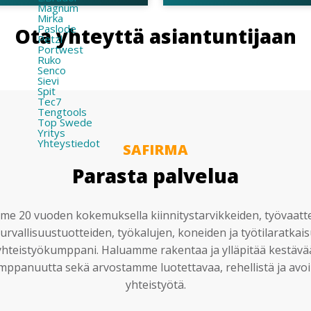
Magnum
Mirka
Paslode
Ota yhteyttä asiantuntijaan
Petzl
Portwest
Ruko
Senco
Sievi
Spit
Tec7
Tengtools
Top Swede
Yritys
Yhteystiedot
SAFIRMA
Parasta palvelua
e 20 vuoden kokemuksella kiinnitystarvikkeiden, työvaatt
urvallisuustuotteiden, työkalujen, koneiden ja työtilaratkai
yhteistyökumppani. Haluamme rakentaa ja ylläpitää kestävä
mppanuutta sekä arvostamme luotettavaa, rehellistä ja avoi
yhteistyötä.