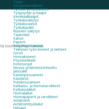
Teipit
Suojaustarvikkeet
Työtilat ja varastointi
Työpöydät ja kaapit
Kemikaalikaapit
Työkalusäilytys
Työkaluvaunut
Työkalupakit
Ruuvien säilytys
Taukotilat
Kahvit
Paperit
Kertakäyttöastiat
ta suurempi tuottavuus
Teknisen työn koneet ja laitteet
Sorvit
Hiomakoneet
Pöytäsirkkelit
Konesuojat
Siivous ja kiinteistönhuolto
Jätesäkit
Käsienpesuaineet
Käsidesit
Puhdistusaineet
Katkaisu- ja hiomatarvikkeet
Katkaisulaikat
Hiomalaikat
Hiomapaperit ja tarvikkeet
Asfaltointi
Asfaltointityökalut
Hitsaus