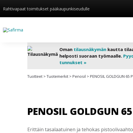
Rahtivapaat toimitukset pääkaupunkiseudulle
Oman
tilausnäkymän
kautta tila
helposti suoraan työmaalle.
Pyy
tunnukset »
Tuotteet
>
Tuotemerkit
>
Penosil
>
PENOSIL GOLDGUN 65 P
PENOSIL GOLDGUN 65
Erittäin tasalaatuinen ja tehokas pistoolivaahto 