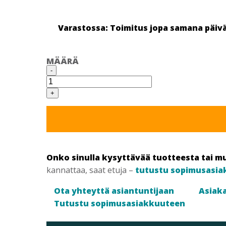
Varastossa: Toimitus jopa samana päiv
MÄÄRÄ
PENOSIL
-
GOLDGUN
65
PLUS
+
850ML
ALL
SEASON
määrä
Onko sinulla kysyttävää tuotteesta tai m
kannattaa, saat etuja –
tutustu sopimusasia
Ota yhteyttä asiantuntijaan
Asiaka
Tutustu sopimusasiakkuuteen