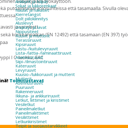
nominen suojakypärä työkäyttöön.
Ankkurit ja tulpat
Sokat ja lukkorenkaat
ä putoamisvaaraolosuhteissa että tasamaalla. Sivulla olevat
Naulat ja hakaset
Kierretangot
ttuessa.
Dolt piilokiinnitys
Aluslevyt
avasti ja varmasti
Displayt ja lavat
Nippusiteet
 sekä korkeanpaikan (EN 12492) että tasamaan (EN 397) ty
Ruuvit ja mutterit
Terassiruuvit
ppaa
Kipsiruuvit
Lastu-/kuitulevyruuvit
Lista-/lattia-/laminaattiruuvit
Asennusruuvit
yppi I C-luokka, EAC
Siipi-/ilmastointiruuvit
Kateruuvit
Levyruuvit
Kuusio-/lukkoruuvit ja mutterit
Mutterit
änä!
Toimitustavat
Asennusruuvit
Puuruuvit
Rakenneruuvit
Ikkuna- ja ankkuriruuvit
Letkut, liittimet ja kiristimet
Vesiletkut
Paineilmaletkut
Paineilmaliittimet
Vesiliittimet
Letkunkiristimet
Teipit ja suojaustarvikkeet