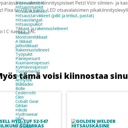
ärässä on valmiit kiinnityspisteet Petzl Vizir silmien- ja ka
Hitsauskoneet
Hitsausmaskit
 Pixa tai Ultra Vario -LED otsavalaisimen pikakiinnityslevylle
Hitsauskäsineet
Hitsaustarvikkeet (pillit ja letkut, pastat)
Hitsauslangat
Hitsauspuikot
Tikkaat ja rakennustelineet
i I C-luokka, EAC
Tikkaat
Monitoimitikkaat
A tikkaat
Jatkotikkaat
Rakennustelineet
Työpukit
Painepesurit
Kuumavesipesuri
Kylmävesipesuri
Tuotemerkit
yös tämä voisi kiinnostaa sin
AmPro
Armytek
Blåkläder
Bolle
Cederroth
Clen
Cobalt Gear
Gildan
Hikoki
Hydrowear
Jalas
Knipex
L.Brador