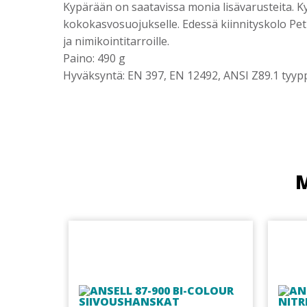
Kypärään on saatavissa monia lisävarusteita. Kyp
kokokasvosuojukselle. Edessä kiinnityskolo Petzl
ja nimikointitarroille.
Paino: 490 g
Hyväksyntä: EN 397, EN 12492, ANSI Z89.1 tyypp
M