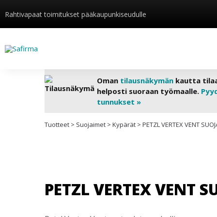
Rahtivapaat toimitukset pääkaupunkiseudulle
Oman
tilausnäkymän
kautta tila
helposti suoraan työmaalle.
Pyy
tunnukset »
Tuotteet
>
Suojaimet
>
Kypärät
>
PETZL VERTEX VENT SUO
PETZL VERTEX VENT 