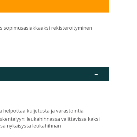
yös sopimusasiakkaaksi rekisteröityminen
–
 helpottaa kuljetusta ja varastointia
entelyyn: leukahihnassa valittavissa kaksi
essa nykäisystä leukahihnan