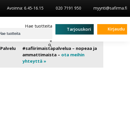
Avoinna: 6.45-16.15
020 7191 950
myynti@safirma.fi
Hae tuotteita
Kirjaudu
Tarjouskori
×
#safiirimaistapalvelua – nopeaa ja
ammattimaista –
ota meihin
yhteyttä »