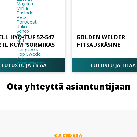
Magnum
Mirka
Paslode
Petzl
Portwest
Ruko
Senco
Sievi
ELL HYD-TUF 52-547
GOLDEN WELDER
Spit
RIILIKUMI SORMIKAS
HITSAUSKÄSINE
Tec7
Tengtools
Top Swede
Yritys
Yhteystiedot
TUTUSTU JA TILAA
TUTUSTU JA TILAA
Ota yhteyttä asiantuntijaan
SAFIRMA