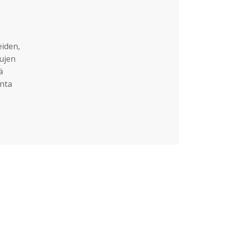
eiden,
sujen
ä
nta
?