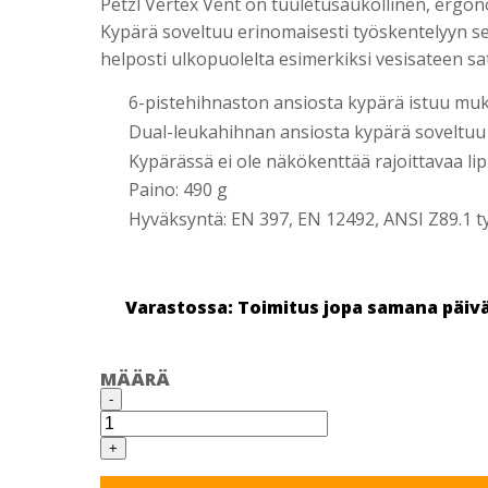
Petzl Vertex Vent on tuuletusaukollinen, ergo
Kypärä soveltuu erinomaisesti työskentelyyn sek
helposti ulkopuolelta esimerkiksi vesisateen sa
6-pistehihnaston ansiosta kypärä istuu muk
Dual-leukahihnan ansiosta kypärä soveltuu
Kypärässä ei ole näkökenttää rajoittavaa li
Paino: 490 g
Hyväksyntä: EN 397, EN 12492, ANSI Z89.1 ty
Varastossa: Toimitus jopa samana päiv
MÄÄRÄ
PETZL
-
VERTEX
VENT
SUOJAKYPÄRÄ
+
määrä