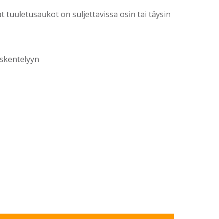
 tuuletusaukot on suljettavissa osin tai täysin
öskentelyyn