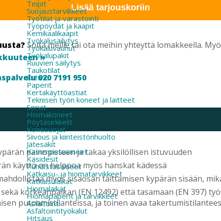
Teipit
Lisää tarjouskoriin
Suojaustarvikkeet
Työtilat ja varastointi
Työpöydät ja kaapit
Kemikaalikaapit
Työkalusäilytys
uusta?
Soita meille tai ota meihin yhteyttä lomakkeella. M
Työkaluvaunut
Työkalupakit
kkuuteen »
Ruuvien säilytys
Taukotilat
spalvelu 020 7191 950
Kahvit
Paperit
Kertakäyttöastiat
Teknisen työn koneet ja laitteet
Sorvit
Hiomakoneet
Pöytäsirkkelit
Konesuojat
Siivous ja kiinteistönhuolto
Jätesäkit
Käsienpesuaineet
pärän painopisteen ja takaa yksilöllisen istuvuuden
Käsidesit
rän käyttö on helppoa myös hanskat kädessä
Puhdistusaineet
Katkaisu- ja hiomatarvikkeet
 mahdollistaa myös sisäosan taittamisen kypärän sisään, mikä
Katkaisulaikat
Hiomalaikat
sekä korkeanpaikan (EN 12492) että tasamaan (EN 397) työsk
Hiomapaperit ja tarvikkeet
misen putoamistilanteissa, ja toinen avaa takertumistilante
Asfaltointi
Asfaltointityökalut
Hitsaus