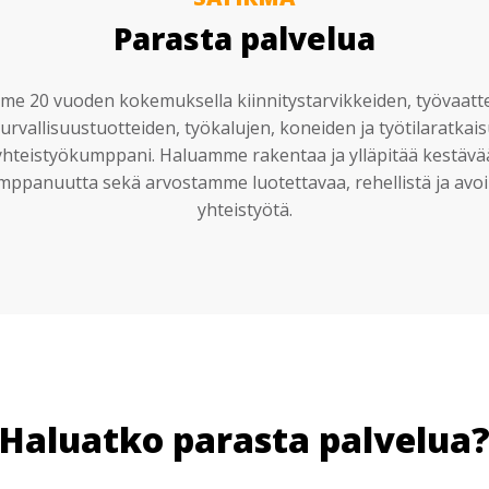
Parasta palvelua
e 20 vuoden kokemuksella kiinnitystarvikkeiden, työvaatt
urvallisuustuotteiden, työkalujen, koneiden ja työtilaratkai
yhteistyökumppani. Haluamme rakentaa ja ylläpitää kestävä
mppanuutta sekä arvostamme luotettavaa, rehellistä ja avoi
yhteistyötä.
Haluatko parasta palvelua