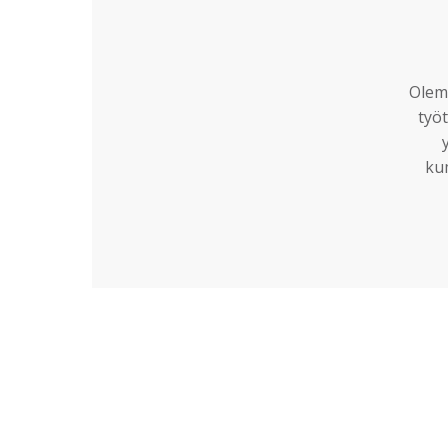
Olemm
työt
ku