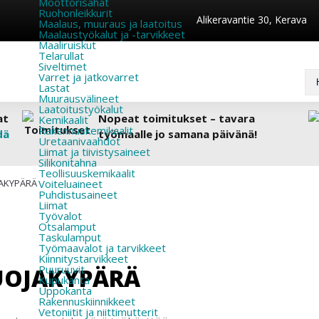
Moottorisahat
Ruohonleikkurit
Alikeravantie 30, Kerava
Maalaus, muuraus ja laatoitus
Maalaustyökalut ja -tarvikkeet
Maaliruiskut
Telarullat
Siveltimet
Varret ja jatkovarret
Lastat
Muurausvälineet
Laatoitustyökalut
at
Nopeat toimitukset – tavara
Kemikaalit
Rakennuskemikaalit
dä
työmaalle jo samana päivänä!
Uretaanivaahdot
Liimat ja tiivistysaineet
Silikonitahna
Teollisuuskemikaalit
JAKYPÄRÄ
Voiteluaineet
Puhdistusaineet
Liimat
Työvalot
Otsalamput
Taskulamput
Työmaavalot ja tarvikkeet
Kiinnitys­tarvikkeet
Puuruuvit
SUOJAKYPÄRÄ
Kupukanta
Uppokanta
Rakennuskiinnikkeet
Vetoniitit ja niittimutterit