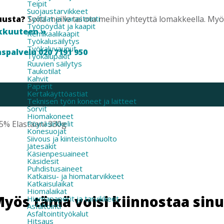
Teipit
Suojaustarvikkeet
uusta?
Soita meille tai ota meihin yhteyttä lomakkeella. M
Työtilat ja varastointi
Työpöydät ja kaapit
kkuuteen »
Kemikaalikaapit
Työkalusäilytys
Työkaluvaunut
spalvelu 020 7191 950
Työkalupakit
Ruuvien säilytys
Taukotilat
Kahvit
Paperit
Kertakäyttöastiat
Teknisen työn koneet ja laitteet
Sorvit
Hiomakoneet
 5% Elastaani 330g
Pöytäsirkkelit
Konesuojat
Siivous ja kiinteistönhuolto
Jätesäkit
Käsienpesuaineet
Käsidesit
Puhdistusaineet
Katkaisu- ja hiomatarvikkeet
Katkaisulaikat
Hiomalaikat
yös tämä voisi kiinnostaa sin
Hiomapaperit ja tarvikkeet
Asfaltointi
Asfaltointityökalut
Hitsaus