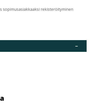
yös sopimusasiakkaaksi rekisteröityminen
–
ua