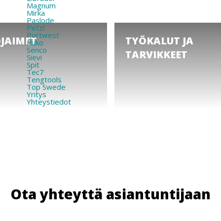
Magnum
Mirka
Paslode
Petzl
Portwest
JAIMET
TYÖKALUT JA
Ruko
Senco
TARVIKKEET
Sievi
Spit
Tec7
Tengtools
Top Swede
Yritys
Yhteystiedot
Ota yhteyttä asiantuntijaan