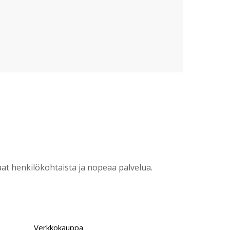
?
t henkilökohtaista ja nopeaa palvelua.
Verkkokauppa