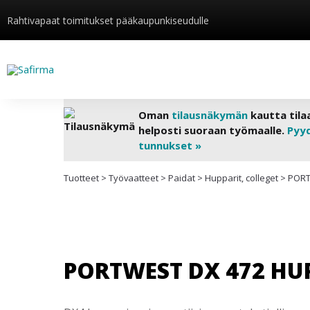
Rahtivapaat toimitukset pääkaupunkiseudulle
Oman
tilausnäkymän
kautta tila
helposti suoraan työmaalle.
Pyy
tunnukset »
Tuotteet
>
Työvaatteet
>
Paidat
>
Hupparit, colleget
>
PORT
PORTWEST DX 472 HU