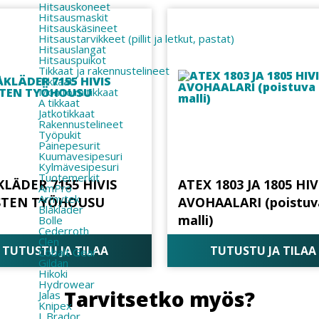
Hitsauskoneet
Hitsausmaskit
Hitsauskäsineet
Hitsaustarvikkeet (pillit ja letkut, pastat)
Hitsauslangat
Hitsauspuikot
Tikkaat ja rakennustelineet
Tikkaat
Monitoimitikkaat
A tikkaat
Jatkotikkaat
Rakennustelineet
Työpukit
Painepesurit
Kuumavesipesuri
Kylmävesipesuri
Tuotemerkit
LÄDER 7155 HIVIS
ATEX 1803 JA 1805 HIV
AmPro
Armytek
STEN TYÖHOUSU
AVOHAALARI (poistuv
Blåkläder
malli)
Bolle
Cederroth
Clen
TUTUSTU JA TILAA
TUTUSTU JA TILAA
Cobalt Gear
Gildan
Hikoki
Hydrowear
Tarvitsetko myös?
Jalas
Knipex
L.Brador