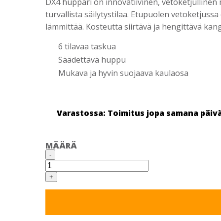
DX4 huppari on innovatiivinen, vetoketjullinen m
turvallista säilytystilaa. Etupuolen vetoketjus
lämmittää. Kosteutta siirtävä ja hengittävä kan
6 tilavaa taskua
Säädettävä huppu
Mukava ja hyvin suojaava kaulaosa
Varastossa: Toimitus jopa samana päiv
MÄÄRÄ
PORTWEST
-
DX
472
HUPPARI
+
VETOKETJULLA
määrä