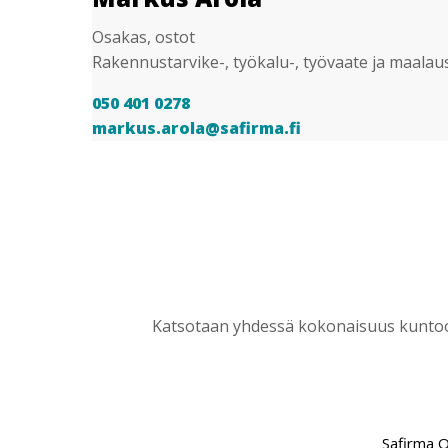
Osakas, ostot
Rakennustarvike-, työkalu-, työvaate ja maalau
050 401 0278
markus.arola@safirma.fi
Katsotaan yhdessä kokonaisuus kuntoon
Safirma 