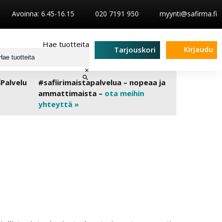
Avoinna: 6.45-16.15
020 7191 950
myynti@safirma.fi
Hae tuotteita
Kirjaudu
Tarjouskori
×
#safiirimaistapalvelua – nopeaa ja
ammattimaista –
ota meihin
yhteyttä »