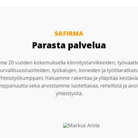
SAFIRMA
Parasta palvelua
e 20 vuoden kokemuksella kiinnitystarvikkeiden, työvaatt
urvallisuustuotteiden, työkalujen, koneiden ja työtilaratkai
yhteistyökumppani. Haluamme rakentaa ja ylläpitää kestävä
mppanuutta sekä arvostamme luotettavaa, rehellistä ja avoi
yhteistyötä.