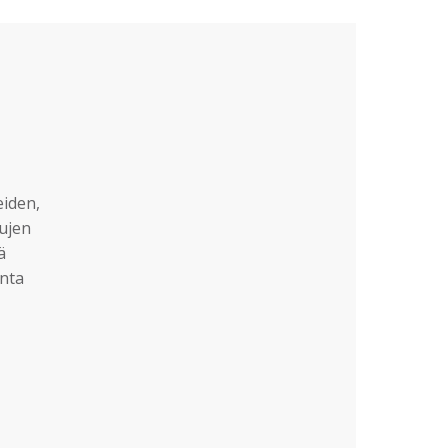
eiden,
sujen
ä
nta