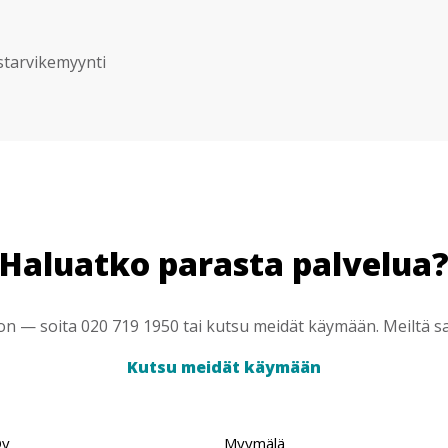
starvikemyynti
Haluatko parasta palvelua
 — soita 020 719 1950 tai kutsu meidät käymään. Meiltä saa
Kutsu meidät käymään
Oy
Myymälä