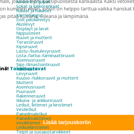
alli, joka on tehty kaksipuolisesta kankaasta. Kaksi vetoketj
Ankkurit ja tulpat
Sokat ja lukkorenkaat
sa on kuminen vedin, johon on helppo tarttua vaikka hanskat
Naulat ja hakaset
Kierretangot
gas pitää kuivana, viileänä ja lämpimänä.
Dolt piilokiinnitys
Aluslevyt
Displayt ja lavat
Nippusiteet
Ruuvit ja mutterit
Terassiruuvit
Kipsiruuvit
Lastu-/kuitulevyruuvit
Lista-/lattia-/laminaattiruuvit
Asennusruuvit
Siipi-/ilmastointiruuvit
änä!
Toimitustavat
Kateruuvit
Levyruuvit
Kuusio-/lukkoruuvit ja mutterit
Mutterit
Asennusruuvit
Puuruuvit
Rakenneruuvit
Ikkuna- ja ankkuriruuvit
Letkut, liittimet ja kiristimet
Vesiletkut
Paineilmaletkut
Paineilmaliittimet
Lisää tarjouskoriin
Vesiliittimet
Letkunkiristimet
Teipit ja suojaustarvikkeet