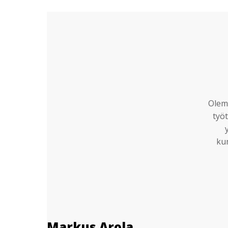
Olemm
työt
ku
Markus Arola