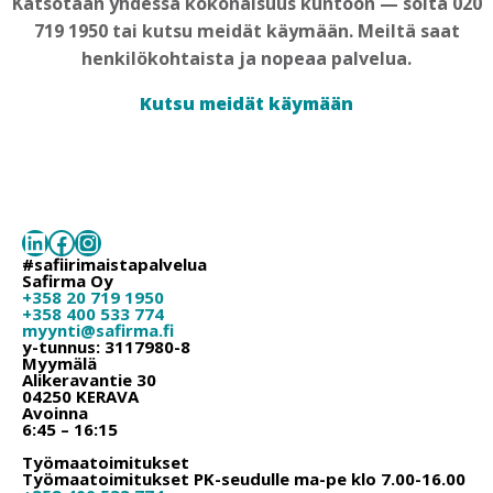
Katsotaan yhdessä kokonaisuus kuntoon — soita 020
719 1950 tai kutsu meidät käymään. Meiltä saat
henkilökohtaista ja nopeaa palvelua.
Kutsu meidät käymään
LinkedIn
Facebook
Instagram
#safiirimaistapalvelua
Safirma Oy
+358 20 719 1950
+358 400 533 774
myynti@safirma.fi
y-tunnus: 3117980-8
Myymälä
Alikeravantie 30
04250 KERAVA
Avoinna
6:45 – 16:15
Työmaatoimitukset
Työmaatoimitukset PK-seudulle ma-pe klo 7.00-16.00