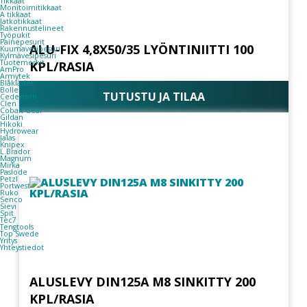
Tikkaat
Monitoimitikkaat
A tikkaat
Jatkotikkaat
Rakennustelineet
Työpukit
Painepesurit
ALU-FIX 4,8X50/35 LYÖNTINIITTI 100
Kuumavesipesuri
Kylmävesipesuri
Tuotemerkit
KPL/RASIA
AmPro
Armytek
Blåkläder
Bolle
TUTUSTU JA TILAA
Cederroth
Clen
Cobalt Gear
Gildan
Hikoki
Hydrowear
Jalas
Knipex
L.Brador
Magnum
Mirka
Paslode
Petzl
Portwest
Ruko
Senco
Sievi
Spit
Tec7
Tengtools
Top Swede
Yritys
Yhteystiedot
ALUSLEVY DIN125A M8 SINKITTY 200
KPL/RASIA