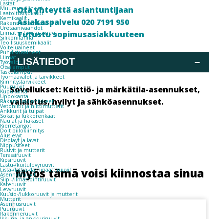
Lastat
Ota yhteyttä asiantuntijaan
Muurausvälineet
Laatoitustyökalut
Kemikaalit
Asiakaspalvelu 020 7191 950
Rakennuskemikaalit
Uretaanivaahdot
Tutustu sopimusasiakkuuteen
Liimat ja tiivistysaineet
Silikonitahna
Teollisuuskemikaalit
Voiteluaineet
Puhdistusaineet
Liimat
LISÄTIEDOT
–
Työvalot
Otsalamput
Taskulamput
Työmaavalot ja tarvikkeet
Kiinnitys­tarvikkeet
Puuruuvit
Sovellukset:
Keittiö- ja märkätila-asennukset,
Kupukanta
Uppokanta
valaistus, hyllyt ja sähköasennukset.
Rakennuskiinnikkeet
Vetoniitit ja niittimutterit
Ankkurit ja tulpat
Sokat ja lukkorenkaat
Naulat ja hakaset
Kierretangot
Dolt piilokiinnitys
Aluslevyt
Displayt ja lavat
Nippusiteet
Ruuvit ja mutterit
Terassiruuvit
Kipsiruuvit
Lastu-/kuitulevyruuvit
Myös tämä voisi kiinnostaa sinua
Lista-/lattia-/laminaattiruuvit
Asennusruuvit
Siipi-/ilmastointiruuvit
Kateruuvit
Levyruuvit
Kuusio-/lukkoruuvit ja mutterit
Mutterit
Asennusruuvit
Puuruuvit
Rakenneruuvit
Ikkuna- ja ankkuriruuvit