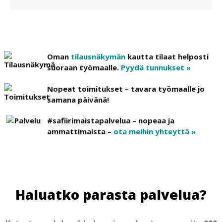
Oman
tilausnäkymän
kautta tilaat helposti
suoraan työmaalle.
Pyydä tunnukset »
Nopeat toimitukset – tavara työmaalle jo
samana päivänä!
#safiirimaistapalvelua – nopeaa ja
ammattimaista –
ota meihin yhteyttä »
Haluatko parasta palvelua?