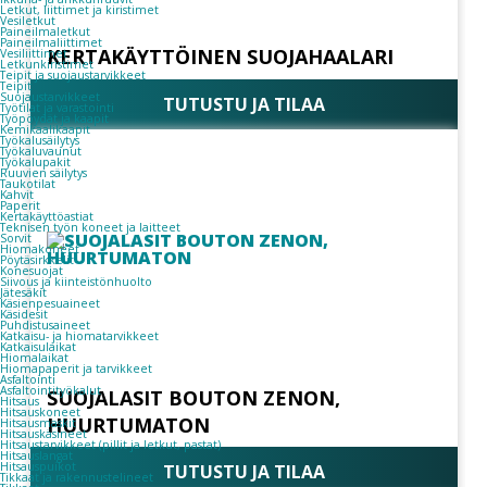
Letkut, liittimet ja kiristimet
Vesiletkut
Paineilmaletkut
Paineilmaliittimet
KERTAKÄYTTÖINEN SUOJAHAALARI
Vesiliittimet
Letkunkiristimet
Teipit ja suojaustarvikkeet
Teipit
Suojaustarvikkeet
TUTUSTU JA TILAA
Työtilat ja varastointi
Työpöydät ja kaapit
Kemikaalikaapit
Työkalusäilytys
Työkaluvaunut
Työkalupakit
Ruuvien säilytys
Taukotilat
Kahvit
Paperit
Kertakäyttöastiat
Teknisen työn koneet ja laitteet
Sorvit
Hiomakoneet
Pöytäsirkkelit
Konesuojat
Siivous ja kiinteistönhuolto
Jätesäkit
Käsienpesuaineet
Käsidesit
Puhdistusaineet
Katkaisu- ja hiomatarvikkeet
Katkaisulaikat
Hiomalaikat
Hiomapaperit ja tarvikkeet
Asfaltointi
Asfaltointityökalut
SUOJALASIT BOUTON ZENON,
Hitsaus
Hitsauskoneet
HUURTUMATON
Hitsausmaskit
Hitsauskäsineet
Hitsaustarvikkeet (pillit ja letkut, pastat)
Hitsauslangat
Hitsauspuikot
TUTUSTU JA TILAA
Tikkaat ja rakennustelineet