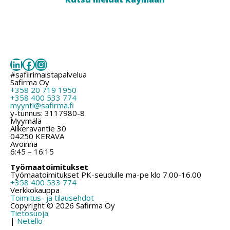
LinkedIn
Facebook
Instagram
#safiirimaistapalvelua
Safirma Oy
+358 20 719 1950
+358 400 533 774
myynti@safirma.fi
y-tunnus: 3117980-8
Myymälä
Alikeravantie 30
04250 KERAVA
Avoinna
6:45 – 16:15
Työmaatoimitukset
Työmaatoimitukset PK-seudulle ma-pe klo 7.00-16.00
+358 400 533 774
Verkkokauppa
Toimitus- ja tilausehdot
Copyright © 2026 Safirma Oy
Tietosuoja
|
Netello