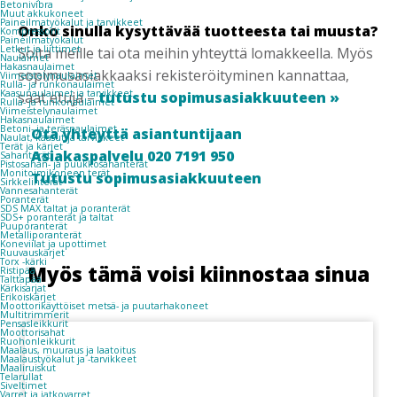
Betonivibra
Muut akkukoneet
Paineilmatyökalut ja tarvikkeet
Onko sinulla kysyttävää tuotteesta tai muusta?
Kompressorit
Paineilmatyökalut
Letkut ja liittimet
Soita meille tai ota meihin yhteyttä lomakkeella. Myös
Naulaimet
Hakasnaulaimet
sopimusasiakkaaksi rekisteröityminen kannattaa,
Viimeistelynaulaimet
Rulla- ja runkonaulaimet
Kaasunaulaimet ja tarvikkeet
saat etuja –
tutustu sopimusasiakkuuteen »
Rulla- ja runkonaulaimet
Viimeistelynaulaimet
Hakasnaulaimet
Betoni- ja teräsnaulaimet
Ota yhteyttä asiantuntijaan
Naulat, kaasut ja tarvikkeet
Terät ja kärjet
Asiakaspalvelu 020 7191 950
Sahanterät
Pistosahan- ja puukkosahanterät
Monitoimikoneen terät
Tutustu sopimusasiakkuuteen
Sirkkelinterät
Vannesahanterät
Poranterät
SDS MAX taltat ja poranterät
SDS+ poranterät ja taltat
Puuporanterät
Metalliporanterät
Koneviilat ja upottimet
Ruuvauskärjet
Torx -kärki
Myös tämä voisi kiinnostaa sinua
Ristipää
Talttapää
Kärkisarjat
Erikoiskärjet
Moottorikäyttöiset metsä- ja puutarhakoneet
Multitrimmerit
Pensasleikkurit
Moottorisahat
Ruohonleikkurit
Maalaus, muuraus ja laatoitus
Maalaustyökalut ja -tarvikkeet
Maaliruiskut
Telarullat
Siveltimet
Varret ja jatkovarret