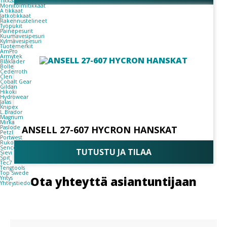
Tikkaat
Monitoimitikkaat
A tikkaat
Jatkotikkaat
Rakennustelineet
Työpukit
Painepesurit
Kuumavesipesuri
Kylmävesipesuri
Tuotemerkit
AmPro
Armytek
Blåkläder
Bolle
Cederroth
Clen
Cobalt Gear
Gildan
Hikoki
Hydrowear
Jalas
Knipex
L.Brador
Magnum
Mirka
Paslode
ANSELL 27-607 HYCRON HANSKAT
Petzl
Portwest
Ruko
Senco
TUTUSTU JA TILAA
Sievi
Spit
Tec7
Tengtools
Top Swede
Ota yhteyttä asiantuntijaan
Yritys
Yhteystiedot