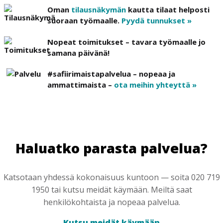
Oman
tilausnäkymän
kautta tilaat helposti
suoraan työmaalle.
Pyydä tunnukset »
Nopeat toimitukset – tavara työmaalle jo
samana päivänä!
#safiirimaistapalvelua – nopeaa ja
ammattimaista –
ota meihin yhteyttä »
Haluatko parasta palvelua?
Katsotaan yhdessä kokonaisuus kuntoon — soita 020 719
1950 tai kutsu meidät käymään. Meiltä saat
henkilökohtaista ja nopeaa palvelua.
Kutsu meidät käymään