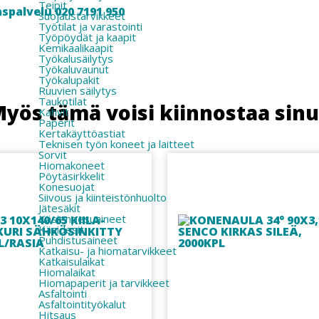
Teipit
spalvelu 020 7191 950
Suojaustarvikkeet
Työtilat ja varastointi
Työpöydät ja kaapit
Kemikaalikaapit
Työkalusäilytys
Työkaluvaunut
Työkalupakit
Ruuvien säilytys
Taukotilat
yös tämä voisi kiinnostaa sin
Kahvit
Paperit
Kertakäyttöastiat
Teknisen työn koneet ja laitteet
Sorvit
Hiomakoneet
Pöytäsirkkelit
Konesuojat
Siivous ja kiinteistönhuolto
Jätesäkit
Käsienpesuaineet
Käsidesit
Puhdistusaineet
Katkaisu- ja hiomatarvikkeet
Katkaisulaikat
Hiomalaikat
Hiomapaperit ja tarvikkeet
Asfaltointi
Asfaltointityökalut
Hitsaus