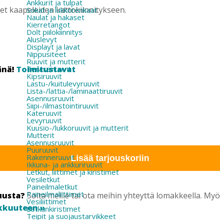
Ankkurit ja tulpat
et kaapeleiden kattokiinnitykseen.
Sokat ja lukkorenkaat
Naulat ja hakaset
Kierretangot
Dolt piilokiinnitys
Aluslevyt
Displayt ja lavat
Nippusiteet
Ruuvit ja mutterit
änä!
Toimitustavat
Terassiruuvit
Kipsiruuvit
Lastu-/kuitulevyruuvit
Lista-/lattia-/laminaattiruuvit
Asennusruuvit
Siipi-/ilmastointiruuvit
Kateruuvit
Levyruuvit
Kuusio-/lukkoruuvit ja mutterit
Mutterit
Asennusruuvit
Puuruuvit
Rakenneruuvit
Lisää tarjouskoriin
Ikkuna- ja ankkuriruuvit
Letkut, liittimet ja kiristimet
Vesiletkut
Paineilmaletkut
Paineilmaliittimet
uusta?
Soita meille tai ota meihin yhteyttä lomakkeella. M
Vesiliittimet
kkuuteen »
Letkunkiristimet
Teipit ja suojaustarvikkeet