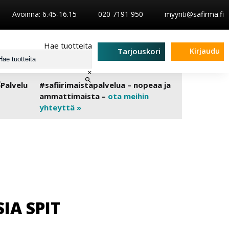
Avoinna: 6.45-16.15
020 7191 950
myynti@safirma.fi
Hae tuotteita
Kirjaudu
Tarjouskori
×
#safiirimaistapalvelua – nopeaa ja
ammattimaista –
ota meihin
yhteyttä »
IA SPIT