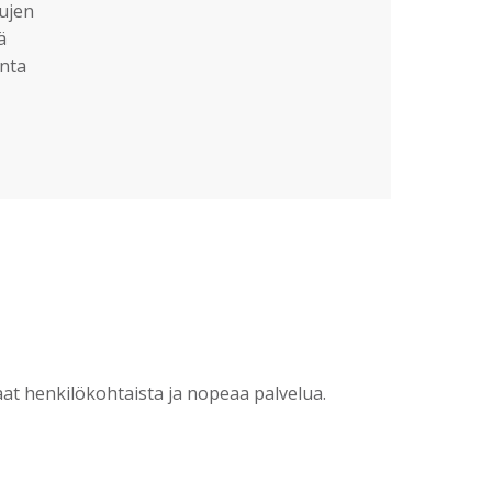
sujen
ä
nta
?
t henkilökohtaista ja nopeaa palvelua.