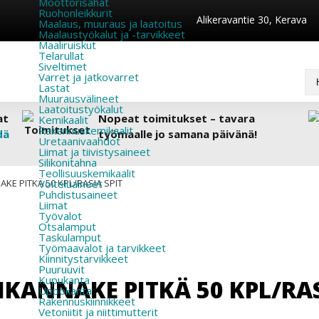
Moottorisahat
Ruohonleikkurit
Alikeravantie 30, Kerava
Maalaus, muuraus ja laatoitus
Maalaustyökalut ja -tarvikkeet
Maaliruiskut
Telarullat
Siveltimet
Varret ja jatkovarret
Lastat
Muurausvälineet
Laatoitustyökalut
at
Nopeat toimitukset – tavara
Kemikaalit
Rakennuskemikaalit
dä
työmaalle jo samana päivänä!
Uretaanivaahdot
Liimat ja tiivistysaineet
Silikonitahna
Teollisuuskemikaalit
KE PITKÄ 50 KPL/RASIA SPIT
Voiteluaineet
Puhdistusaineet
Liimat
Työvalot
Otsalamput
Taskulamput
Työmaavalot ja tarvikkeet
Kiinnitys­tarvikkeet
Puuruuvit
Kupukanta
IKANNAKE PITKÄ 50 KPL/RAS
Uppokanta
Rakennuskiinnikkeet
Vetoniitit ja niittimutterit