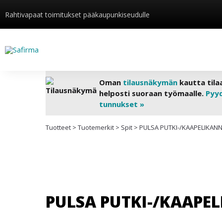
Rahtivapaat toimitukset pääkaupunkiseudulle
Oman
tilausnäkymän
kautta tila
helposti suoraan työmaalle.
Pyy
tunnukset »
Tuotteet
>
Tuotemerkit
>
Spit
>
PULSA PUTKI-/KAAPELIKANNA
PULSA PUTKI-/KAAPEL