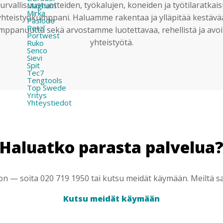
urvallisuustuotteiden, työkalujen, koneiden ja työtilaratkai
Magnum
Mirka
yhteistyökumppani. Haluamme rakentaa ja ylläpitää kestävä
Paslode
Petzl
mppanuutta sekä arvostamme luotettavaa, rehellistä ja avoi
Portwest
yhteistyötä.
Ruko
Senco
Sievi
Spit
Tec7
Tengtools
Top Swede
Yritys
Yhteystiedot
Haluatko parasta palvelua
 — soita 020 719 1950 tai kutsu meidät käymään. Meiltä saa
Kutsu meidät käymään