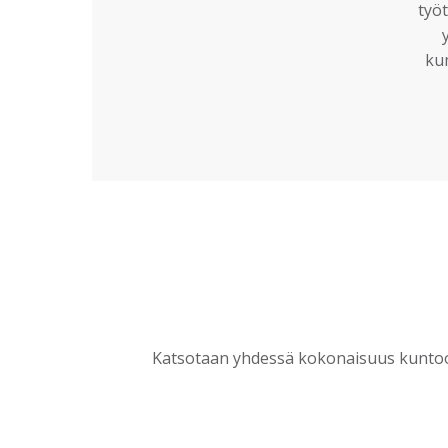
työt
ku
Katsotaan yhdessä kokonaisuus kuntoon