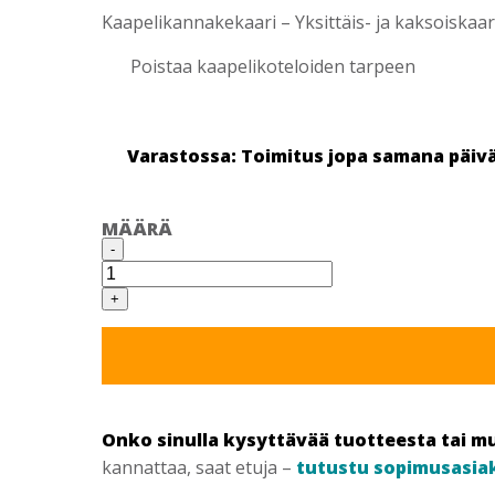
Kaapelikannakekaari – Yksittäis- ja kaksoiskaar
Poistaa kaapelikoteloiden tarpeen
Varastossa: Toimitus jopa samana päiv
MÄÄRÄ
PULSA
-
PUTKI-/KAAPELIKANNAKE
PITKÄ
50
+
KPL/RASIA
SPIT
määrä
Onko sinulla kysyttävää tuotteesta tai m
kannattaa, saat etuja –
tutustu sopimusasia