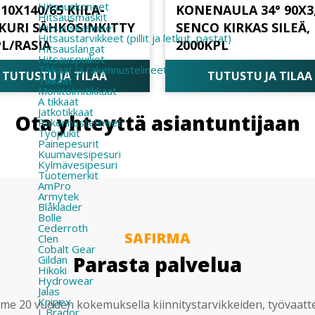
Hitsauskoneet
 10X140/65 KIILA-
KONENAULA 34° 90X3
Hitsausmaskit
KURI SÄHKÖSINKITTY
SENCO KIRKAS SILEÄ,
Hitsauskäsineet
Hitsaustarvikkeet (pillit ja letkut, pastat)
L/RASIA
2000KPL
Hitsauslangat
Hitsauspuikot
Tikkaat ja rakennustelineet
TUTUSTU JA TILAA
TUTUSTU JA TILAA
Tikkaat
Monitoimitikkaat
A tikkaat
Jatkotikkaat
Ota yhteyttä asiantuntijaan
Rakennustelineet
Työpukit
Painepesurit
Kuumavesipesuri
Kylmävesipesuri
Tuotemerkit
AmPro
Armytek
Blåkläder
Bolle
Cederroth
SAFIRMA
Clen
Cobalt Gear
Parasta palvelua
Gildan
Hikoki
Hydrowear
Jalas
Knipex
e 20 vuoden kokemuksella kiinnitystarvikkeiden, työvaatt
L.Brador