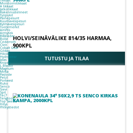
Tikkaat
Monitoimitikkaat
A tikkaat
Jatkotikkaat
Rakennustelineet
Työpukit
Painepesurit
Kuumavesipesuri
Kylmävesipesuri
Tuotemerkit
AmPro
Armytek
Blåkläder
HOLVI/SEINÄVÄLIKE 814/35 HARMAA,
Bolle
Cederroth
900KPL
Clen
Cobalt Gear
Gildan
Hikoki
Hydrowear
TUTUSTU JA TILAA
Jalas
Knipex
L.Brador
Magnum
Mirka
Paslode
Petzl
Portwest
Ruko
Senco
Sievi
Spit
Tec7
Tengtools
Top Swede
Yritys
Yhteystiedot