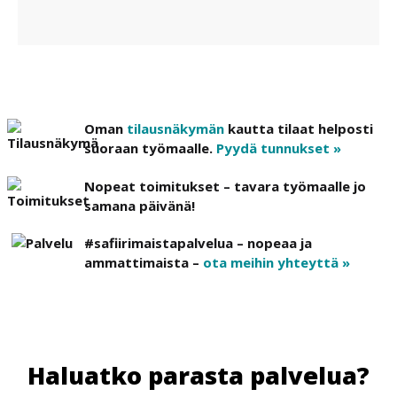
Oman
tilausnäkymän
kautta tilaat helposti
suoraan työmaalle.
Pyydä tunnukset »
Nopeat toimitukset – tavara työmaalle jo
samana päivänä!
#safiirimaistapalvelua – nopeaa ja
ammattimaista –
ota meihin yhteyttä »
Haluatko parasta palvelua?