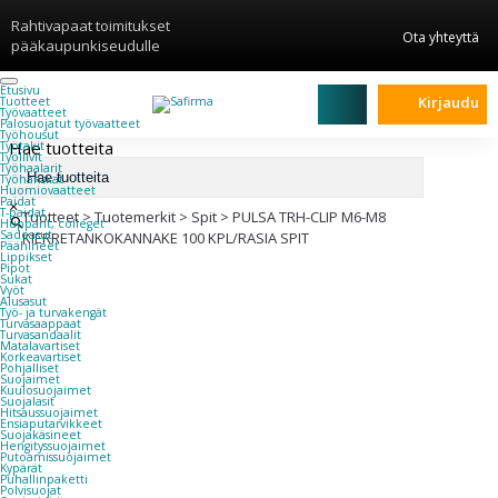
Rahtivapaat toimitukset
Ota yhteyttä
pääkaupunkiseudulle
Etusivu
Kirjaudu
Tuotteet
Työvaatteet
Palosuojatut työvaatteet
Työhousut
Hae tuotteita
Työtakit
Työliivit
Työhaalarit
Työhanskat
Huomiovaatteet
Paidat
×
T-paidat
Tuotteet
>
Tuotemerkit
>
Spit
>
PULSA TRH-CLIP M6-M8
Hupparit, colleget
Sadeasut
KIERRETANKOKANNAKE 100 KPL/RASIA SPIT
Päähineet
Lippikset
Pipot
Sukat
Vyöt
Alusasut
Työ- ja turvakengät
Turvasaappaat
Turvasandaalit
Matalavartiset
Korkeavartiset
Pohjalliset
Suojaimet
Kuulosuojaimet
Suojalasit
Hitsaussuojaimet
Ensiaputarvikkeet
Suojakäsineet
Hengityssuojaimet
Putoamissuojaimet
Kypärät
Puhallinpaketti
Polvisuojat