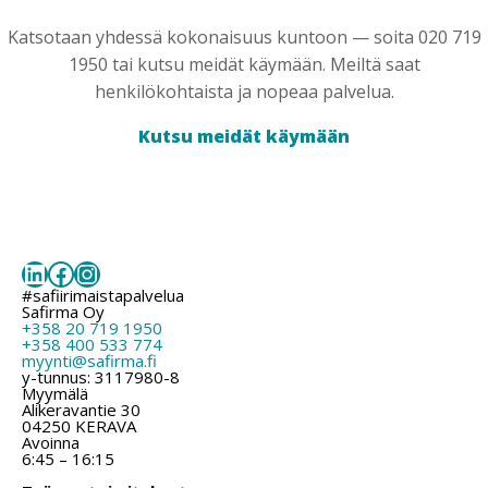
Katsotaan yhdessä kokonaisuus kuntoon — soita 020 719
1950 tai kutsu meidät käymään. Meiltä saat
henkilökohtaista ja nopeaa palvelua.
Kutsu meidät käymään
LinkedIn
Facebook
Instagram
#safiirimaistapalvelua
Safirma Oy
+358 20 719 1950
+358 400 533 774
myynti@safirma.fi
y-tunnus: 3117980-8
Myymälä
Alikeravantie 30
04250 KERAVA
Avoinna
6:45 – 16:15