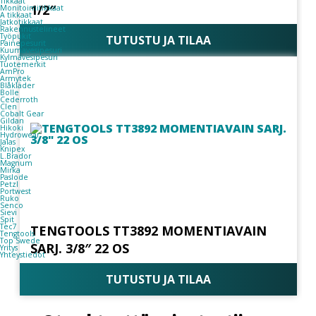
Tikkaat
1/2″
Monitoimitikkaat
A tikkaat
Jatkotikkaat
Rakennustelineet
Työpukit
TUTUSTU JA TILAA
Painepesurit
Kuumavesipesuri
Kylmävesipesuri
Tuotemerkit
AmPro
Armytek
Blåkläder
Bolle
Cederroth
Clen
Cobalt Gear
Gildan
Hikoki
Hydrowear
Jalas
Knipex
L.Brador
Magnum
Mirka
Paslode
Petzl
Portwest
Ruko
Senco
Sievi
Spit
Tec7
TENGTOOLS TT3892 MOMENTIAVAIN
Tengtools
Top Swede
SARJ. 3/8″ 22 OS
Yritys
Yhteystiedot
TUTUSTU JA TILAA