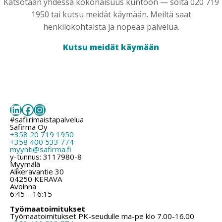
Katsotaan yhdessä kokonaisuus kuntoon — soita 020 719
1950 tai kutsu meidät käymään. Meiltä saat
henkilökohtaista ja nopeaa palvelua.
Kutsu meidät käymään
LinkedIn
Facebook
Instagram
#safiirimaistapalvelua
Safirma Oy
+358 20 719 1950
+358 400 533 774
myynti@safirma.fi
y-tunnus: 3117980-8
Myymälä
Alikeravantie 30
04250 KERAVA
Avoinna
6:45 – 16:15
Työmaatoimitukset
Työmaatoimitukset PK-seudulle ma-pe klo 7.00-16.00