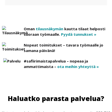
Oman
tilausnäkymän
kautta tilaat helposti
suoraan työmaalle.
Pyydä tunnukset »
Nopeat toimitukset – tavara työmaalle jo
samana päivänä!
#safiirimaistapalvelua – nopeaa ja
ammattimaista –
ota meihin yhteyttä »
Haluatko parasta palvelua?