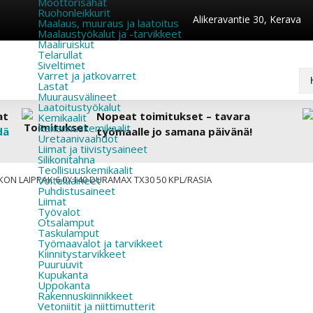
Moottorisahat
Ruohonleikkurit
Alikeravantie 30, Kerava
Maalaus, muuraus ja laatoitus
Maalaustyökalut ja -tarvikkeet
Maaliruiskut
Telarullat
Siveltimet
Varret ja jatkovarret
Lastat
Muurausvälineet
Laatoitustyökalut
at
Nopeat toimitukset – tavara
Kemikaalit
Rakennuskemikaalit
dä
työmaalle jo samana päivänä!
Uretaanivaahdot
Liimat ja tiivistysaineet
Silikonitahna
Teollisuuskemikaalit
ON LAIPPAK 6,0X140 DURAMAX TX30 50 KPL/RASIA
Voiteluaineet
Puhdistusaineet
Liimat
Työvalot
Otsalamput
Taskulamput
Työmaavalot ja tarvikkeet
Kiinnitys­tarvikkeet
Puuruuvit
Kupukanta
Uppokanta
Rakennuskiinnikkeet
Vetoniitit ja niittimutterit