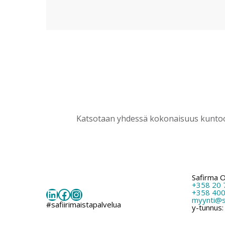
Katsotaan yhdessä kokonaisuus kuntoon
Safirma 
+358 20 
LinkedIn
Facebook
Instagram
+358 400
myynti@sa
#safiirimaistapalvelua
y-tunnus