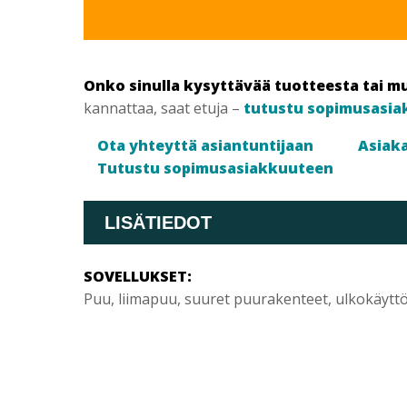
50
KPL/RASIA
määrä
Onko sinulla kysyttävää tuotteesta tai m
kannattaa, saat etuja –
tutustu sopimusasia
Ota yhteyttä asiantuntijaan
Asiaka
Tutustu sopimusasiakkuuteen
LISÄTIEDOT
SOVELLUKSET:
Puu, liimapuu, suuret puurakenteet, ulkokäytt