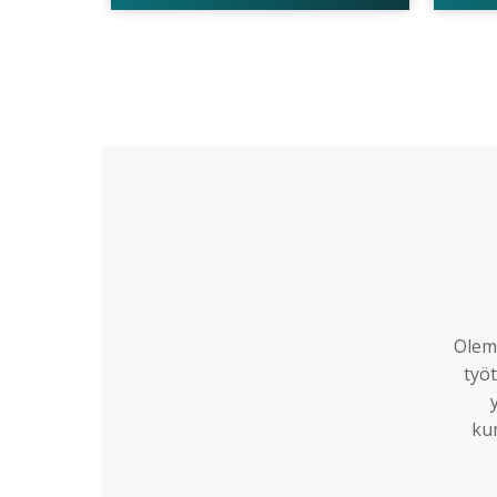
Olemm
työt
ku