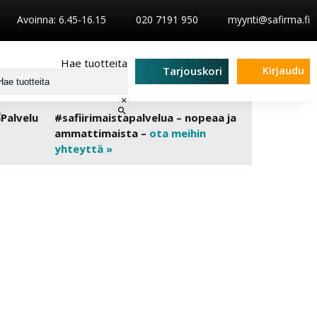
Avoinna: 6.45-16.15
020 7191 950
myynti@safirma.fi
Hae tuotteita
Kirjaudu
Tarjouskori
×
#safiirimaistapalvelua – nopeaa ja
ammattimaista –
ota meihin
yhteyttä »