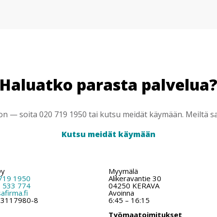
Haluatko parasta palvelua
 — soita 020 719 1950 tai kutsu meidät käymään. Meiltä saa
Kutsu meidät käymään
Oy
Myymälä
719 1950
Alikeravantie 30
 533 774
04250 KERAVA
firma.fi
Avoinna
: 3117980-8
6:45 – 16:15
Työmaatoimitukset