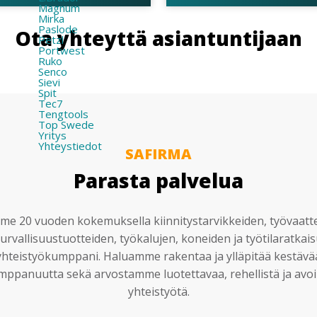
Magnum
Mirka
Paslode
Ota yhteyttä asiantuntijaan
Petzl
Portwest
Ruko
Senco
Sievi
Spit
Tec7
Tengtools
Top Swede
Yritys
Yhteystiedot
SAFIRMA
Parasta palvelua
e 20 vuoden kokemuksella kiinnitystarvikkeiden, työvaatt
urvallisuustuotteiden, työkalujen, koneiden ja työtilaratkai
yhteistyökumppani. Haluamme rakentaa ja ylläpitää kestävä
mppanuutta sekä arvostamme luotettavaa, rehellistä ja avoi
yhteistyötä.