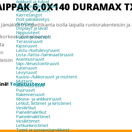
Ankkurit ja tulpat
IPPAK 6,0X140 DURAMAX TX
Sokat ja lukkorenkaat
Naulat ja hakaset
Kierretangot
Dolt piilokiinnitys
Aluslevyt
äkkä trumpettikanta isolla laipalla runkorakenteisiin ja n
Displayt ja lavat
Nippusiteet
 korkeat ulosvetoarvot
Ruuvit ja mutterit
Terassiruuvit
ta
Kipsiruuvit
Lastu-/kuitulevyruuvit
an
Lista-/lattia-/laminaattiruuvit
Asennusruuvit
eisiin
Siipi-/ilmastointiruuvit
Kateruuvit
Levyruuvit
Kuusio-/lukkoruuvit ja mutterit
Mutterit
änä!
Toimitustavat
Asennusruuvit
Puuruuvit
Rakenneruuvit
Ikkuna- ja ankkuriruuvit
Letkut, liittimet ja kiristimet
Vesiletkut
Paineilmaletkut
Paineilmaliittimet
Vesiliittimet
Letkunkiristimet
Teipit ja suojaustarvikkeet