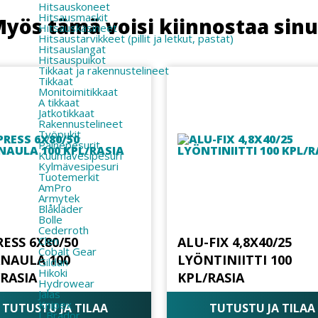
Hitsauskoneet
Hitsausmaskit
yös tämä voisi kiinnostaa sin
Hitsauskäsineet
Hitsaustarvikkeet (pillit ja letkut, pastat)
Hitsauslangat
Hitsauspuikot
Tikkaat ja rakennustelineet
Tikkaat
Monitoimitikkaat
A tikkaat
Jatkotikkaat
Rakennustelineet
Työpukit
Painepesurit
Kuumavesipesuri
Kylmävesipesuri
Tuotemerkit
AmPro
Armytek
Blåkläder
Bolle
Cederroth
ESS 6X80/50
ALU-FIX 4,8X40/25
Clen
Cobalt Gear
ANAULA 100
LYÖNTINIITTI 100
Gildan
Hikoki
/RASIA
KPL/RASIA
Hydrowear
Jalas
Knipex
TUTUSTU JA TILAA
TUTUSTU JA TILAA
L.Brador