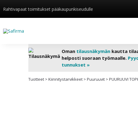
Rahtivapaat toimitukset pääkaupunkiseudulle
Oman
tilausnäkymän
kautta tila
helposti suoraan työmaalle.
Pyy
tunnukset »
Tuotteet
>
Kiinnitys­tarvikkeet
>
Puuruuvit
>
PUURUUVI TOPK