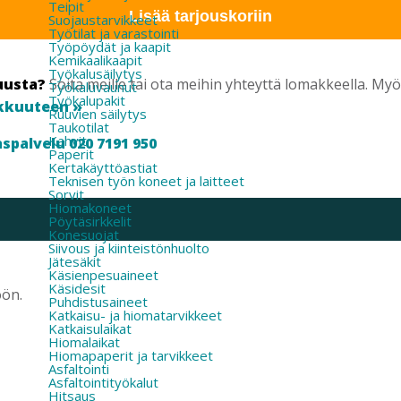
Teipit
Lisää tarjouskoriin
Suojaustarvikkeet
Työtilat ja varastointi
Työpöydät ja kaapit
Kemikaalikaapit
Työkalusäilytys
uusta?
Soita meille tai ota meihin yhteyttä lomakkeella. M
Työkaluvaunut
Työkalupakit
kkuuteen »
Ruuvien säilytys
Taukotilat
Kahvit
spalvelu 020 7191 950
Paperit
Kertakäyttöastiat
Teknisen työn koneet ja laitteet
Sorvit
Hiomakoneet
Pöytäsirkkelit
Konesuojat
Siivous ja kiinteistönhuolto
Jätesäkit
Käsienpesuaineet
Käsidesit
öön.
Puhdistusaineet
Katkaisu- ja hiomatarvikkeet
Katkaisulaikat
Hiomalaikat
Hiomapaperit ja tarvikkeet
Asfaltointi
Asfaltointityökalut
Hitsaus