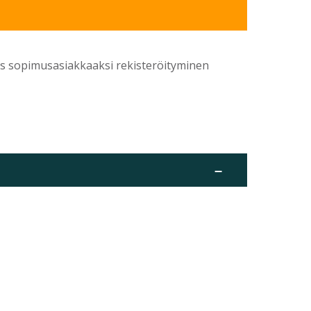
yös sopimusasiakkaaksi rekisteröityminen
–