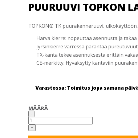
PUURUUVI TOPKON LA
TOPKON® TK puurakenneruuvi, ulkokäyttöön. Jäm
Harva kierre: nopeuttaa asennusta ja takaa
Jyrsinkierre varressa parantaa pureutuvuut
TX-kanta tekee asennuksesta erittäin vaka
CE-merkitty. Hyväksytty kantaviin puurakent
Varastossa: Toimitus jopa samana päiv
MÄÄRÄ
PUURUUVI
-
TOPKON
LAIPPAK
6,0X140
+
DURAMAX
TX30