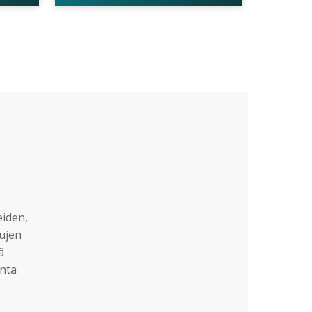
eiden,
sujen
ä
nta