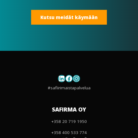
Kutsu meidät käymään
LinkedIn
Facebook
Instagram
#safiirimaistapalvelua
SAFIRMA OY
+358 20 719 1950
+358 400 533 774