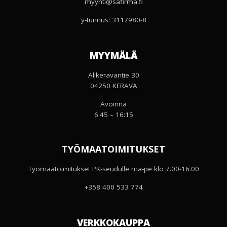
myynti@safirma.fi
y-tunnus: 3117980-8
MYYMÄLÄ
Alikeravantie 30
04250 KERAVA
Avoinna
6:45 – 16:15
TYÖMAATOIMITUKSET
Työmaatoimitukset PK-seudulle ma-pe klo 7.00-16.00
+358 400 533 774
VERKKOKAUPPA