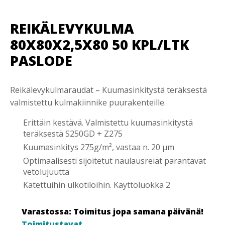
REIKÄLEVYKULMA
80X80X2,5X80 50 KPL/LTK
PASLODE
Reikälevykulmaraudat – Kuumasinkitystä teräksestä
valmistettu kulmakiinnike puurakenteille.
Erittäin kestävä. Valmistettu kuumasinkitystä
teräksestä S250GD + Z275
Kuumasinkitys 275g/m², vastaa n. 20 µm
Optimaalisesti sijoitetut naulausreiät parantavat
vetolujuutta
Katettuihin ulkotiloihin. Käyttöluokka 2
Varastossa: Toimitus jopa samana päivänä!
Toimitustavat