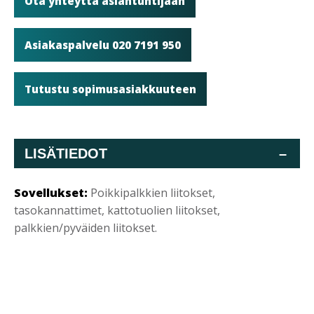
Ota yhteyttä asiantuntijaan
Asiakaspalvelu 020 7191 950
Tutustu sopimusasiakkuuteen
LISÄTIEDOT
–
Sovellukset:
Poikkipalkkien liitokset,
tasokannattimet, kattotuolien liitokset,
palkkien/pyväiden liitokset.