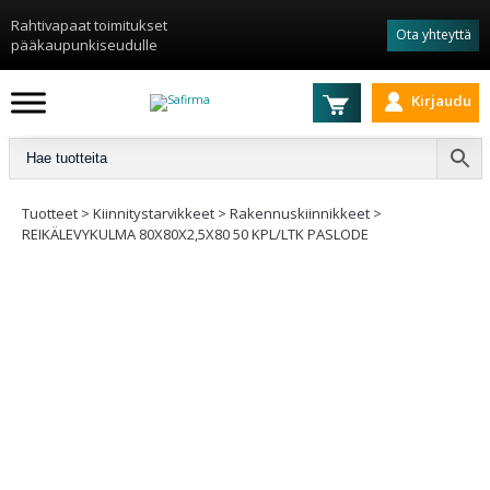
Rahtivapaat toimitukset
Ota yhteyttä
pääkaupunkiseudulle
Kirjaudu
Tuotteet
>
Kiinnitys­tarvikkeet
>
Rakennuskiinnikkeet
>
REIKÄLEVYKULMA 80X80X2,5X80 50 KPL/LTK PASLODE