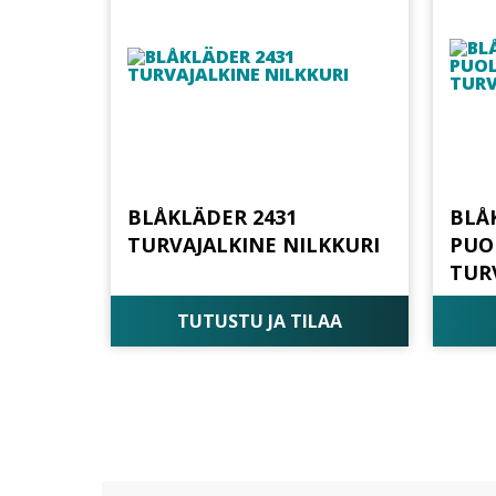
BLÅKLÄDER 2431
BLÅ
TURVAJALKINE NILKKURI
PUO
TUR
TUTUSTU JA TILAA