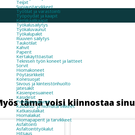
Teipit
Suojaustarvikkeet
Työtilat ja varastointi
Työpöydät ja kaapit
Kemikaalikaapit
Työkalusäilytys
Työkaluvaunut
Työkalupakit
Ruuvien säilytys
Taukotilat
Kahvit
Paperit
Kertakäyttöastiat
Teknisen työn koneet ja laitteet
Sorvit
Hiomakoneet
Pöytäsirkkelit
Konesuojat
Siivous ja kiinteistönhuolto
Jätesäkit
Käsienpesuaineet
Käsidesit
yös tämä voisi kiinnostaa sin
Puhdistusaineet
Katkaisu- ja hiomatarvikkeet
Katkaisulaikat
Hiomalaikat
Hiomapaperit ja tarvikkeet
Asfaltointi
Asfaltointityökalut
Hitsaus