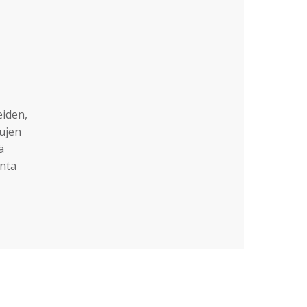
eiden,
sujen
ä
nta