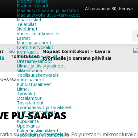
Moottorisahat
Ruohonleikkurit
Alikeravantie 30, Kerava
Maalaus, muuraus ja laatoitus
Maalaustyökalut ja -tarvikkeet
Maaliruiskut
Telarullat
Siveltimet
Varret ja jatkovarret
Lastat
Muurausvälineet
Laatoitustyökalut
at
Nopeat toimitukset – tavara
Kemikaalit
Rakennuskemikaalit
dä
työmaalle jo samana päivänä!
Uretaanivaahdot
Liimat ja tiivistysaineet
Silikonitahna
Teollisuuskemikaalit
U-SAAPAS
Voiteluaineet
Puhdistusaineet
Liimat
Työvalot
Otsalamput
Taskulamput
Työmaavalot ja tarvikkeet
IVE PU-SAAPAS
Kiinnitys­tarvikkeet
Puuruuvit
Kupukanta
Uppokanta
Rakennuskiinnikkeet
ratkaisu märkiin olosuhteisiin. Polyuretaani-mikrosolurakenn
Vetoniitit ja niittimutterit