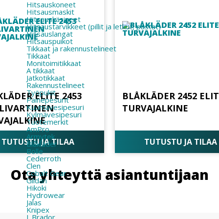
Hitsauskoneet
Hitsausmaskit
Hitsauskäsineet
Hitsaustarvikkeet (pillit ja letkut, pastat)
Hitsauslangat
Hitsauspuikot
Tikkaat ja rakennustelineet
Tikkaat
Monitoimitikkaat
A tikkaat
Jatkotikkaat
Rakennustelineet
Työpukit
KLÄDER ELITE 2453
BLÅKLÄDER 2452 ELI
Painepesurit
Kuumavesipesuri
LIVARTINEN
TURVAJALKINE
Kylmävesipesuri
VAJALKINE
Tuotemerkit
AmPro
Armytek
TUTUSTU JA TILAA
TUTUSTU JA TILAA
Blåkläder
Bolle
Cederroth
Clen
Ota yhteyttä asiantuntijaan
Cobalt Gear
Gildan
Hikoki
Hydrowear
Jalas
Knipex
L.Brador