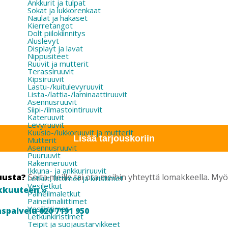
Ankkurit ja tulpat
Sokat ja lukkorenkaat
Naulat ja hakaset
Kierretangot
Dolt piilokiinnitys
Aluslevyt
Displayt ja lavat
Nippusiteet
Ruuvit ja mutterit
Terassiruuvit
Kipsiruuvit
Lastu-/kuitulevyruuvit
Lista-/lattia-/laminaattiruuvit
Asennusruuvit
Siipi-/ilmastointiruuvit
Kateruuvit
Levyruuvit
Kuusio-/lukkoruuvit ja mutterit
Lisää tarjouskoriin
Mutterit
Asennusruuvit
Puuruuvit
Rakenneruuvit
Ikkuna- ja ankkuriruuvit
uusta?
Soita meille tai ota meihin yhteyttä lomakkeella. M
Letkut, liittimet ja kiristimet
Vesiletkut
kkuuteen »
Paineilmaletkut
Paineilmaliittimet
Vesiliittimet
spalvelu 020 7191 950
Letkunkiristimet
Teipit ja suojaustarvikkeet