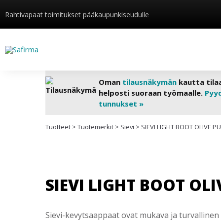
Rahtivapaat toimitukset pääkaupunkiseudulle
Oman
tilausnäkymän
kautta tila
helposti suoraan työmaalle.
Pyy
tunnukset »
Tuotteet
>
Tuotemerkit
>
Sievi
>
SIEVI LIGHT BOOT OLIVE P
SIEVI LIGHT BOOT OL
Sievi-kevytsaappaat ovat mukava ja turvallinen 