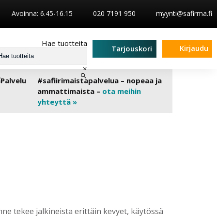
Avoinna: 6.45-16.15
020 7191 950
myynti@safirma.fi
Hae tuotteita
Kirjaudu
Tarjouskori
×
#safiirimaistapalvelua – nopeaa ja
ammattimaista –
ota meihin
yhteyttä »
e tekee jalkineista erittäin kevyet, käytössä