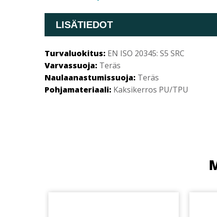
LISÄTIEDOT
Turvaluokitus:
EN ISO 20345: S5 SRC
Varvassuoja:
Teräs
Naulaanastumissuoja:
Teräs
Pohjamateriaali:
Kaksikerros PU/TPU
M