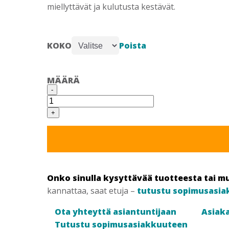
miellyttävät ja kulutusta kestävät.
Poista
KOKO
MÄÄRÄ
SIEVI
-
LIGHT
BOOT
OLIVE
+
PU-
SAAPAS
määrä
Onko sinulla kysyttävää tuotteesta tai m
kannattaa, saat etuja –
tutustu sopimusasia
Ota yhteyttä asiantuntijaan
Asiaka
Tutustu sopimusasiakkuuteen