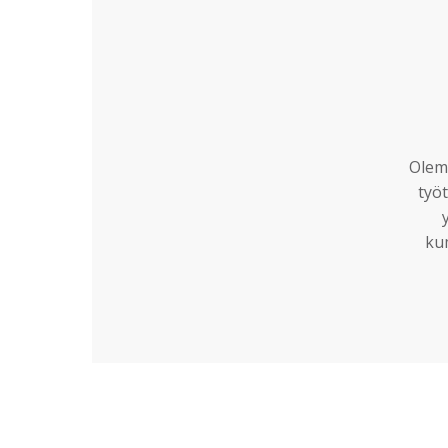
Olemm
työt
ku