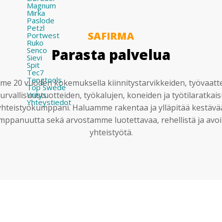
Magnum
Mirka
Paslode
Petzl
SAFIRMA
Portwest
Ruko
Senco
Parasta palvelua
Sievi
Spit
Tec7
Tengtools
e 20 vuoden kokemuksella kiinnitystarvikkeiden, työvaatt
Top Swede
Yritys
urvallisuustuotteiden, työkalujen, koneiden ja työtilaratkai
Yhteystiedot
yhteistyökumppani. Haluamme rakentaa ja ylläpitää kestävä
mppanuutta sekä arvostamme luotettavaa, rehellistä ja avoi
yhteistyötä.