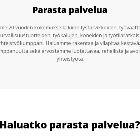
Parasta palvelua
e 20 vuoden kokemuksella kiinnitystarvikkeiden, työvaatt
urvallisuustuotteiden, työkalujen, koneiden ja työtilaratkai
yhteistyökumppani. Haluamme rakentaa ja ylläpitää kestävä
mppanuutta sekä arvostamme luotettavaa, rehellistä ja avoi
yhteistyötä.
Haluatko parasta palvelua