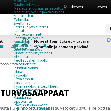
Moottorisahat
Ruohonleikkurit
Alikeravantie 30, Kerava
Maalaus, muuraus ja laatoitus
Maalaustyökalut ja -tarvikkeet
Maaliruiskut
Telarullat
Siveltimet
Varret ja jatkovarret
Lastat
Muurausvälineet
Laatoitustyökalut
at
Nopeat toimitukset – tavara
Kemikaalit
Rakennuskemikaalit
dä
työmaalle jo samana päivänä!
Uretaanivaahdot
Liimat ja tiivistysaineet
Silikonitahna
Teollisuuskemikaalit
URVASAAPPAAT
Voiteluaineet
Puhdistusaineet
Liimat
Työvalot
Otsalamput
Taskulamput
Työmaavalot ja tarvikkeet
59 TURVASAAPPAAT
Kiinnitys­tarvikkeet
Puuruuvit
Kupukanta
Uppokanta
Rakennuskiinnikkeet
kivästä PU-pinnoitetusta nahasta. Vetoketju sivulla helpott
Vetoniitit ja niittimutterit