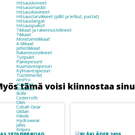
Hitsauskoneet
Hitsausmaskit
Hitsauskäsineet
Hitsaustarvikkeet (pillit ja letkut, pastat)
Hitsauslangat
Hitsauspuikot
Tikkaat ja rakennustelineet
Tikkaat
Monitoimitikkaat
A tikkaat
Jatkotikkaat
Rakennustelineet
Työpukit
Painepesurit
Kuumavesipesuri
Kylmävesipesuri
Tuotemerkit
AmPro
yös tämä voisi kiinnostaa sin
Armytek
Blåkläder
Bolle
Cederroth
Clen
Cobalt Gear
Gildan
Hikoki
Hydrowear
Jalas
Knipex
L.Brador