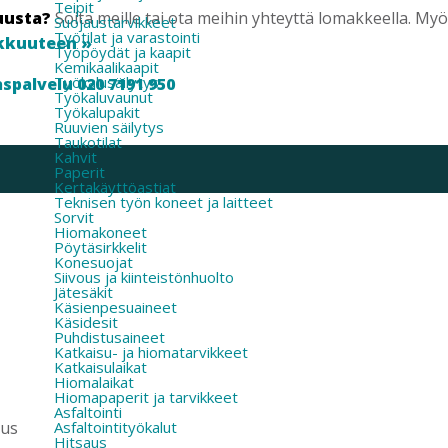
Teipit
uusta?
Soita meille tai ota meihin yhteyttä lomakkeella. M
Suojaustarvikkeet
Työtilat ja varastointi
kkuuteen »
Työpöydät ja kaapit
Kemikaalikaapit
Työkalusäilytys
spalvelu 020 7191 950
Työkaluvaunut
Työkalupakit
Ruuvien säilytys
Taukotilat
Kahvit
Paperit
Kertakäyttöastiat
Teknisen työn koneet ja laitteet
Sorvit
Hiomakoneet
Pöytäsirkkelit
Konesuojat
Siivous ja kiinteistönhuolto
Jätesäkit
Käsienpesuaineet
Käsidesit
Puhdistusaineet
Katkaisu- ja hiomatarvikkeet
Katkaisulaikat
Hiomalaikat
Hiomapaperit ja tarvikkeet
Asfaltointi
Asfaltointityökalut
nus
Hitsaus