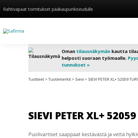
Rahtivapaat toimitukset pääkaupunkiseudulle
Oman
tilausnäkymän
kautta tila
helposti suoraan työmaalle.
Pyy
tunnukset »
Tuotteet
>
Tuotemerkit
>
Sievi
>
SIEVI PETER XL+ 52059 T
SIEVI PETER XL+ 520
Puolivartiset saappaat kestävästä ja vettä hyl