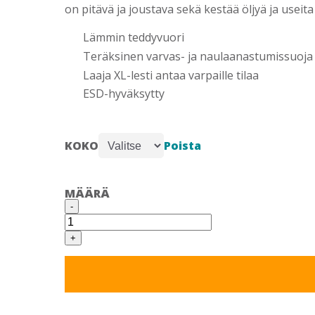
on pitävä ja joustava sekä kestää öljyä ja useita
Lämmin teddyvuori
Teräksinen varvas- ja naulaanastumissuoja
Laaja XL-lesti antaa varpaille tilaa
ESD-hyväksytty
Poista
KOKO
MÄÄRÄ
SIEVI
-
PETER
XL+
52059
+
TURVASAAPPAAT
määrä