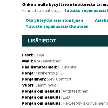
Onko sinulla kysyttävää tuotteesta tai m
kannattaa, saat etuja –
tutustu sopimusasia
Ota yhteyttä asiantuntijaan
Asiaka
Tutustu sopimusasiakkuuteen
LISÄTIEDOT
Lesti:
Laaja
Malli:
Korkeavartiset
Päällismateriaali:
PU-nahka
Pohja:
Yksikerros (PU)
Pohjallinen:
Sievi Comfort
Vuori:
Lämminvuori
Pohjan ominaisuus:
Antistaattinen
Pohjan ominaisuus:
ESD
Pohjan ominaisuus:
FlexStep®-iskunvaimen