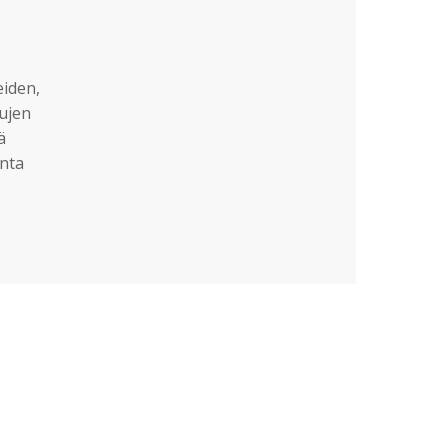
eiden,
sujen
ä
nta
?