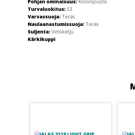
Pohjan ominaisuus:
Koronjousto
Turvaluokitus:
S3
Varvassuoja:
Teräs
Naulaanastumissuoja:
Teräs
Suljenta:
Vetoketju
Kärkikuppi
M