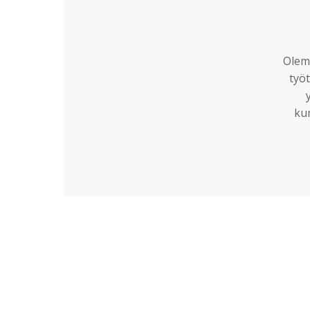
Olemm
työt
ku