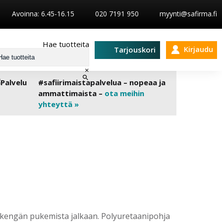
Avoinna: 6.45-16.15
020 7191 950
myynti@safirma.fi
Hae tuotteita
Kirjaudu
Tarjouskori
×
#safiirimaistapalvelua – nopeaa ja
ammattimaista –
ota meihin
yhteyttä »
aa kengän pukemista jalkaan. Polyuretaanipohja