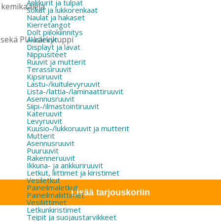
Ankkurit ja tulpat
 kemikaaleja.
Sokat ja lukkorenkaat
Naulat ja hakaset
Kierretangot
Dolt piilokiinnitys
 sekä PU-kärkikuppi
Aluslevyt
Displayt ja lavat
Nippusiteet
Ruuvit ja mutterit
Terassiruuvit
Kipsiruuvit
Lastu-/kuitulevyruuvit
Lista-/lattia-/laminaattiruuvit
Asennusruuvit
Siipi-/ilmastointiruuvit
Kateruuvit
Levyruuvit
Kuusio-/lukkoruuvit ja mutterit
Mutterit
Asennusruuvit
Puuruuvit
Rakenneruuvit
Ikkuna- ja ankkuriruuvit
Letkut, liittimet ja kiristimet
Vesiletkut
Paineilmaletkut
Lisää tarjouskoriin
Paineilmaliittimet
Vesiliittimet
Letkunkiristimet
Teipit ja suojaustarvikkeet