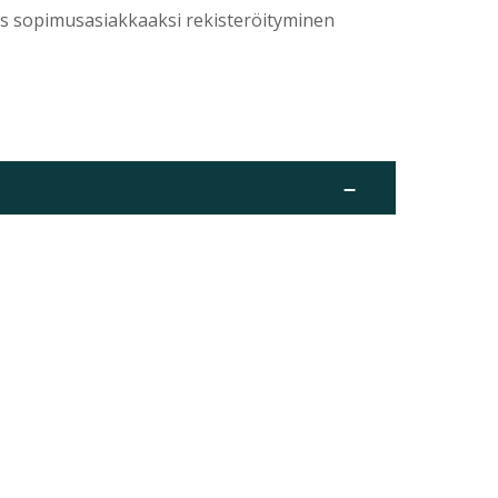
yös sopimusasiakkaaksi rekisteröityminen
–