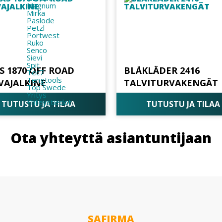
Magnum
Mirka
Paslode
Petzl
Portwest
Ruko
Senco
Sievi
Spit
S 1870 OFF ROAD
BLÅKLÄDER 2416
Tec7
Tengtools
VAJALKINE
TALVITURVAKENGÄT
Top Swede
Yritys
Yhteystiedot
TUTUSTU JA TILAA
TUTUSTU JA TILAA
Ota yhteyttä asiantuntijaan
SAFIRMA