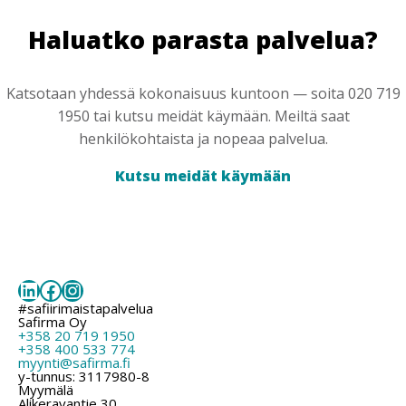
Haluatko parasta palvelua?
Katsotaan yhdessä kokonaisuus kuntoon — soita 020 719
1950 tai kutsu meidät käymään. Meiltä saat
henkilökohtaista ja nopeaa palvelua.
Kutsu meidät käymään
LinkedIn
Facebook
Instagram
#safiirimaistapalvelua
Safirma Oy
+358 20 719 1950
+358 400 533 774
myynti@safirma.fi
y-tunnus: 3117980-8
Myymälä
Alikeravantie 30