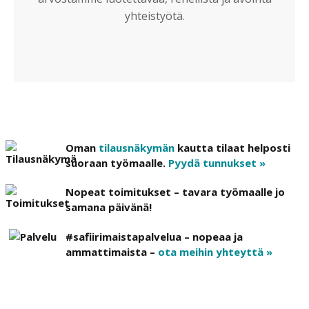
yhteistyötä.
Oman
tilausnäkymän
kautta tilaat helposti
suoraan työmaalle.
Pyydä tunnukset »
Nopeat toimitukset – tavara työmaalle jo
samana päivänä!
#safiirimaistapalvelua – nopeaa ja
ammattimaista –
ota meihin yhteyttä »