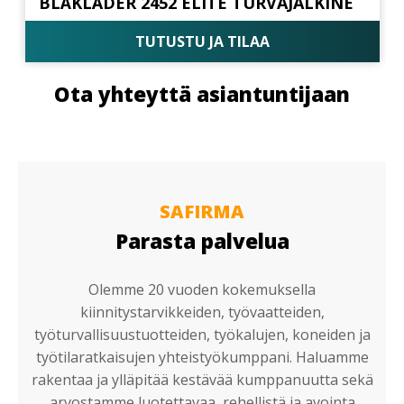
BLÅKLÄDER 2452 ELITE TURVAJALKINE
TUTUSTU JA TILAA
Ota yhteyttä asiantuntijaan
SAFIRMA
Parasta palvelua
Olemme 20 vuoden kokemuksella
kiinnitystarvikkeiden, työvaatteiden,
työturvallisuustuotteiden, työkalujen, koneiden ja
työtilaratkaisujen yhteistyökumppani. Haluamme
rakentaa ja ylläpitää kestävää kumppanuutta sekä
arvostamme luotettavaa, rehellistä ja avointa