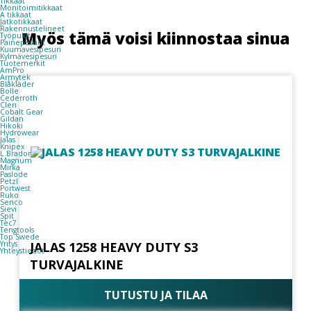
Tikkaat
Monitoimitikkaat
A tikkaat
Jatkotikkaat
Rakennustelineet
Myös tämä voisi kiinnostaa sinua
Työpukit
Painepesurit
Kuumavesipesuri
Kylmävesipesuri
Tuotemerkit
AmPro
Armytek
Blåkläder
Bolle
Cederroth
Clen
Cobalt Gear
Gildan
Hikoki
Hydrowear
Jalas
Knipex
L.Brador
Magnum
Mirka
Paslode
Petzl
Portwest
Ruko
Senco
Sievi
Spit
Tec7
Tengtools
Top Swede
Yritys
JALAS 1258 HEAVY DUTY S3
Yhteystiedot
TURVAJALKINE
TUTUSTU JA TILAA