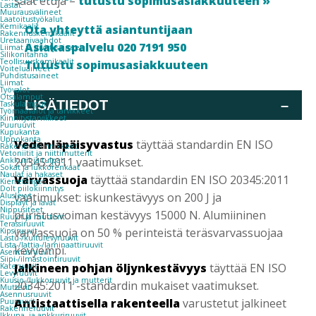
saat etuja –
tutustu sopimusasiakkuuteen »
Lastat
Muurausvälineet
Laatoitustyökalut
Kemikaalit
Ota yhteyttä asiantuntijaan
Rakennuskemikaalit
Uretaanivaahdot
Asiakaspalvelu 020 7191 950
Liimat ja tiivistysaineet
Silikonitahna
Teollisuuskemikaalit
Tutustu sopimusasiakkuuteen
Voiteluaineet
Puhdistusaineet
Liimat
Työvalot
Otsalamput
LISÄTIEDOT
–
Taskulamput
Työmaavalot ja tarvikkeet
Kiinnitys­tarvikkeet
Puuruuvit
Kupukanta
Uppokanta
Vedenläpäisyvastus
täyttää standardin EN ISO
Rakennuskiinnikkeet
Vetoniitit ja niittimutterit
20345:2011 vaatimukset.
Ankkurit ja tulpat
Sokat ja lukkorenkaat
Naulat ja hakaset
Varvassuoja
täyttää standardin EN ISO 20345:2011
Kierretangot
Dolt piilokiinnitys
vaatimukset: iskunkestävyys on 200 J ja
Aluslevyt
Displayt ja lavat
Nippusiteet
puristusvoiman kestävyys 15000 N. Alumiininen
Ruuvit ja mutterit
Terassiruuvit
varvassuoja on 50 % perinteistä teräsvarvassuojaa
Kipsiruuvit
Lastu-/kuitulevyruuvit
Lista-/lattia-/laminaattiruuvit
kevyempi.
Asennusruuvit
Siipi-/ilmastointiruuvit
Jalkineen pohjan öljynkestävyys
täyttää EN ISO
Kateruuvit
Levyruuvit
Kuusio-/lukkoruuvit ja mutterit
20345:2011 -standardin mukaiset vaatimukset.
Mutterit
Asennusruuvit
Antistaattisella rakenteella
varustetut jalkineet
Puuruuvit
Rakenneruuvit
Ikkuna- ja ankkuriruuvit