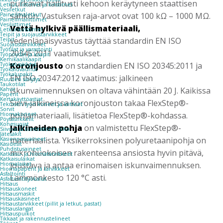
purkavat hallitusti kehoon keräytyneen staattisen
Letkut, liittimet ja kiristimet
Vesiletkut
sähkön. Vastuksen raja-arvot ovat 100 kΩ – 1000 MΩ.
Paineilmaletkut
Paineilmaliittimet
Vesiliittimet
Vettä hylkivä päällismateriaali,
Letkunkiristimet
Teipit ja suojaustarvikkeet
vedenläpäisyvastus täyttää standardin EN ISO
Teipit
Suojaustarvikkeet
Työtilat ja varastointi
20345:2011 vaatimukset.
Työpöydät ja kaapit
Kemikaalikaapit
Koronjousto
on standardien EN ISO 20345:2011 ja
Työkalusäilytys
Työkaluvaunut
Työkalupakit
EN ISO 20347:2012 vaatimus: jalkineen
Ruuvien säilytys
Taukotilat
iskunvaimennuksen on oltava vähintään 20 J. Kaikissa
Kahvit
Paperit
Kertakäyttöastiat
Sievi-jalkineissa koronjouston takaa FlexStep®-
Teknisen työn koneet ja laitteet
Sorvit
pohjamateriaali, lisätietoa FlexStep®-kohdassa.
Hiomakoneet
Pöytäsirkkelit
Konesuojat
Jalkineiden pohja
on valmistettu FlexStep®-
Siivous ja kiinteistönhuolto
Jätesäkit
materiaalista. Yksikerroksinen polyuretaanipohja on
Käsienpesuaineet
Käsidesit
Puhdistusaineet
mikrohuokoisen rakenteensa ansiosta hyvin pitävä,
Katkaisu- ja hiomatarvikkeet
Katkaisulaikat
joustava ja antaa erinomaisen iskunvaimennuksen.
Hiomalaikat
Hiomapaperit ja tarvikkeet
Asfaltointi
Lämmönkesto 120 °C asti.
Asfaltointityökalut
Hitsaus
Hitsauskoneet
Hitsausmaskit
Hitsauskäsineet
Hitsaustarvikkeet (pillit ja letkut, pastat)
Hitsauslangat
Hitsauspuikot
Tikkaat ja rakennustelineet