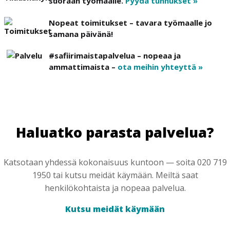
suoraan työmaalle.
Pyydä tunnukset »
Nopeat toimitukset – tavara työmaalle jo
samana päivänä!
#safiirimaistapalvelua – nopeaa ja
ammattimaista –
ota meihin yhteyttä »
Haluatko parasta palvelua?
Katsotaan yhdessä kokonaisuus kuntoon — soita 020 719
1950 tai kutsu meidät käymään. Meiltä saat
henkilökohtaista ja nopeaa palvelua.
Kutsu meidät käymään