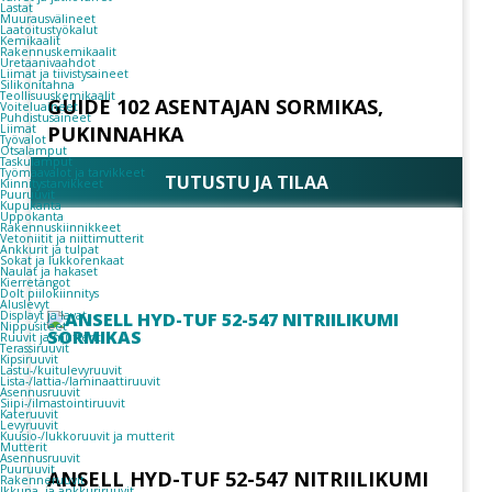
Lastat
Muurausvälineet
Laatoitustyökalut
Kemikaalit
Rakennuskemikaalit
Uretaanivaahdot
Liimat ja tiivistysaineet
Silikonitahna
Teollisuuskemikaalit
GUIDE 102 ASENTAJAN SORMIKAS,
Voiteluaineet
Puhdistusaineet
Liimat
PUKINNAHKA
Työvalot
Otsalamput
Taskulamput
Työmaavalot ja tarvikkeet
TUTUSTU JA TILAA
Kiinnitys­tarvikkeet
Puuruuvit
Kupukanta
Uppokanta
Rakennuskiinnikkeet
Vetoniitit ja niittimutterit
Ankkurit ja tulpat
Sokat ja lukkorenkaat
Naulat ja hakaset
Kierretangot
Dolt piilokiinnitys
Aluslevyt
Displayt ja lavat
Nippusiteet
Ruuvit ja mutterit
Terassiruuvit
Kipsiruuvit
Lastu-/kuitulevyruuvit
Lista-/lattia-/laminaattiruuvit
Asennusruuvit
Siipi-/ilmastointiruuvit
Kateruuvit
Levyruuvit
Kuusio-/lukkoruuvit ja mutterit
Mutterit
Asennusruuvit
Puuruuvit
ANSELL HYD-TUF 52-547 NITRIILIKUMI
Rakenneruuvit
Ikkuna- ja ankkuriruuvit