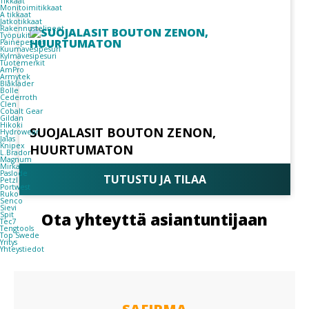
Tikkaat
Monitoimitikkaat
A tikkaat
Jatkotikkaat
Rakennustelineet
Työpukit
Painepesurit
Kuumavesipesuri
Kylmävesipesuri
Tuotemerkit
AmPro
Armytek
Blåkläder
Bolle
Cederroth
Clen
Cobalt Gear
Gildan
Hikoki
SUOJALASIT BOUTON ZENON,
Hydrowear
Jalas
Knipex
HUURTUMATON
L.Brador
Magnum
Mirka
Paslode
TUTUSTU JA TILAA
Petzl
Portwest
Ruko
Senco
Sievi
Ota yhteyttä asiantuntijaan
Spit
Tec7
Tengtools
Top Swede
Yritys
Yhteystiedot