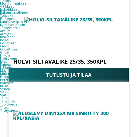
Tikkaat
Monitoimitikkaat
A tikkaat
Jatkotikkaat
Rakennustelineet
Työpukit
Painepesurit
Kuumavesipesuri
Kylmävesipesuri
Tuotemerkit
AmPro
Armytek
Blåkläder
Bolle
Cederroth
Clen
Cobalt Gear
Gildan
Hikoki
Hydrowear
HOLVI-SILTAVÄLIKE 25/35, 350KPL
Jalas
Knipex
L.Brador
Magnum
TUTUSTU JA TILAA
Mirka
Paslode
Petzl
Portwest
Ruko
Senco
Sievi
Spit
Tec7
Tengtools
Top Swede
Yritys
Yhteystiedot