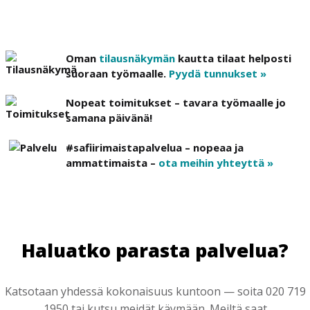
Oman
tilausnäkymän
kautta tilaat helposti
suoraan työmaalle.
Pyydä tunnukset »
Nopeat toimitukset – tavara työmaalle jo
samana päivänä!
#safiirimaistapalvelua – nopeaa ja
ammattimaista –
ota meihin yhteyttä »
Haluatko parasta palvelua?
Katsotaan yhdessä kokonaisuus kuntoon — soita 020 719
1950 tai kutsu meidät käymään. Meiltä saat