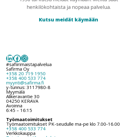
henkilökohtaista ja nopeaa palvelua.
Kutsu meidät käymään
LinkedIn
Facebook
Instagram
#safiirimaistapalvelua
Safirma Oy
+358 20 719 1950
+358 400 533 774
myynti@safirma.fi
y-tunnus: 3117980-8
Myymälä
Alikeravantie 30
04250 KERAVA
Avoinna
6:45 – 16:15
Työmaatoimitukset
Työmaatoimitukset PK-seudulle ma-pe klo 7.00-16.00
+358 400 533 774
Verkkokauppa