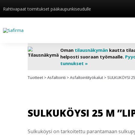
Rahtivapaat toimitukset pääkaupunkiseudulle
Oman
tilausnäkymän
kautta tila
helposti suoraan työmaalle.
Pyy
tunnukset »
Tuotteet
>
Asfaltointi
>
Asfaltointityökalut
>
SULKUKÖYSI 25
SULKUKÖYSI 25 M ”LI
Sulkuköysi on tarkoitettu parantamaan sulkupyl