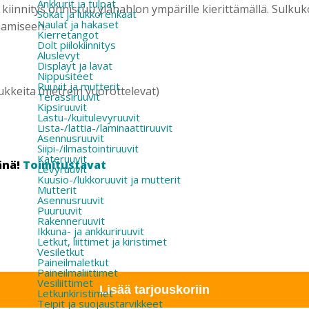
Ankkurit ja tulpat
kiinnitys onnistuu ylähahlon ympärille kierittämällä. Sulkukö
Sokat ja lukkorenkaat
Naulat ja hakaset
aamiseen.
Kierretangot
Dolt piilokiinnitys
Aluslevyt
Displayt ja lavat
Nippusiteet
Ruuvit ja mutterit
ipukkeita (metrein vuorottelevat)
Terassiruuvit
Kipsiruuvit
Lastu-/kuitulevyruuvit
Lista-/lattia-/laminaattiruuvit
Asennusruuvit
Siipi-/ilmastointiruuvit
Kateruuvit
änä!
Toimitustavat
Levyruuvit
Kuusio-/lukkoruuvit ja mutterit
Mutterit
Asennusruuvit
Puuruuvit
Rakenneruuvit
Ikkuna- ja ankkuriruuvit
Letkut, liittimet ja kiristimet
Vesiletkut
Paineilmaletkut
Paineilmaliittimet
Vesiliittimet
Lisää tarjouskoriin
Letkunkiristimet
Teipit ja suojaustarvikkeet