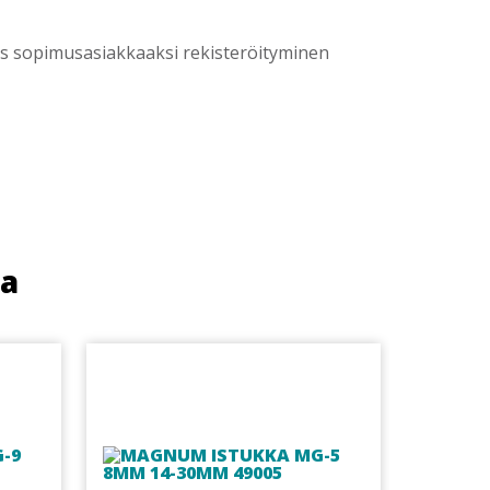
yös sopimusasiakkaaksi rekisteröityminen
ua