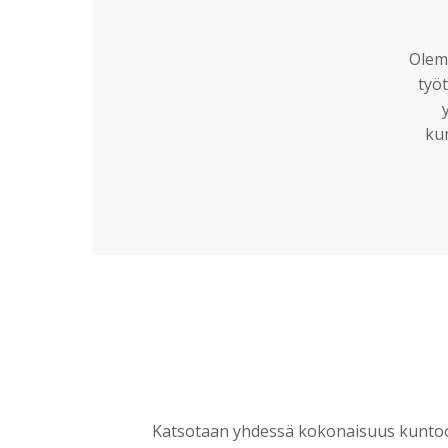
Olemm
työt
ku
Katsotaan yhdessä kokonaisuus kuntoon