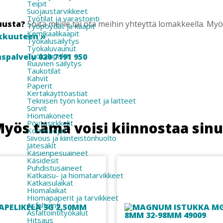
Teipit
Suojaustarvikkeet
Työtilat ja varastointi
uusta?
Soita meille tai ota meihin yhteyttä lomakkeella. M
Työpöydät ja kaapit
Kemikaalikaapit
kkuuteen »
Työkalusäilytys
Työkaluvaunut
Työkalupakit
spalvelu 020 7191 950
Ruuvien säilytys
Taukotilat
Kahvit
Paperit
Kertakäyttöastiat
Teknisen työn koneet ja laitteet
Sorvit
Hiomakoneet
Pöytäsirkkelit
yös tämä voisi kiinnostaa sin
Konesuojat
Siivous ja kiinteistönhuolto
Jätesäkit
Käsienpesuaineet
Käsidesit
Puhdistusaineet
Katkaisu- ja hiomatarvikkeet
Katkaisulaikat
Hiomalaikat
Hiomapaperit ja tarvikkeet
Asfaltointi
Asfaltointityökalut
Hitsaus