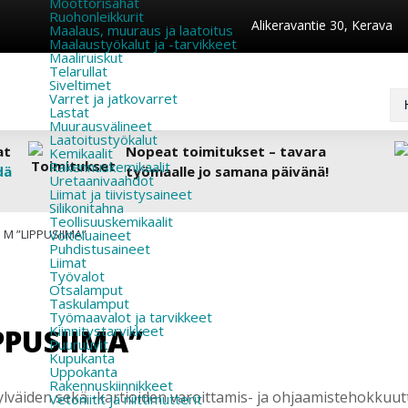
Moottorisahat
Ruohonleikkurit
Alikeravantie 30, Kerava
Maalaus, muuraus ja laatoitus
Maalaustyökalut ja -tarvikkeet
Maaliruiskut
Telarullat
Siveltimet
Varret ja jatkovarret
Lastat
Muurausvälineet
Laatoitustyökalut
at
Nopeat toimitukset – tavara
Kemikaalit
Rakennuskemikaalit
dä
työmaalle jo samana päivänä!
Uretaanivaahdot
Liimat ja tiivistysaineet
Silikonitahna
Teollisuuskemikaalit
 M ”LIPPUSIIMA”
Voiteluaineet
Puhdistusaineet
Liimat
Työvalot
Otsalamput
Taskulamput
Työmaavalot ja tarvikkeet
PPUSIIMA”
Kiinnitys­tarvikkeet
Puuruuvit
Kupukanta
Uppokanta
Rakennuskiinnikkeet
väiden sekä -kartioiden varoittamis- ja ohjaamistehokkuutt
Vetoniitit ja niittimutterit