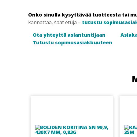
Onko sinulla kysyttävää tuotteesta tai m
kannattaa, saat etuja –
tutustu sopimusasia
Ota yhteyttä asiantuntijaan
Asiaka
Tutustu sopimusasiakkuuteen
M