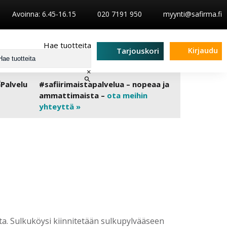
Avoinna: 6.45-16.15
020 7191 950
myynti@safirma.fi
Hae tuotteita
Kirjaudu
Tarjouskori
×
#safiirimaistapalvelua – nopeaa ja
ammattimaista –
ota meihin
yhteyttä »
a. Sulkuköysi kiinnitetään sulkupylvääseen