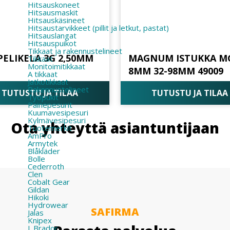
Hitsauskoneet
Hitsausmaskit
Hitsauskäsineet
Hitsaustarvikkeet (pillit ja letkut, pastat)
Hitsauslangat
Hitsauspuikot
Tikkaat ja rakennustelineet
PELIKELA 3G 2,50MM
MAGNUM ISTUKKA M
Tikkaat
Monitoimitikkaat
8MM 32-98MM 49009
A tikkaat
Jatkotikkaat
Rakennustelineet
TUTUSTU JA TILAA
TUTUSTU JA TILAA
Työpukit
Painepesurit
Kuumavesipesuri
Kylmävesipesuri
Ota yhteyttä asiantuntijaan
Tuotemerkit
AmPro
Armytek
Blåkläder
Bolle
Cederroth
Clen
Cobalt Gear
Gildan
Hikoki
Hydrowear
SAFIRMA
Jalas
Knipex
L.Brador