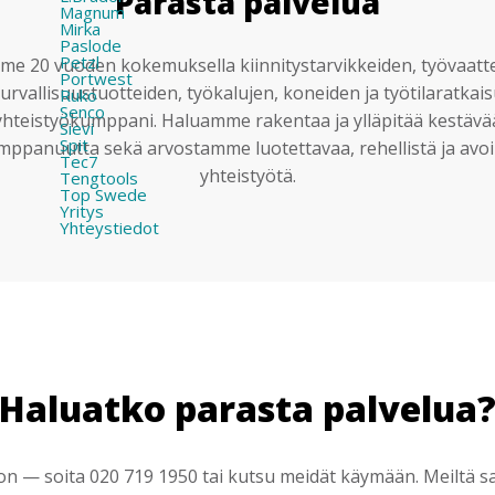
Parasta palvelua
Magnum
Mirka
Paslode
Petzl
e 20 vuoden kokemuksella kiinnitystarvikkeiden, työvaatt
Portwest
urvallisuustuotteiden, työkalujen, koneiden ja työtilaratkai
Ruko
Senco
yhteistyökumppani. Haluamme rakentaa ja ylläpitää kestävä
Sievi
Spit
mppanuutta sekä arvostamme luotettavaa, rehellistä ja avoi
Tec7
yhteistyötä.
Tengtools
Top Swede
Yritys
Yhteystiedot
Haluatko parasta palvelua
 — soita 020 719 1950 tai kutsu meidät käymään. Meiltä saa