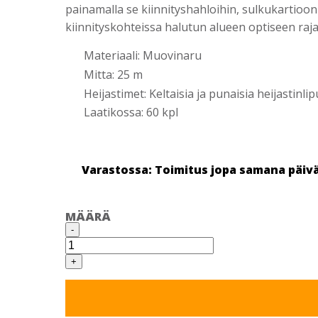
painamalla se kiinnityshahloihin, sulkukartioon 
kiinnityskohteissa halutun alueen optiseen raj
Materiaali: Muovinaru
Mitta: 25 m
Heijastimet: Keltaisia ja punaisia heijastinl
Laatikossa: 60 kpl
Varastossa: Toimitus jopa samana päiv
MÄÄRÄ
SULKUKÖYSI
-
25
M
"LIPPUSIIMA"
+
määrä