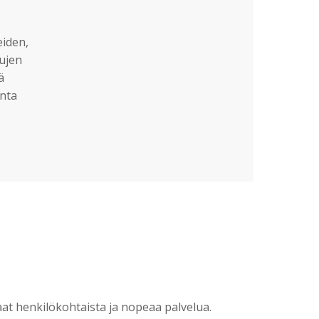
eiden,
sujen
ä
nta
?
t henkilökohtaista ja nopeaa palvelua.